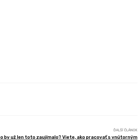
ĎALŠÍ ČLÁNOK
o by už len toto zaujímalo? Viete, ako pracovať s vnútorným