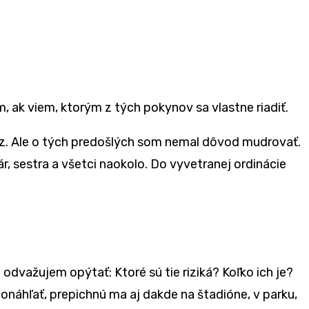
, ak viem, ktorým z tých pokynov sa vlastne riadiť.
az. Ale o tých predošlých som nemal dôvod mudrovať.
kár, sestra a všetci naokolo. Do vyvetranej ordinácie
odvažujem opýtať: Ktoré sú tie riziká? Koľko ich je?
onáhľať, prepichnú ma aj dakde na štadióne, v parku,