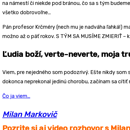
na námestí či niekde pod bránou, čo sa s tým budeme 
všetko dobrovoľne…
Pán profesor Krčméry (nech mu je nadváha ľahká!) ma 
možno až o päť rokov. S TÝM SA MUSÍME ZMIERIŤ – ko
Ľudia boží, verte-neverte, moja tr
Viem, pre nejedného som podozrivý. Ešte nikdy som 
dokonca neprekonal jedinú chorobu, začínam sa cítiť
Čo ja viem…
Milan Markovič
Pozrite si aj video rozhovor s Mi