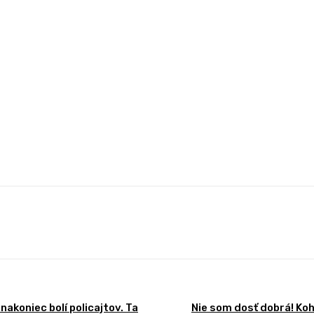
st
WhatsApp
nakoniec bolí policajtov. Ta
Nie som dosť dobrá! Koh