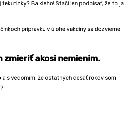
ekutinky? Ba kieho! Stačí len podpísať, že to ja
účinkoch prípravku v úlohe vakcíny sa dozvieme
ým zmieriť akosi nemienim.
No a s vedomím, že ostatných desať rokov som
e?