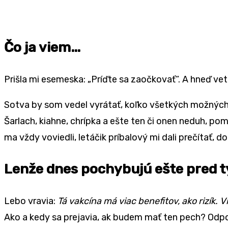
Čo ja viem…
Prišla mi esemeska: „Príďte sa zaočkovať“. A hneď vet
Sotva by som vedel vyrátať, koľko všetkých možných 
Šarlach, kiahne, chrípka a ešte ten či onen neduh, pomer
ma vždy voviedli, letáčik príbalový mi dali prečítať, d
Lenže dnes pochybujú ešte pred tý
Lebo vravia:
Tá vakcína má viac benefitov, ako rizík.
Ako a kedy sa prejavia, ak budem mať ten pech? Odpov