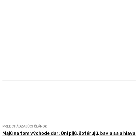
Zdieľam
Facebook
X
Pintere
PREDCHÁDZAJÚCI ČLÁNOK
Majú na tom východe dar: Oni pijú, šoférujú, bavia sa a hlava 