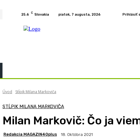
C
25.6
Slovakia
piatok, 7 augusta, 2026
Prihlásiť 
Home
KURZY
PODCAST
PRÍBEHY
ROZH
Úvod
Stĺpik Milana Markoviča
STĹPIK MILANA MARKOVIČA
Milan Markovič: Čo ja vie
Redakcia MAGAZIN40plus
18. Októbra 2021