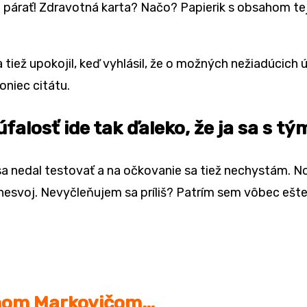
párať! Zdravotná karta? Načo? Papierik s obsahom tej t
tiež upokojil, keď vyhlásil, že o možných nežiadúcich 
niec citátu.
úfalosť ide tak ďaleko, že ja sa s t
sa nedal testovať a na očkovanie sa tiež nechystám. 
 nesvoj. Nevyčleňujem sa príliš? Patrím sem vôbec ešt
lanom Markovičom…