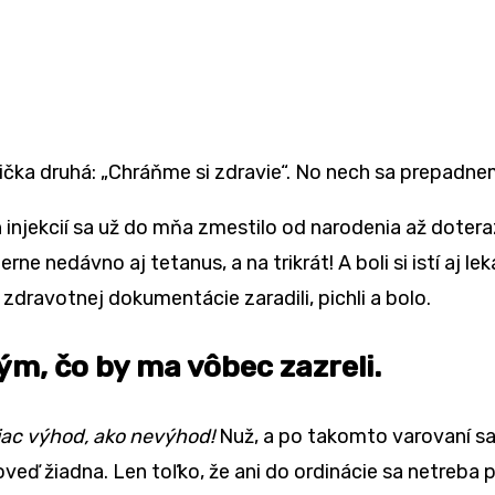
ička druhá: „Chráňme si zdravie“. No nech sa prepadnem
injekcií sa už do mňa zmestilo od narodenia až doter
ne nedávno aj tetanus, a na trikrát! A boli si istí aj le
o zdravotnej dokumentácie zaradili, pichli a bolo.
m, čo by ma vôbec zazreli.
 Viac výhod, ako nevýhod!
Nuž, a po takomto varovaní sa 
eď žiadna. Len toľko, že ani do ordinácie sa netreba p