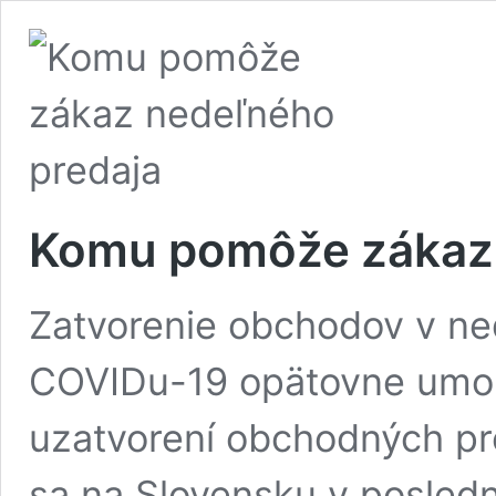
Komu pomôže zákaz 
Zatvorenie obchodov v n
COVIDu-19 opätovne umožni
uzatvorení obchodných pr
sa na Slovensku v posled