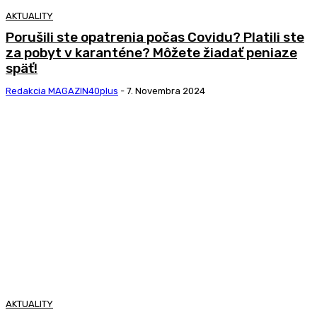
AKTUALITY
Porušili ste opatrenia počas Covidu? Platili ste
za pobyt v karanténe? Môžete žiadať peniaze
späť!
Redakcia MAGAZIN40plus
-
7. Novembra 2024
AKTUALITY