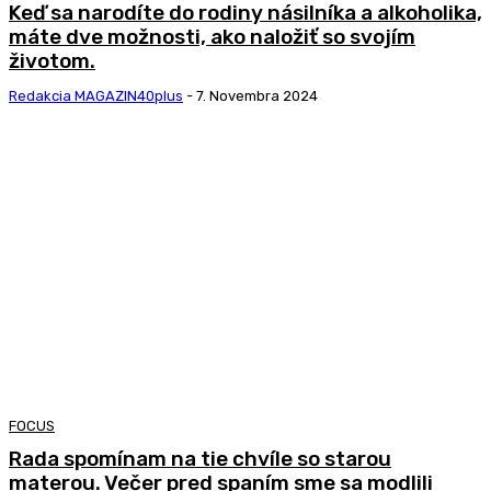
Keď sa narodíte do rodiny násilníka a alkoholika,
máte dve možnosti, ako naložiť so svojím
životom.
Redakcia MAGAZIN40plus
-
7. Novembra 2024
FOCUS
Rada spomínam na tie chvíle so starou
materou. Večer pred spaním sme sa modlili