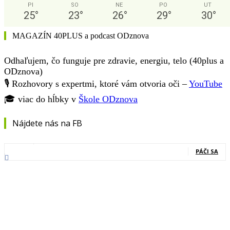
PI
SO
NE
PO
UT
25
°
23
°
26
°
29
°
30
°
MAGAZÍN 40PLUS a podcast ODznova
Odhaľujem, čo funguje pre zdravie, energiu, telo (40plus a
ODznova)
🎙️ Rozhovory s expertmi, ktoré vám otvoria oči –
YouTube
🎓 viac do hĺbky v
Škole ODznova
Nájdete nás na FB
0
Fanúšikovia
PÁČI SA