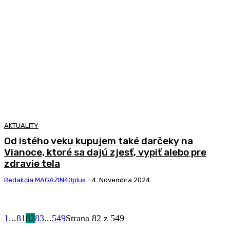
AKTUALITY
Od istého veku kupujem také darčeky na
Vianoce, ktoré sa dajú zjesť, vypiť alebo pre
zdravie tela
Redakcia MAGAZIN40plus
-
4. Novembra 2024
1
...
81
82
83
...
549
Strana 82 z 549