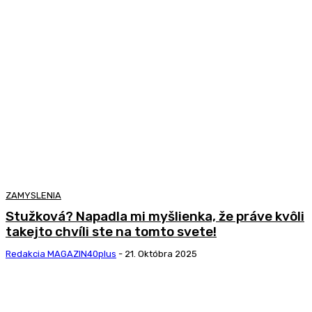
ZAMYSLENIA
Stužková? Napadla mi myšlienka, že práve kvôli
takejto chvíli ste na tomto svete!
Redakcia MAGAZIN40plus
-
21. Októbra 2025