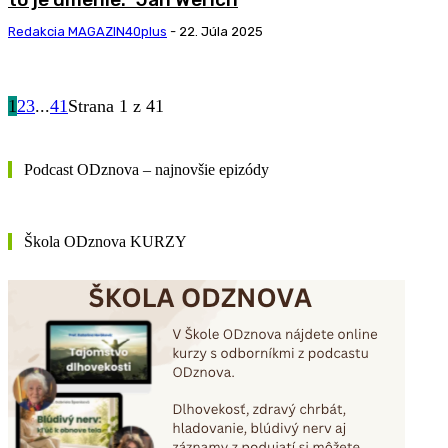
Redakcia MAGAZIN40plus
-
22. Júla 2025
1
2
3
...
41
Strana 1 z 41
Podcast ODznova – najnovšie epizódy
Škola ODznova KURZY