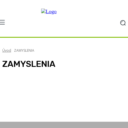
Úvod
ZAMYSLENIA
ZAMYSLENIA
#POHODOFKA
#VYCHYTAVKY
#životológia
Ako sa pripraviť na pohovor do práce
Aktuality
BLOG