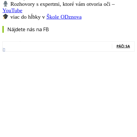
Rozhovory s expertmi, ktoré vám otvoria oči –
YouTube
viac do hĺbky v
Škole ODznova
Nájdete nás na FB
0
Fanúšikovia
PÁČI SA