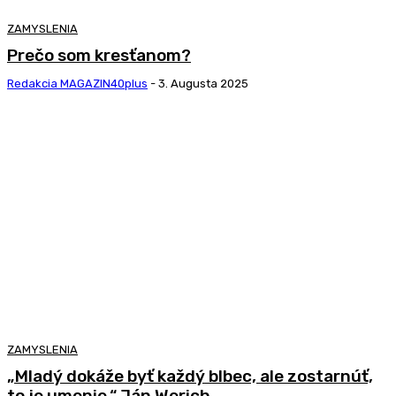
ZAMYSLENIA
Prečo som kresťanom?
Redakcia MAGAZIN40plus
-
3. Augusta 2025
ZAMYSLENIA
„Mladý dokáže byť každý blbec, ale zostarnúť,
to je umenie.“ Ján Werich