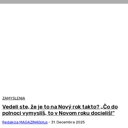
ZAMYSLENIA
Vedeli ste, že je to na Nový rok takto? „Čo do
polnoci vymyslíš, to v Novom roku docieliš!“
Redakcia MAGAZIN40plus
-
31. Decembra 2025