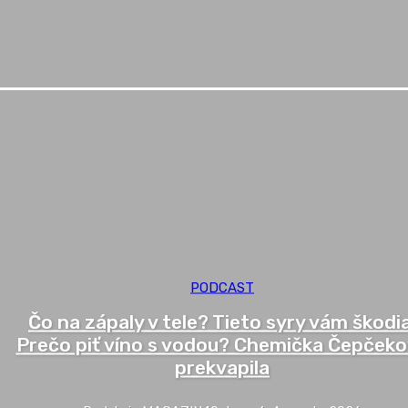
PODCAST
Čo na zápaly v tele? Tieto syry vám škodia
Prečo piť víno s vodou? Chemička Čepček
prekvapila