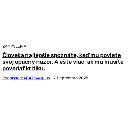
ZAMYSLENIA
Človeka najlepšie spoznáte, keď mu poviete
svoj opačný názor. A ešte viac, ak mu musíte
povedať kritiku.
Redakcia MAGAZIN40plus
-
7. Septembra 2025