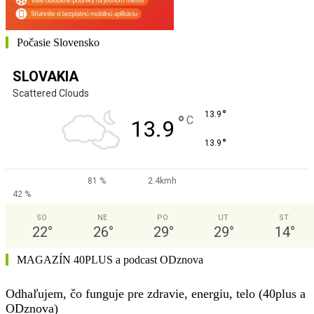
Počasie Slovensko
SLOVAKIA
Scattered Clouds
°
13.9
°
C
13.9
°
13.9
81 %
2.4kmh
42 %
SO
NE
PO
UT
ST
22
°
26
°
29
°
29
°
14
°
MAGAZÍN 40PLUS a podcast ODznova
Odhaľujem, čo funguje pre zdravie, energiu, telo (40plus a
ODznova)