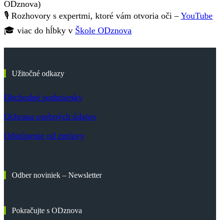
ODznova)
🎙️ Rozhovory s expertmi, ktoré vám otvoria oči –
YouTube
🎓 viac do hĺbky v
Škole ODznova
Užitočné odkazy
Obchodné podmienky
Ochrana osobných údajov
Odstúpenie od zmluvy
Odber noviniek – Newsletter
Pokračujte s ODznova