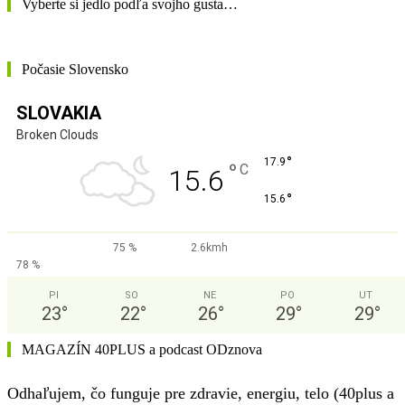
Vyberte si jedlo podľa svojho gusta…
Počasie Slovensko
SLOVAKIA
Broken Clouds
°
17.9
°
C
15.6
°
15.6
75 %
2.6kmh
78 %
PI
SO
NE
PO
UT
23
°
22
°
26
°
29
°
29
°
MAGAZÍN 40PLUS a podcast ODznova
Odhaľujem, čo funguje pre zdravie, energiu, telo (40plus a