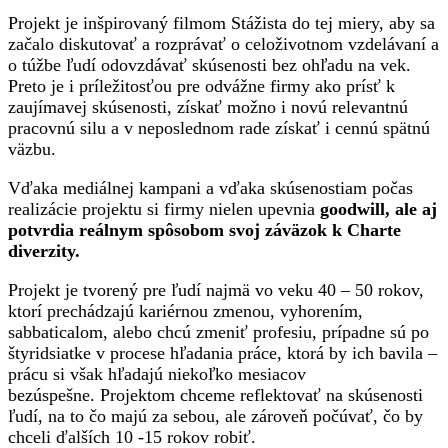
Projekt je inšpirovaný filmom Stážista do tej miery, aby sa
začalo diskutovať a rozprávať o celoživotnom vzdelávaní a
o túžbe ľudí odovzdávať skúsenosti bez ohľadu na vek.
Preto je i príležitosťou pre odvážne firmy ako prísť k
zaujímavej skúsenosti, získať možno i novú relevantnú
pracovnú silu a v neposlednom rade získať i cennú spätnú
väzbu.
Vďaka mediálnej kampani a vďaka skúsenostiam počas
realizácie projektu si firmy nielen upevnia
goodwill, ale aj
potvrdia reálnym spôsobom svoj záväzok k Charte
diverzity.
Projekt je tvorený pre ľudí najmä vo veku 40 – 50 rokov,
ktorí prechádzajú kariérnou zmenou, vyhorením,
sabbaticalom, alebo chcú zmeniť profesiu, prípadne sú po
štyridsiatke v procese hľadania práce, ktorá by ich bavila –
prácu si však hľadajú niekoľko mesiacov
bezúspešne. Projektom chceme reflektovať na skúsenosti
ľudí, na to čo majú za sebou, ale zároveň počúvať, čo by
chceli ďalších 10 -15 rokov robiť.