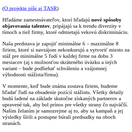
(
O projekte píše aj TASR
)
Hľadáme zamestnávateľov, ktorí hľadajú
nové spôsoby
objavovania talentov
, pripájajú sa k trendu diverzity v
tímoch a tiež firmy, ktoré odmietajú vekovú diskrimináciu.
Naša predstava je zapojiť minimálne 6 – maximálne 8
firiem, ktoré si navzájom nekonkurujú a vytvoriť miesto na
stáž pre minimálne 5 ľudí v každej firme na dobu 3
mesiacov (aj s možnosťou skráteného úväzku a iných
variant – bude podliehať schváleniu a vzájomnej
výhodnosti stážista/firma).
V momente, keď bude známa zostava firiem, budeme
hľadať ľudí na obsadenie pozícií stážistu. Všetky detaily
budú ladené na základe skutočne získaných partnerov a
upravené tak, aby bol prínos pre všetky strany čo najväčší.
Našim želaním je samozrejme aj to, aby sa kampaň a jej
výsledky šírili a postupne búrali predsudky na oboch
stranách.