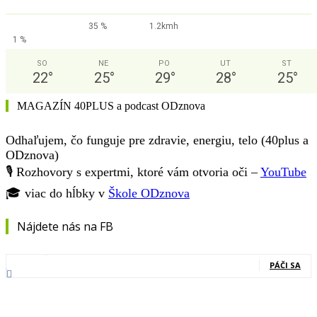
35 %
1.2kmh
1 %
SO
NE
PO
UT
ST
22
°
25
°
29
°
28
°
25
°
MAGAZÍN 40PLUS a podcast ODznova
Odhaľujem, čo funguje pre zdravie, energiu, telo (40plus a
ODznova)
🎙️ Rozhovory s expertmi, ktoré vám otvoria oči –
YouTube
🎓 viac do hĺbky v
Škole ODznova
Nájdete nás na FB
0
Fanúšikovia
PÁČI SA