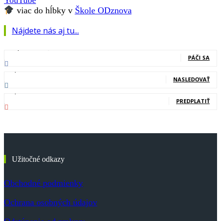
viac do hĺbky v
Škole ODznova
Nájdete nás aj tu...
127,000
Fanúšikovia
PÁČI SA
20,400
Nasledovníci
NASLEDOVAŤ
83,700
Odberatelia
PREDPLATIŤ
Užitočné odkazy
Obchodné podmienky
Ochrana osobných údajov