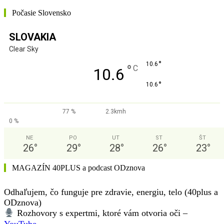
Počasie Slovensko
SLOVAKIA
Clear Sky
°
10.6
°
C
10.6
°
10.6
77 %
2.3kmh
0 %
NE
PO
UT
ST
ŠT
26
°
29
°
28
°
26
°
23
°
MAGAZÍN 40PLUS a podcast ODznova
Odhaľujem, čo funguje pre zdravie, energiu, telo (40plus a
ODznova)
Rozhovory s expertmi, ktoré vám otvoria oči –
YouTube