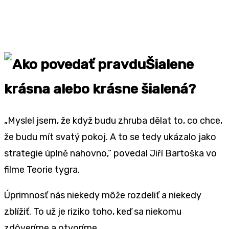
Šialene
krásna alebo krásne šialená?
„Myslel jsem, že když budu zhruba dělat to, co chce,
že budu mít svatý pokoj. A to se tedy ukázalo jako
strategie úplně nahovno,“ povedal Jiří Bartoška vo
filme Teorie tygra.
Úprimnosť nás niekedy môže rozdeliť a niekedy
zblížiť. To už je riziko toho, keď sa niekomu
zdôveríme a otvoríme.