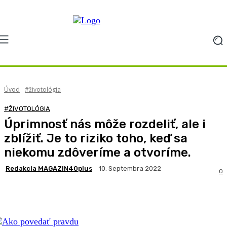
Úvod
#životológia
#ŽIVOTOLÓGIA
Úprimnosť nás môže rozdeliť, ale i
zblížiť. Je to riziko toho, keď sa
niekomu zdôveríme a otvoríme.
Redakcia MAGAZIN40plus
10. Septembra 2022
0
Facebook
X
Pinterest
WhatsApp