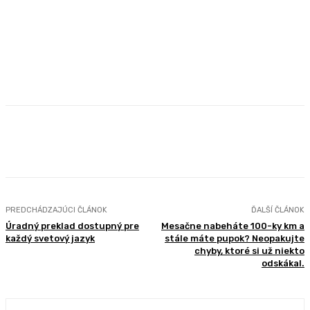
Facebook
X
Pinterest
WhatsApp
PREDCHÁDZAJÚCI ČLÁNOK
ĎALŠÍ ČLÁNOK
Úradný preklad dostupný pre
Mesačne nabeháte 100-ky km a
každý svetový jazyk
stále máte pupok? Neopakujte
chyby, ktoré si už niekto
odskákal.