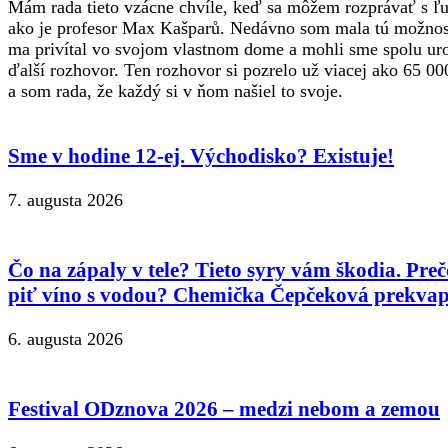
Mám rada tieto vzácne chvíle, keď sa môžem rozprávať s 
ako je profesor Max Kašparů. Nedávno som mala tú možnos
ma privítal vo svojom vlastnom dome a mohli sme spolu ur
ďalší rozhovor. Ten rozhovor si pozrelo už viacej ako 65 00
a som rada, že každý si v ňom našiel to svoje.
Sme v hodine 12-ej. Východisko? Existuje!
7. augusta 2026
Čo na zápaly v tele? Tieto syry vám škodia. Preč
piť víno s vodou? Chemička Čepčeková prekvap
6. augusta 2026
Festival ODznova 2026 – medzi nebom a zemou