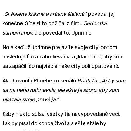
„Si šialene krásna a krásne šialená,“
povedal jej
konečne. Síce si to požičal z filmu
Jednotka
samovrahov,
ale povedal to. Úprimne.
No a keď už úprimne prejavíte svoje city, potom
nasleduje fáza zahmlievania a „klamania“, aby sme
sa zapáčili čo najviac a naše city boli opätované.
Ako hovorila Phoebe zo seriálu
Priatelia
:
„Aj by som
sa na neho nahnevala, ale ešte je skoro, aby som
ukázala svoje pravé ja.“
Keby niekto spísal všetky tie nevypovedané veci,
tak by písal do konca života a ešte stále by