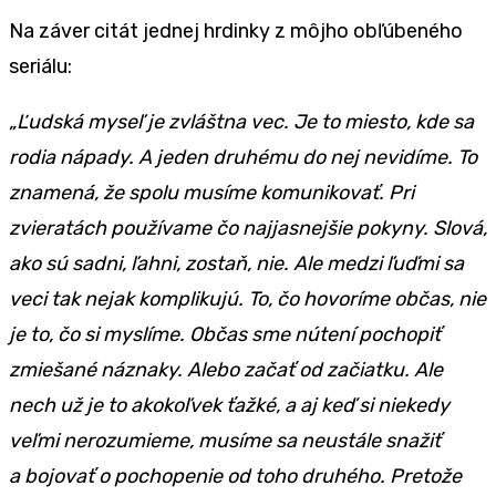
Na záver citát jednej hrdinky z môjho obľúbeného
seriálu:
„Ľudská myseľ je zvláštna vec. Je to miesto, kde sa
rodia nápady. A jeden druhému do nej nevidíme. To
znamená, že spolu musíme komunikovať. Pri
zvieratách používame čo najjasnejšie pokyny. Slová,
ako sú sadni, ľahni, zostaň, nie. Ale medzi ľuďmi sa
veci tak nejak komplikujú. To, čo hovoríme občas, nie
je to, čo si myslíme. Občas sme nútení pochopiť
zmiešané náznaky. Alebo začať od začiatku. Ale
nech už je to akokoľvek ťažké, a aj keď si niekedy
veľmi nerozumieme, musíme sa neustále snažiť
a bojovať o pochopenie od toho druhého. Pretože