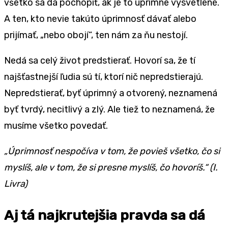
všetko sa dá pochopiť, ak je to úprimne vysvetlené.
A ten, kto nevie takúto úprimnosť dávať alebo
prijímať, „nebo obojí“, ten nám za ňu nestojí.
Nedá sa celý život predstierať. Hovorí sa, že tí
najšťastnejší ľudia sú tí, ktorí nič nepredstierajú.
Nepredstierať, byť úprimný a otvorený, neznamená
byť tvrdý, necitlivý a zlý. Ale tiež to neznamená, že
musíme všetko povedať.
„Úprimnosť nespočíva v tom, že povieš všetko, čo si
myslíš, ale v tom, že si presne myslíš, čo hovoríš.“ (I.
Livra)
Aj tá najkrutejšia pravda sa dá