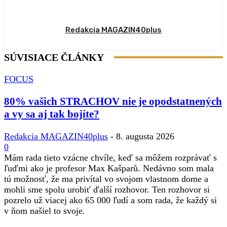
Redakcia MAGAZIN40plus
SÚVISIACE ČLÁNKY
FOCUS
80% vašich STRACHOV nie je opodstatnených
a vy sa aj tak bojíte?
Redakcia MAGAZIN40plus
-
8. augusta 2026
0
Mám rada tieto vzácne chvíle, keď sa môžem rozprávať s
ľuďmi ako je profesor Max Kašparů. Nedávno som mala
tú možnosť, že ma privítal vo svojom vlastnom dome a
mohli sme spolu urobiť ďalší rozhovor. Ten rozhovor si
pozrelo už viacej ako 65 000 ľudí a som rada, že každý si
v ňom našiel to svoje.