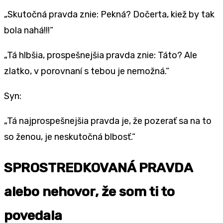
„Skutočná pravda znie: Pekná? Dočerta, kiež by tak
bola nahá!!!“
„Tá hlbšia, prospešnejšia pravda znie: Táto? Ale
zlatko, v porovnaní s tebou je nemožná.“
Syn:
„Tá najprospešnejšia pravda je, že pozerať sa na to
so ženou, je neskutočná blbosť.“
SPROSTREDKOVANÁ PRAVDA
alebo nehovor, že som ti to
povedala