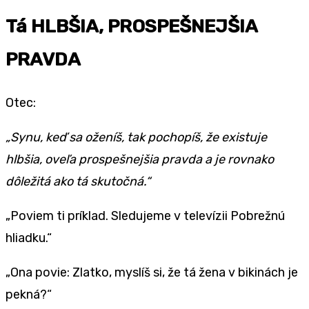
Tá HLBŠIA, PROSPEŠNEJŠIA
PRAVDA
Otec:
„Synu, keď sa oženíš, tak pochopíš, že existuje
hlbšia, oveľa prospešnejšia pravda a je rovnako
dôležitá ako tá skutočná.“
„Poviem ti príklad. Sledujeme v televízii Pobrežnú
hliadku.“
„Ona povie: Zlatko, myslíš si, že tá žena v bikinách je
pekná?“