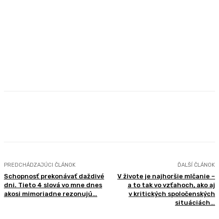
Facebook
X
Pinterest
WhatsApp
PREDCHÁDZAJÚCI ČLÁNOK
ĎALŠÍ ČLÁNOK
Schopnosť prekonávať daždivé
V živote je najhoršie mlčanie –
dni. Tieto 4 slová vo mne dnes
a to tak vo vzťahoch, ako aj
akosi mimoriadne rezonujú…
v kritických spoločenských
situáciách…