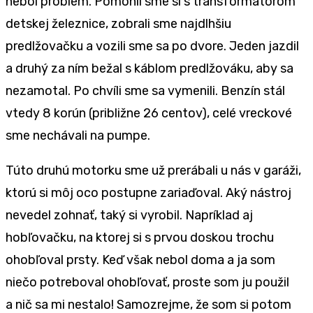
nebol problém. Pomohli sme si s transformátorom
detskej železnice, zobrali sme najdlhšiu
predlžovačku a vozili sme sa po dvore. Jeden jazdil
a druhý za ním bežal s káblom predlžováku, aby sa
nezamotal. Po chvíli sme sa vymenili. Benzín stál
vtedy 8 korún (približne 26 centov), celé vreckové
sme nechávali na pumpe.
Túto druhú motorku sme už prerábali u nás v garáži,
ktorú si môj oco postupne zariaďoval. Aký nástroj
nevedel zohnať, taký si vyrobil. Napríklad aj
hobľovačku, na ktorej si s prvou doskou trochu
ohobľoval prsty. Keď však nebol doma a ja som
niečo potreboval ohobľovať, proste som ju použil
a nič sa mi nestalo! Samozrejme, že som si potom