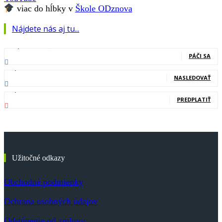
viac do hĺbky v
Škole ODznova
Nájdete nás aj tu...
127,000
Fanúšikovia
PÁČI SA
20,400
Nasledovníci
NASLEDOVAŤ
83,700
Odberatelia
PREDPLATIŤ
Užitočné odkazy
Obchodné podmienky
Ochrana osobných údajov
Odstúpenie od zmluvy