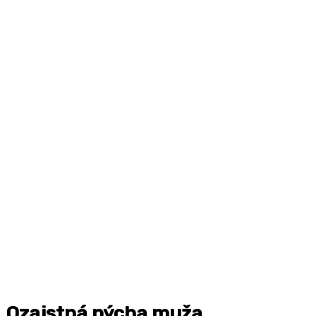
Ozajstná pýcha muža