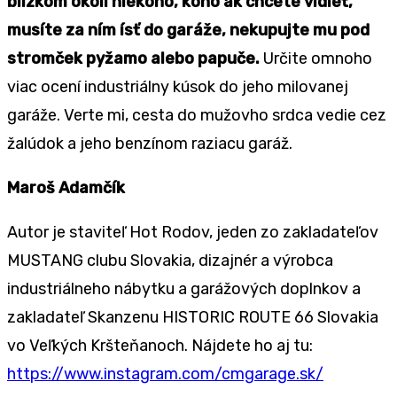
blízkom okolí niekoho, koho ak chcete vidieť,
musíte za ním ísť do garáže, nekupujte mu pod
stromček pyžamo alebo papuče.
Určite omnoho
viac ocení industriálny kúsok do jeho milovanej
garáže. Verte mi, cesta do mužovho srdca vedie cez
žalúdok a jeho benzínom raziacu garáž.
Maroš Adamčík
Autor je staviteľ Hot Rodov, jeden zo zakladateľov
MUSTANG clubu Slovakia, dizajnér a výrobca
industriálneho nábytku a garážových doplnkov a
zakladateľ Skanzenu HISTORIC ROUTE 66 Slovakia
vo Veľkých Kršteňanoch. Nájdete ho aj tu:
https://www.instagram.com/cmgarage.sk/