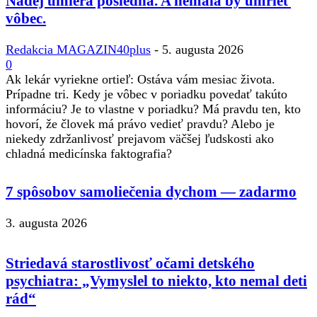
Nádej umiera posledná. A nemala by umrieť
vôbec.
Redakcia MAGAZIN40plus
-
5. augusta 2026
0
Ak lekár vyriekne ortieľ: Ostáva vám mesiac života.
Prípadne tri. Kedy je vôbec v poriadku povedať takúto
informáciu? Je to vlastne v poriadku? Má pravdu ten, kto
hovorí, že človek má právo vedieť pravdu? Alebo je
niekedy zdržanlivosť prejavom väčšej ľudskosti ako
chladná medicínska faktografia?
7 spôsobov samoliečenia dychom — zadarmo
3. augusta 2026
Striedavá starostlivosť očami detského
psychiatra: „Vymyslel to niekto, kto nemal deti
rád“