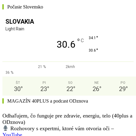
Počasie Slovensko
SLOVAKIA
Light Rain
°
34.1
°
C
30.6
°
30.6
21 %
2kmh
36 %
ŠT
PI
SO
NE
PO
30
°
23
°
22
°
26
°
29
°
MAGAZÍN 40PLUS a podcast ODznova
Odhaľujem, čo funguje pre zdravie, energiu, telo (40plus a
ODznova)
Rozhovory s expertmi, ktoré vám otvoria oči –
YouTube