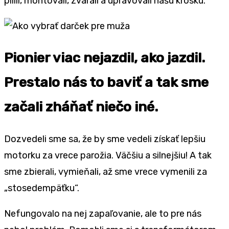
pílili, montovali, zvárali a upravovali našu krosku.
Pionier viac nejazdil, ako jazdil.
Prestalo nás to baviť a tak sme
začali zháňať niečo iné.
Dozvedeli sme sa, že by sme vedeli získať lepšiu
motorku za vrece parožia. Väčšiu a silnejšiu! A tak
sme zbierali, vymieňali, až sme vrece vymenili za
„stosedempäťku“.
Nefungovalo na nej zapaľovanie, ale to pre nás