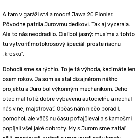
A tam v garáži stála modrá Jawa 20 Pionier.
Pôvodne patrila Jurovmu dedkovi. Tak aj vyzerala.
Ale to nás neodradilo. Cieľ bol jasný: musíme z tohto
tu vytvoriť motokrosový špeciál, proste riadnu
„krosku“.
Dohodli sme sa rýchlo. To je tá výhoda, keď máte len
osem rokov. Ja som sa stal dizajnérom nášho
projektu a Juro bol výkonným mechanikom. Jeho
otec mal totiž dobre vybavenú autodielňu a nechal
nás v nej majstrovať. Občas nám niečo poradil,
pomohol, ale väčšinu času pofajčieval a s kamošmi
popíjali všelijaké dobroty. My s Jurom sme zatiaľ