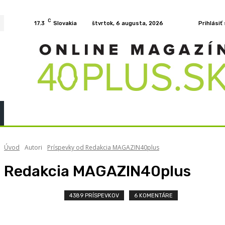
C
17.3
Slovakia
štvrtok, 6 augusta, 2026
Prihlásiť
Home
KURZY
PODCAST
PRÍBEHY
ROZH
Úvod
Autori
Príspevky od Redakcia MAGAZIN40plus
Redakcia MAGAZIN40plus
4389 PRÍSPEVKOV
6 KOMENTÁRE