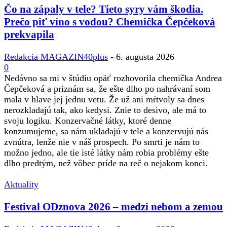
Čo na zápaly v tele? Tieto syry vám škodia.
Prečo piť víno s vodou? Chemička Čepčeková
prekvapila
Redakcia MAGAZIN40plus
-
6. augusta 2026
0
Nedávno sa mi v štúdiu opäť rozhovorila chemička Andrea
Čepčeková a priznám sa, že ešte dlho po nahrávaní som
mala v hlave jej jednu vetu. Že už ani mŕtvoly sa dnes
nerozkladajú tak, ako kedysi. Znie to desivo, ale má to
svoju logiku. Konzervačné látky, ktoré denne
konzumujeme, sa nám ukladajú v tele a konzervujú nás
zvnútra, lenže nie v náš prospech. Po smrti je nám to
možno jedno, ale tie isté látky nám robia problémy ešte
dlho predtým, než vôbec príde na reč o nejakom konci.
Aktuality
Festival ODznova 2026 – medzi nebom a zemou