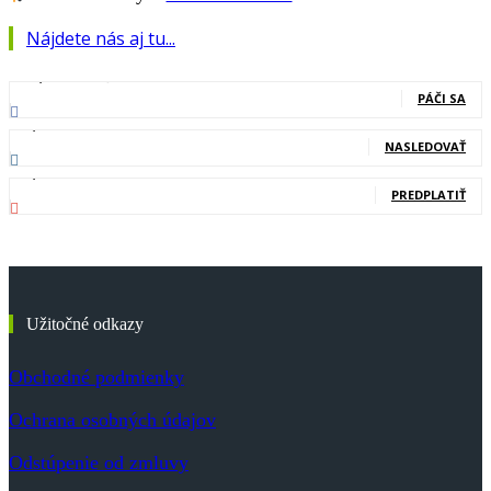
Nájdete nás aj tu...
127,000
Fanúšikovia
PÁČI SA
20,400
Nasledovníci
NASLEDOVAŤ
83,700
Odberatelia
PREDPLATIŤ
Užitočné odkazy
Obchodné podmienky
Ochrana osobných údajov
Odstúpenie od zmluvy