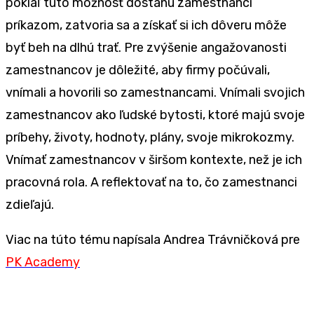
pokiaľ túto možnosť dostanú zamestnanci
príkazom, zatvoria sa a získať si ich dôveru môže
byť beh na dlhú trať. Pre zvýšenie angažovanosti
zamestnancov je dôležité, aby firmy počúvali,
vnímali a hovorili so zamestnancami. Vnímali svojich
zamestnancov ako ľudské bytosti, ktoré majú svoje
príbehy, životy, hodnoty, plány, svoje mikrokozmy.
Vnímať zamestnancov v širšom kontexte, než je ich
pracovná rola. A reflektovať na to, čo zamestnanci
zdieľajú.
Viac na túto tému napísala Andrea Trávničková pre
PK Academy