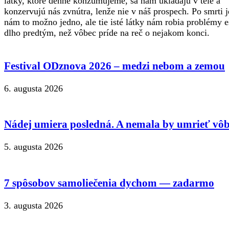
látky, ktoré denne konzumujeme, sa nám ukladajú v tele a
konzervujú nás zvnútra, lenže nie v náš prospech. Po smrti j
nám to možno jedno, ale tie isté látky nám robia problémy e
dlho predtým, než vôbec príde na reč o nejakom konci.
Festival ODznova 2026 – medzi nebom a zemou
6. augusta 2026
Nádej umiera posledná. A nemala by umrieť vôb
5. augusta 2026
7 spôsobov samoliečenia dychom — zadarmo
3. augusta 2026