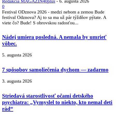
Redakcia MAGAZIN40plus
-
6. augusta 2026
0
Festival ODznova 2026 - medzi nebom a zemou Bude
festival Odznova? Aj to sa ma už pár týždňov pýtate. A
viete čo? Bude! S obrovskou radosťou...
Nádej umiera posledná. A nemala by umrieť
vôbec.
5. augusta 2026
7 spôsobov samoliečenia dychom — zadarmo
3. augusta 2026
Striedavá starostlivosť očami detského
psychiatra: „Vymyslel to niekto, kto nemal deti
rád“