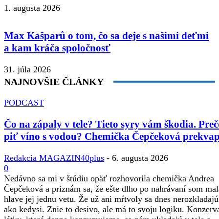
1. augusta 2026
Max Kašparů o tom, čo sa deje s našimi deťmi
a kam kráča spoločnosť
31. júla 2026
NAJNOVŠIE ČLÁNKY
PODCAST
Čo na zápaly v tele? Tieto syry vám škodia. Preč
piť víno s vodou? Chemička Čepčeková prekvap
Redakcia MAGAZIN40plus
-
6. augusta 2026
0
Nedávno sa mi v štúdiu opäť rozhovorila chemička Andrea
Čepčeková a priznám sa, že ešte dlho po nahrávaní som mal
hlave jej jednu vetu. Že už ani mŕtvoly sa dnes nerozkladajú
ako kedysi. Znie to desivo, ale má to svoju logiku. Konzerv