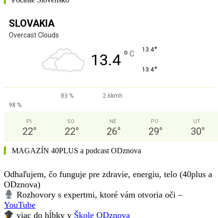
SLOVAKIA
Overcast Clouds
°
13.4
°
C
13.4
°
13.4
83 %
2.6kmh
98 %
PI
SO
NE
PO
UT
22
°
22
°
26
°
29
°
30
°
MAGAZÍN 40PLUS a podcast ODznova
Odhaľujem, čo funguje pre zdravie, energiu, telo (40plus a
ODznova)
Rozhovory s expertmi, ktoré vám otvoria oči –
YouTube
viac do hĺbky v
Škole ODznova