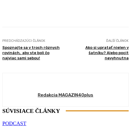
Facebook
X
Pinterest
WhatsApp
PREDCHÁDZAJÚCI ČLÁNOK
ĎALŠÍ ČLÁNOK
Spoznajte sa v troch rôznych
Ako si upratať nielen v
rovinách, aby ste boli čo
šatníku? Alebo pocit
najviac sami sebou!
nevyhnutna
Redakcia MAGAZIN40plus
SÚVISIACE ČLÁNKY
PODCAST