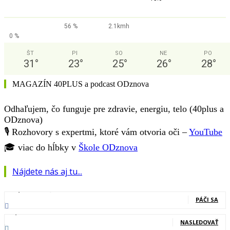
56 %
2.1kmh
0 %
ŠT
PI
SO
NE
PO
31
°
23
°
25
°
26
°
28
°
MAGAZÍN 40PLUS a podcast ODznova
Odhaľujem, čo funguje pre zdravie, energiu, telo (40plus a
ODznova)
🎙️ Rozhovory s expertmi, ktoré vám otvoria oči –
YouTube
🎓 viac do hĺbky v
Škole ODznova
Nájdete nás aj tu...
127,000
Fanúšikovia
PÁČI SA
20,400
Nasledovníci
NASLEDOVAŤ