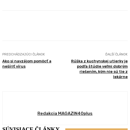
Facebook
X
Pinterest
WhatsApp
PREDCHÁDZAJÚCI ČLÁNOK
ĎALŠÍ ČLÁNOK
Ako si navzájom pomôcť a
Rúška z kuchynskej utierky je
nešíriť vírus
podľa štúdie veľmi dobrým
riešením, kým nie sú tie z
lekárne
Redakcia MAGAZIN40plus
SÚVISIACE ČLÁNKY