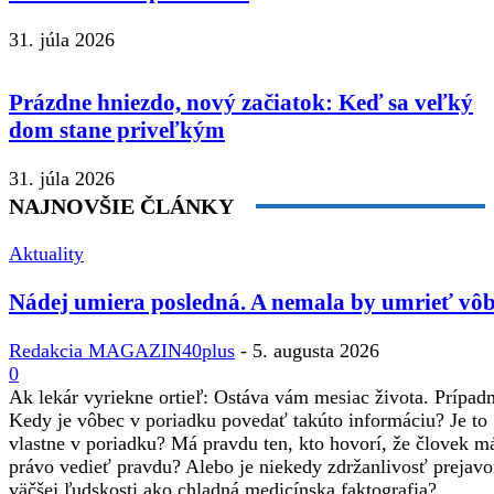
31. júla 2026
Prázdne hniezdo, nový začiatok: Keď sa veľký
dom stane priveľkým
31. júla 2026
NAJNOVŠIE ČLÁNKY
Aktuality
Nádej umiera posledná. A nemala by umrieť vôb
Redakcia MAGAZIN40plus
-
5. augusta 2026
0
Ak lekár vyriekne ortieľ: Ostáva vám mesiac života. Prípadne
Kedy je vôbec v poriadku povedať takúto informáciu? Je to
vlastne v poriadku? Má pravdu ten, kto hovorí, že človek m
právo vedieť pravdu? Alebo je niekedy zdržanlivosť prejav
väčšej ľudskosti ako chladná medicínska faktografia?