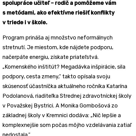
spolupráce učiteľ – rodič a pomôžeme vám
s metódami, ako efektívne riešiť konflikty
v triede i v škole.
Program prináša aj množstvo neformálnych
stretnutí. Je miestom, kde nájdete podporu,
načerpáte energiu, získate priateľstvá.
„Komenského inštitút? Megadávka inšpirácie, sila
podpory, cesta zmeny,“ takto opísala svoju
skúsenosť účastníčka aktuálneho ročníka Katarína
Podolanová, riaditeľka Strednej zdravotníckej školy
v Považskej Bystrici. A Monika Gombošová zo
základnej školy v Kremnici dodáva: „Nič lepšie a
komplexnejšie som počas môjho vzdelávania zatiaľ
nedostala.“