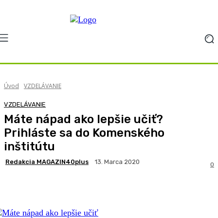
Úvod
VZDELÁVANIE
VZDELÁVANIE
Máte nápad ako lepšie učiť?
Prihláste sa do Komenského
inštitútu
Redakcia MAGAZIN40plus
13. Marca 2020
0
Facebook
X
Pinterest
WhatsApp