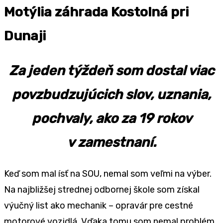
Motýlia záhrada Kostolná pri
Dunaji
Za jeden týždeň som dostal viac
povzbudzujúcich slov, uznania,
pochvaly, ako za 19 rokov
v zamestnaní.
Keď som mal ísť na SOU, nemal som veľmi na výber.
Na najbližšej strednej odbornej škole som získal
výučný list ako mechanik – opravár pre cestné
motorové vozidlá. Vďaka tomu som nemal problém