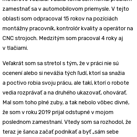
zamestnať sa v automobilovom priemysle. V tejto
oblasti som odpracoval 15 rokov na pozíciách
montážny pracovník, kontrolór kvality a operátor na
CNC strojoch. Medzitým som pracoval 4 roky aj
v tlačiarni.
Veľakrát som sa stretol s tým, že v práci nie sú
ocenení alebo si nevážia tých ľudí, ktorí sa snažia
a poctivo robia svoju prácu, ale takí, ktorí o robote
vedia rozprávať a na druhého ukazovať, ohovárať.
Mal som toho plné zuby, a tak nebolo vôbec divné,
že som v roku 2019 prijal odstupné v mojom
poslednom zamestnaní. Vtedy som sa rozhodol, že
teraz je šanca začať podnikať a byť „sám sebe