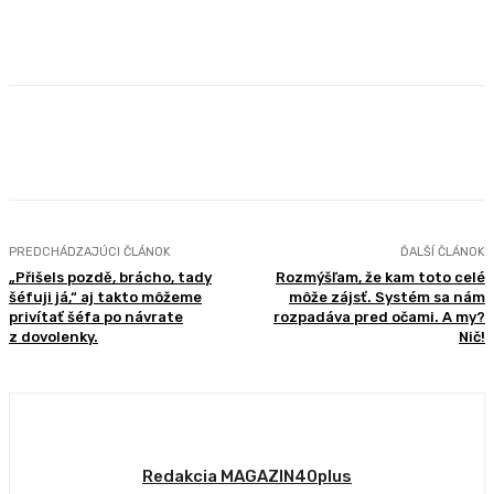
Facebook
X
Pinterest
WhatsApp
PREDCHÁDZAJÚCI ČLÁNOK
ĎALŠÍ ČLÁNOK
„Přišels pozdě, brácho, tady
Rozmýšľam, že kam toto celé
šéfuji já,“ aj takto môžeme
môže zájsť. Systém sa nám
privítať šéfa po návrate
rozpadáva pred očami. A my?
z dovolenky.
Nič!
Redakcia MAGAZIN40plus