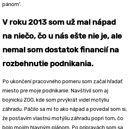
pánom“.
V roku 2013 som už mal nápad
na niečo, čo u nás ešte nie je, ale
nemal som dostatok financií na
rozbehnutie podnikania.
Po ukončení pracovného pomeru som začal hľadať
miesto pre moje podnikanie. Navštívil som aj
bojnickú ZOO, kde som prvýkrát videl motýliu
záhradu. Páčilo sa mi to ako nápad a povedal som si,
že postavím vlastnú motýliu záhradu popri tom, čo
bolo mojím hlavným plánom. Po prípravách som sa