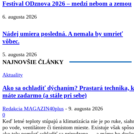
Festival ODznova 2026 – medzi nebom a zemou
6. augusta 2026
Nádej umiera posledná. A nemala by umrieť
vôbec.
5. augusta 2026
NAJNOVŠIE ČLÁNKY
Aktuality
Ako sa ochladiť dýchaním? Prastará technika, 
máte zadarmo (a stále pri sebe)
Redakcia MAGAZIN40plus
-
9. augusta 2026
0
Keď letné teploty stúpajú a klimatizácia nie je po ruke, sia
po vode, ventilátore či tienistom mieste. Existuje však spôso
ako telu pomôcť schladiť sa prirodzene — a máme ho doslo