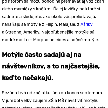
po ktorom sa môžu pohodlne premávať aj vozíčkari
alebo mamičky s kočíkmi. Ďalej lavičky, na ktoré si
sadnete a sledujete, ako okolo vás prelietavajú,
naháňajú sa motýle z Filipín, Malajzie, z
Afriky
a Strednej Ameriky. Najobľúbenejšie motýle sú
modré morfo – Morpho peleides a nočné motýle.
Motýle často sadajú aj na
návštevníkov, a to najčastejšie,
keď to nečakajú.
Sezóna trvá od začiatku júna do konca septembra.
V júni bol veľký záujem ZŠ a MŠ navštíviť motýliu