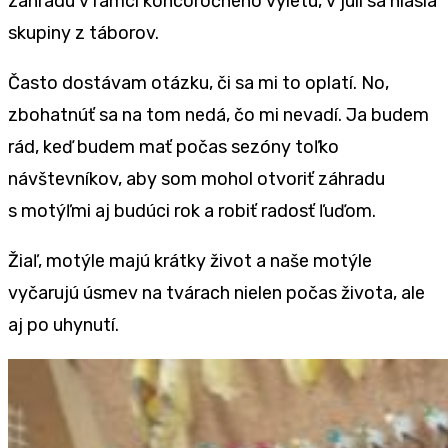
záhradu v rámci koncoročného výletu, v júli sa hlásia
skupiny z táborov.
Často dostávam otázku, či sa mi to oplatí. No,
zbohatnúť sa na tom nedá, čo mi nevadí. Ja budem
rád, keď budem mať počas sezóny toľko
návštevníkov, aby som mohol otvoriť záhradu
s motýľmi aj budúci rok a robiť radosť ľuďom.
Žiaľ, motýle majú krátky život a naše motýle
vyčarujú úsmev na tvárach nielen počas života, ale
aj po uhynutí.