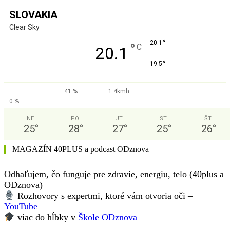
SLOVAKIA
Clear Sky
°
20.1
°
C
20.1
°
19.5
41 %
1.4kmh
0 %
NE
PO
UT
ST
ŠT
25
°
28
°
27
°
25
°
26
°
MAGAZÍN 40PLUS a podcast ODznova
Odhaľujem, čo funguje pre zdravie, energiu, telo (40plus a
ODznova)
Rozhovory s expertmi, ktoré vám otvoria oči –
YouTube
viac do hĺbky v
Škole ODznova