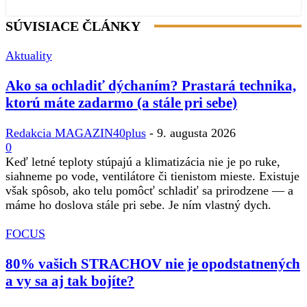
SÚVISIACE ČLÁNKY
Aktuality
Ako sa ochladiť dýchaním? Prastará technika,
ktorú máte zadarmo (a stále pri sebe)
Redakcia MAGAZIN40plus
-
9. augusta 2026
0
Keď letné teploty stúpajú a klimatizácia nie je po ruke,
siahneme po vode, ventilátore či tienistom mieste. Existuje
však spôsob, ako telu pomôcť schladiť sa prirodzene — a
máme ho doslova stále pri sebe. Je ním vlastný dych.
FOCUS
80% vašich STRACHOV nie je opodstatnených
a vy sa aj tak bojíte?