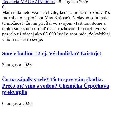
Redakcia MAGAZIN40plus
-
8. augusta 2026
0
Mám rada tieto vzácne chvíle, keď sa môžem rozprávať s
ľuďmi ako je profesor Max Kašparů. Nedávno som mala
tú možnosť, že ma privítal vo svojom vlastnom dome a
mohli sme spolu urobiť ďalší rozhovor. Ten rozhovor si
pozrelo už viacej ako 65 000 ľudí a som rada, že každý si
v ňom našiel to svoje.
Sme v hodine 12-ej. Východisko? Existuje!
7. augusta 2026
Čo na zápaly v tele? Tieto syry vám škodia.
Prečo piť víno s vodou? Chemička Čepčeková
prekvapila
6. augusta 2026