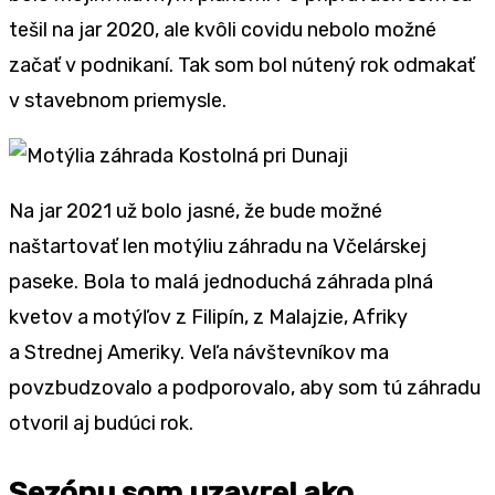
tešil na jar 2020, ale kvôli covidu nebolo možné
začať v podnikaní. Tak som bol nútený rok odmakať
v stavebnom priemysle.
Na jar 2021 už bolo jasné, že bude možné
naštartovať len motýliu záhradu na Včelárskej
paseke. Bola to malá jednoduchá záhrada plná
kvetov a motýľov z Filipín, z Malajzie, Afriky
a Strednej Ameriky. Veľa návštevníkov ma
povzbudzovalo a podporovalo, aby som tú záhradu
otvoril aj budúci rok.
Sezónu som uzavrel ako