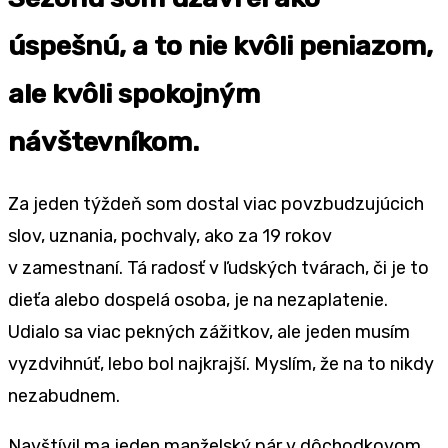
úspešnú, a to nie kvôli peniazom,
ale kvôli spokojným
návštevníkom.
Za jeden týždeň som dostal viac povzbudzujúcich
slov, uznania, pochvaly, ako za 19 rokov
v zamestnaní. Tá radosť v ľudských tvárach, či je to
dieťa alebo dospelá osoba, je na nezaplatenie.
Udialo sa viac pekných zážitkov, ale jeden musím
vyzdvihnúť, lebo bol najkrajší. Myslím, že na to nikdy
nezabudnem.
Navštívil ma jeden manželský pár v dôchodkovom