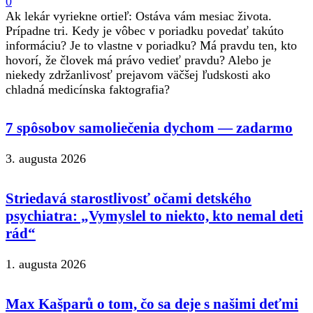
0
Ak lekár vyriekne ortieľ: Ostáva vám mesiac života.
Prípadne tri. Kedy je vôbec v poriadku povedať takúto
informáciu? Je to vlastne v poriadku? Má pravdu ten, kto
hovorí, že človek má právo vedieť pravdu? Alebo je
niekedy zdržanlivosť prejavom väčšej ľudskosti ako
chladná medicínska faktografia?
7 spôsobov samoliečenia dychom — zadarmo
3. augusta 2026
Striedavá starostlivosť očami detského
psychiatra: „Vymyslel to niekto, kto nemal deti
rád“
1. augusta 2026
Max Kašparů o tom, čo sa deje s našimi deťmi