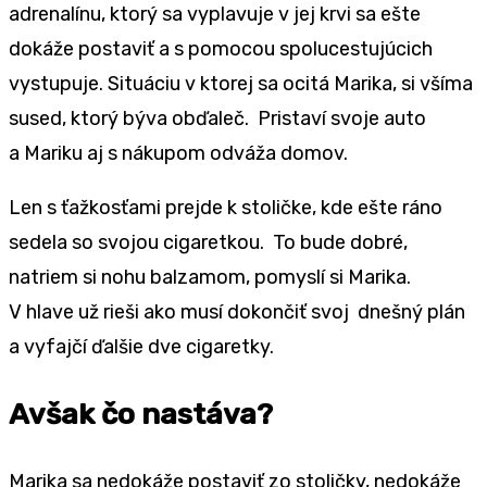
adrenalínu, ktorý sa vyplavuje v jej krvi sa ešte
dokáže postaviť a s pomocou spolucestujúcich
vystupuje. Situáciu v ktorej sa ocitá Marika, si všíma
sused, ktorý býva obďaleč. Pristaví svoje auto
a Mariku aj s nákupom odváža domov.
Len s ťažkosťami prejde k stoličke, kde ešte ráno
sedela so svojou cigaretkou. To bude dobré,
natriem si nohu balzamom, pomyslí si Marika.
V hlave už rieši ako musí dokončiť svoj dnešný plán
a vyfajčí ďalšie dve cigaretky.
Avšak čo nastáva?
Marika sa nedokáže postaviť zo stoličky, nedokáže