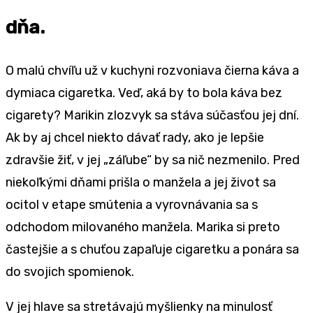
dňa.
O malú chvíľu už v kuchyni rozvoniava čierna káva a
dymiaca cigaretka. Veď, aká by to bola káva bez
cigarety? Marikin zlozvyk sa stáva súčasťou jej dní.
Ak by aj chcel niekto dávať rady, ako je lepšie
zdravšie žiť, v jej „záľube“ by sa nič nezmenilo. Pred
niekoľkými dňami prišla o manžela a jej život sa
ocitol v etape smútenia a vyrovnávania sa s
odchodom milovaného manžela. Marika si preto
častejšie a s chuťou zapaľuje cigaretku a ponára sa
do svojich spomienok.
V jej hlave sa stretávajú myšlienky na minulosť