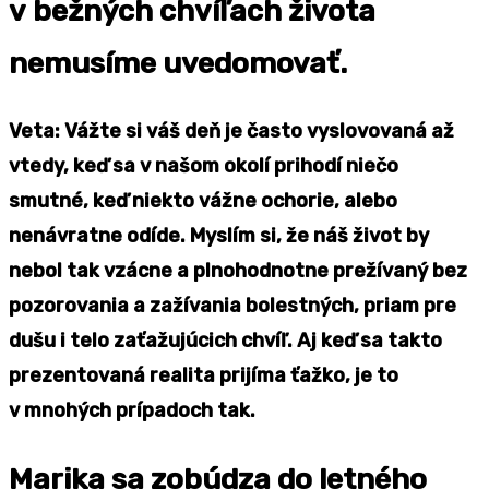
v bežných chvíľach života
nemusíme uvedomovať.
Veta: Vážte si váš deň je často vyslovovaná až
vtedy, keď sa v našom okolí prihodí niečo
smutné, keď niekto vážne ochorie, alebo
nenávratne odíde. Myslím si, že náš život by
nebol tak vzácne a plnohodnotne prežívaný bez
pozorovania a zažívania bolestných, priam pre
dušu i telo zaťažujúcich chvíľ. Aj keď sa takto
prezentovaná realita prijíma ťažko, je to
v mnohých prípadoch tak.
Marika sa zobúdza do letného