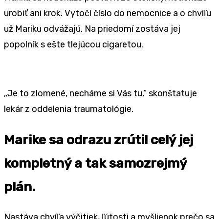
urobiť ani krok. Vytočí číslo do nemocnice a o chvíľu
už Mariku odvážajú. Na priedomí zostáva jej
popolník s ešte tlejúcou cigaretou.
„Je to zlomené, necháme si Vás tu,“ skonštatuje
lekár z oddelenia traumatológie.
Marike sa odrazu zrútil celý jej
kompletný a tak samozrejmý
plán.
Nastáva chvíľa výčitiek, ľútosti a myšlienok prečo sa