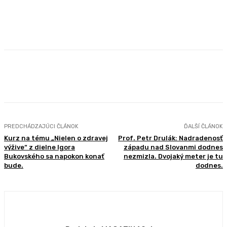
Facebook
X
Pinterest
WhatsApp
PREDCHÁDZAJÚCI ČLÁNOK
ĎALŠÍ ČLÁNOK
Kurz na tému „Nielen o zdravej
Prof. Petr Drulák: Nadradenosť
výžive“ z dielne Igora
západu nad Slovanmi dodnes
Bukovského sa napokon konať
nezmizla. Dvojaký meter je tu
bude.
dodnes.