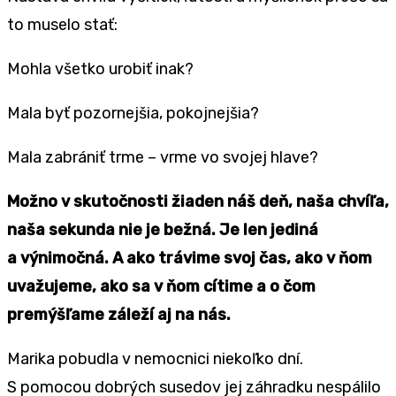
to muselo stať:
Mohla všetko urobiť inak?
Mala byť pozornejšia, pokojnejšia?
Mala zabrániť trme – vrme vo svojej hlave?
Možno v skutočnosti žiaden náš deň, naša chvíľa,
naša sekunda nie je bežná. Je len jediná
a výnimočná. A ako trávime svoj čas, ako v ňom
uvažujeme, ako sa v ňom cítime a o čom
premýšľame záleží aj na nás.
Marika pobudla v nemocnici niekoľko dní.
S pomocou dobrých susedov jej záhradku nespálilo