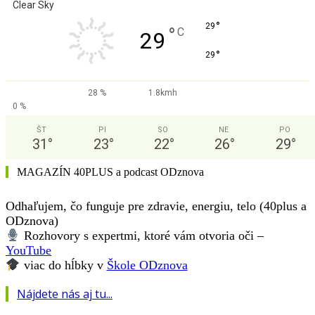
Clear Sky
°
29
°
C
29
°
29
28 %
1.8kmh
0 %
ŠT
PI
SO
NE
PO
31
°
23
°
22
°
26
°
29
°
MAGAZÍN 40PLUS a podcast ODznova
Odhaľujem, čo funguje pre zdravie, energiu, telo (40plus a
ODznova)
Rozhovory s expertmi, ktoré vám otvoria oči –
YouTube
viac do hĺbky v
Škole ODznova
Nájdete nás aj tu...