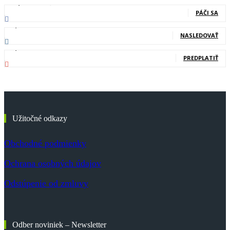
127,000
Fanúšikovia
PÁČI SA
20,400
Nasledovníci
NASLEDOVAŤ
83,700
Odberatelia
PREDPLATIŤ
Užitočné odkazy
Obchodné podmienky
Ochrana osobných údajov
Odstúpenie od zmluvy
Odber noviniek – Newsletter