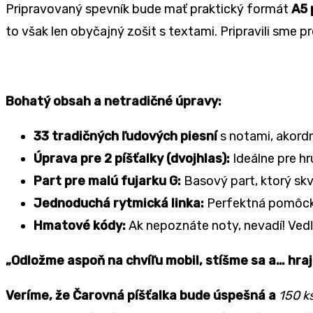
Pripravovaný spevník bude mať praktický formát
A5 
to však len obyčajný zošit s textami. Pripravili sme 
Bohatý obsah a netradičné úpravy:
33 tradičných ľudových piesní
s notami, akord
Úprava pre 2 píšťalky (dvojhlas):
Ideálne pre h
Part pre malú fujarku G:
Basový part, ktorý skve
Jednoduchá rytmická linka:
Perfektná pomôcka 
Hmatové kódy:
Ak nepoznáte noty, nevadí! Vedľ
„Odložme aspoň na chvíľu mobil, stíšme sa a… hrajm
Veríme, že Čarovná píšťalka bude úspešná a
150
k