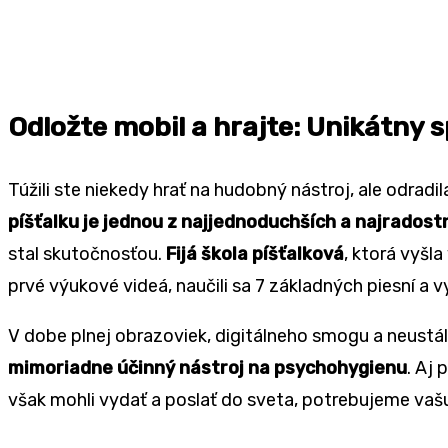
Odložte mobil a hrajte: Unikátny 
Túžili ste niekedy hrať na hudobný nástroj, ale odrad
píšťalku je jednou z najjednoduchších a najradostn
stal skutočnosťou.
Fijá škola píšťalková
, ktorá vyšl
prvé výukové videá, naučili sa 7 základných piesní a v
V dobe plnej obrazoviek, digitálneho smogu a neustál
mimoriadne účinný nástroj na psychohygienu
. Aj
však mohli vydať a poslať do sveta, potrebujeme vašu