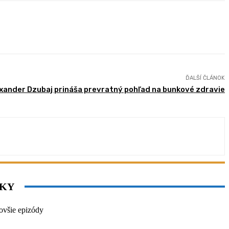
ĎALŠÍ ČLÁNOK
xander Dzubaj prináša prevratný pohľad na bunkové zdravie
NKY
ovšie epizódy