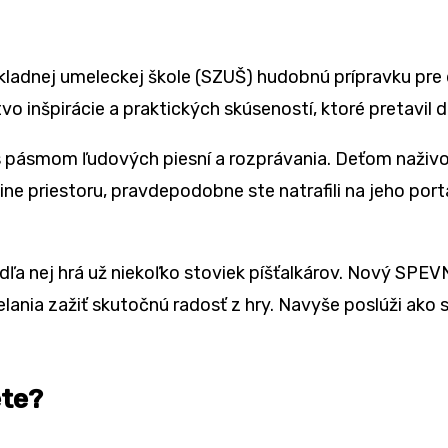
ladnej umeleckej škole (SZUŠ) hudobnú prípravku pre d
 inšpirácie a praktických skúseností, ktoré pretavil 
s pásmom ľudových piesní a rozprávania. Deťom naživ
line priestoru, pravdepodobne ste natrafili na jeho port
dľa nej hrá už niekoľko stoviek píšťalkárov. Nový SPE
ia zažiť skutočnú radosť z hry. Navyše poslúži ako 
ete?