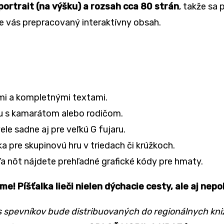
portrait (na výšku) a rozsah cca 80 strán
, takže sa
pre vás prepracovaný interaktívny obsah.
mi a kompletnými textami.
ru s kamarátom alebo rodičom.
le sadne aj pre veľkú G fujaru.
pre skupinovú hru v triedach či krúžkoch.
a nôt nájdete prehľadné grafické kódy pre hmaty.
e! Píšťalka lieči nielen dýchacie cesty, ale aj nepo
s spevníkov bude distribuovaných do regionálnych kniž