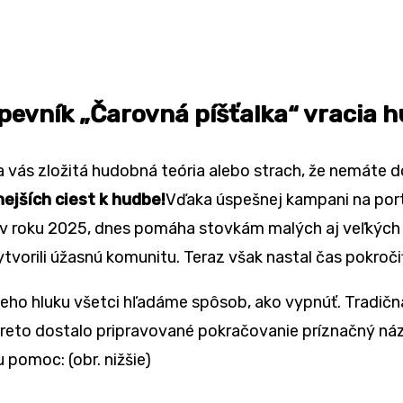
spevník „Čarovná píšťalka“ vracia 
ila vás zložitá hudobná teória alebo strach, že nemáte
ejších ciest k hudbe!
Vďaka úspešnej kampani na port
a v roku 2025, dnes pomáha stovkám malých aj veľkých 
ytvorili úžasnú komunitu. Teraz však nastal čas pokroči
eho hluku všetci hľadáme spôsob, ako vypnúť. Tradičná
 preto dostalo pripravované pokračovanie príznačný ná
 pomoc: (obr. nižšie)