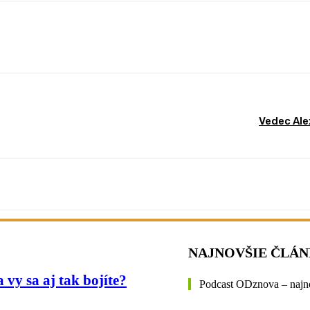
st
WhatsApp
Vedec Ale
NAJNOVŠIE ČLÁ
y sa aj tak bojíte?
Podcast ODznova – najn