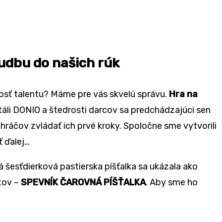
hudbu do našich rúk
 dosť talentu? Máme pre vás skvelú správu.
Hra na
áli DONIO a štedrosti darcov sa predchádzajúci sen
hráčov zvládať ich prvé kroky. Spoločne sme vytvorili
ť ďalej…
 šesťdierková pastierska píšťalka sa ukázala ako
zov –
SPEVNÍK ČAROVNÁ PÍŠŤALKA
. Aby sme ho