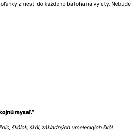
 poľahky zmestí do každého batoha na výlety. Nebude
kojnú myseľ.“
níc, škôlok, škôl, základných umeleckých škôl