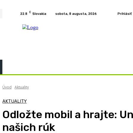
C
22.8
Slovakia
sobota, 8 augusta, 2026
Prihlásiť
Home
KURZY
PODCAST
PRÍBEHY
ROZH
Úvod
Aktuality
AKTUALITY
Odložte mobil a hrajte: U
našich rúk