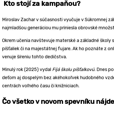
Kto stojí za kampaňou?
Miroslav Zachar v súčasnosti vyučuje v Súkromnej zák
najmladšou generáciou mu priniesla obrovské množstvo
Okrem učenia navštevuje materské a základné školy 
píšťaliek či na majestátnej fujare. Ak ho poznáte z on
venuje šíreniu tohto dedičstva.
Minulý rok (2025) vydal
Fijá školu píšťalkovú
. Dnes po
deťom aj dospelým bez akéhokoľvek hudobného vzdelan
centrách voľného času či knižniciach.
Čo všetko v novom spevníku nájd