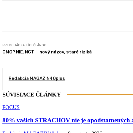
Zdieľam
Facebook
X
Pintere
PREDCHÁDZAJÚCI ČLÁNOK
GMO? NIE. NGT — nový názov, staré riziká
Redakcia MAGAZIN40plus
SÚVISIACE ČLÁNKY
FOCUS
80% vašich STRACHOV nie je opodstatnených a v