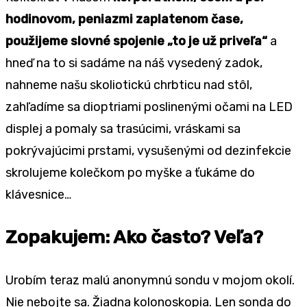
hodinovom, peniazmi zaplatenom čase,
použijeme slovné spojenie „to je už priveľa“
a
hneď na to si sadáme na náš vysedený zadok,
nahneme našu skoliotickú chrbticu nad stôl,
zahľadíme sa dioptriami poslinenými očami na LED
displej a pomaly sa trasúcimi, vráskami sa
pokrývajúcimi prstami, vysušenými od dezinfekcie
skrolujeme kolečkom po myške a ťukáme do
klávesnice…
Zopakujem: Ako často? Veľa?
Urobím teraz malú anonymnú sondu v mojom okolí.
Nie nebojte sa. Žiadna kolonoskopia. Len sonda do