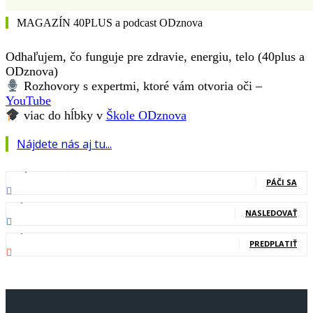
MAGAZÍN 40PLUS a podcast ODznova
Odhaľujem, čo funguje pre zdravie, energiu, telo (40plus a
ODznova)
Rozhovory s expertmi, ktoré vám otvoria oči –
YouTube
viac do hĺbky v
Škole ODznova
Nájdete nás aj tu...
127,000
Fanúšikovia
PÁČI SA
20,400
Nasledovníci
NASLEDOVAŤ
83,700
Odberatelia
PREDPLATIŤ