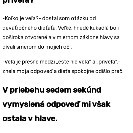
-Koľko je veľa?- dostal som otázku od
deväťročného dieťaťa. Veľké, hnedé kukadlá boli
doširoka otvorené a v miernom záklone hlavy sa
dívali smerom do mojich očí.
-Veľa je presne medzi „ešte nie veľa“ a „priveľa“,-
znela moja odpoveď a dieťa spokojne odišlo preč.
V priebehu sedem sekúnd
vymyslená odpoveď mi však
ostala v hlave.