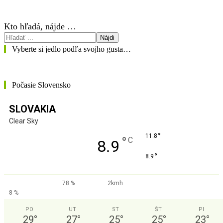
Kto hľadá, nájde …
Nájdi
Vyberte si jedlo podľa svojho gusta…
Počasie Slovensko
SLOVAKIA
Clear Sky
°
11.8
°
C
8.9
°
8.9
78 %
2kmh
8 %
PO
UT
ST
ŠT
PI
29
°
27
°
25
°
25
°
23
°