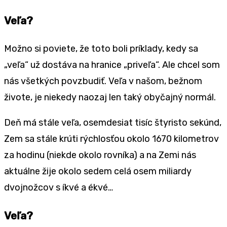
Veľa?
Možno si poviete, že toto boli príklady, kedy sa
„veľa“ už dostáva na hranice „priveľa“. Ale chcel som
nás všetkých povzbudiť. Veľa v našom, bežnom
živote, je niekedy naozaj len taký obyčajný normál.
Deň má stále veľa, osemdesiat tisíc štyristo sekúnd,
Zem sa stále krúti rýchlosťou okolo 1670 kilometrov
za hodinu (niekde okolo rovníka) a na Zemi nás
aktuálne žije okolo sedem celá osem miliardy
dvojnožcov s íkvé a ékvé…
Veľa?