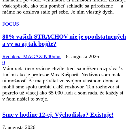
však spôsob, ako telu pomôcť schladiť sa prirodzene — a
máme ho doslova stále pri sebe. Je ním vlastný dych.
FOCUS
80% vašich STRACHOV nie je opodstatnených
a vy sa aj tak bojíte?
Redakcia MAGAZIN40plus
-
8. augusta 2026
0
Mám rada tieto vzácne chvíle, keď sa môžem rozprávať s
ľuďmi ako je profesor Max Kašparů. Nedávno som mala
tú možnosť, že ma privítal vo svojom vlastnom dome a
mohli sme spolu urobiť ďalší rozhovor. Ten rozhovor si
pozrelo už viacej ako 65 000 ľudí a som rada, že každý si
v ňom našiel to svoje.
Sme v hodine 12-ej. Východisko? Existuje!
7. augusta 2026