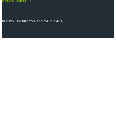
Pozrieť kurzy →
© 2026 - Inštitút trvalého rozvoja 40+