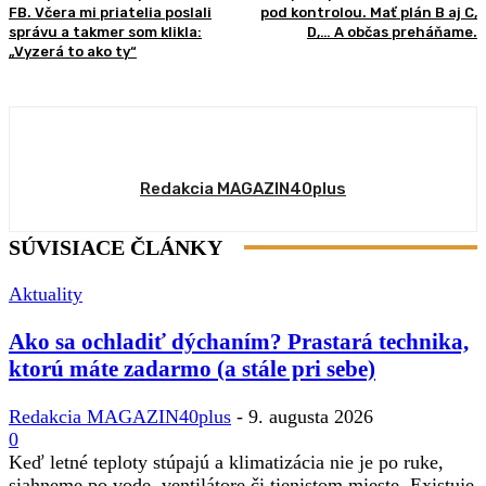
FB. Včera mi priatelia poslali
pod kontrolou. Mať plán B aj C,
správu a takmer som klikla:
D,… A občas preháňame.
„Vyzerá to ako ty“
Redakcia MAGAZIN40plus
SÚVISIACE ČLÁNKY
Aktuality
Ako sa ochladiť dýchaním? Prastará technika,
ktorú máte zadarmo (a stále pri sebe)
Redakcia MAGAZIN40plus
-
9. augusta 2026
0
Keď letné teploty stúpajú a klimatizácia nie je po ruke,
siahneme po vode, ventilátore či tienistom mieste. Existuje