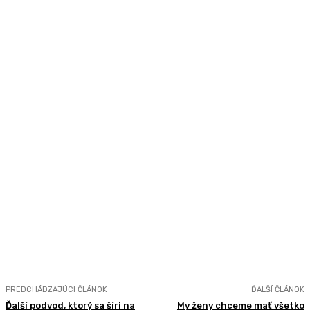
Facebook
X
Pinterest
WhatsApp
PREDCHÁDZAJÚCI ČLÁNOK
ĎALŠÍ ČLÁNOK
Ďalší podvod, ktorý sa šíri na
My ženy chceme mať všetko