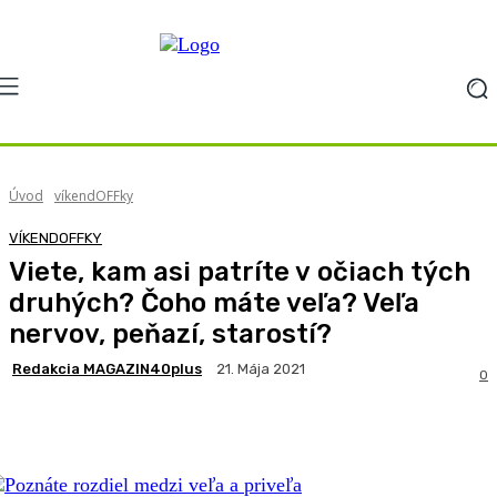
Úvod
víkendOFFky
VÍKENDOFFKY
Viete, kam asi patríte v očiach tých
druhých? Čoho máte veľa? Veľa
nervov, peňazí, starostí?
Redakcia MAGAZIN40plus
21. Mája 2021
0
Facebook
X
Pinterest
WhatsApp