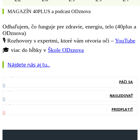
MAGAZÍN 40PLUS a podcast ODznova
Odhaľujem, čo funguje pre zdravie, energiu, telo (40plus a
ODznova)
🎙️ Rozhovory s expertmi, ktoré vám otvoria oči –
YouTube
🎓 viac do hĺbky v
Škole ODznova
Nájdete nás aj tu...
127,000
Fanúšikovia
PÁČI SA
20,400
Nasledovníci
NASLEDOVAŤ
83,700
Odberatelia
PREDPLATIŤ