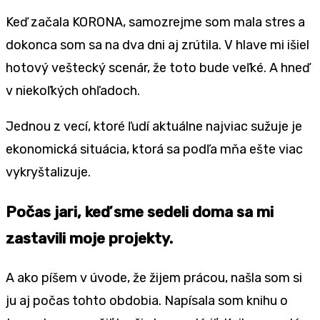
Keď začala KORONA, samozrejme som mala stres a
dokonca som sa na dva dni aj zrútila. V hlave mi išiel
hotový veštecký scenár, že toto bude veľké. A hneď
v niekoľkých ohľadoch.
Jednou z vecí, ktoré ľudí aktuálne najviac sužuje je
ekonomická situácia, ktorá sa podľa mňa ešte viac
vykryštalizuje.
Počas jari, keď sme sedeli doma sa mi
zastavili moje projekty.
A ako píšem v úvode, že žijem prácou, našla som si
ju aj počas tohto obdobia. Napísala som knihu o