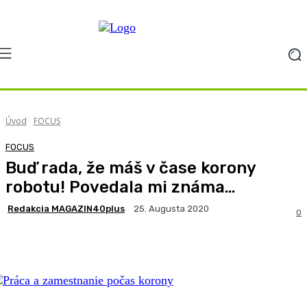
Úvod
FOCUS
FOCUS
Buď rada, že máš v čase korony
robotu! Povedala mi známa…
Redakcia MAGAZIN40plus
25. Augusta 2020
0
Facebook
X
Pinterest
WhatsApp