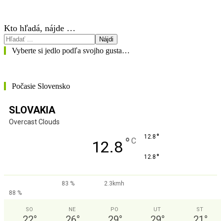
Kto hľadá, nájde …
Nájdi
Vyberte si jedlo podľa svojho gusta…
Počasie Slovensko
SLOVAKIA
Overcast Clouds
°
12.8
°
C
12.8
°
12.8
83 %
2.3kmh
88 %
SO
NE
PO
UT
ST
22
°
26
°
29
°
29
°
21
°