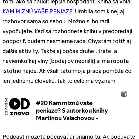
tom, ako sa naučiť lepšie hospodáriť. Kniha sa volá
KAM MIZNÚ VAŠE PENIAZE
. Urobila som k nej aj
rozhovor sama so sebou. Možno si ho radi
vypočujete. Keď sa rozhodnete knihu v predpredaji
podporiť, budem nesmierne rada. Chystám totiž aj
ďalšie aktivity. Takže aj počas druhej, tretej a
neviemkoľkej vlny (bodaj by neprišli) si ma robota
istotne nájde. Ak však táto moja práca pomôže čo
len jednému človeku, tak to celé má význam…
Podcast môžete počúvať aj priamo tu. Ak počúvate