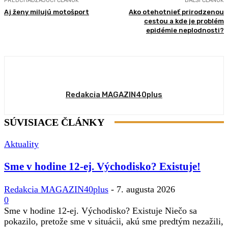
PREDCHÁDZAJÚCI ČLÁNOK
ĎALŠÍ ČLÁNOK
Aj ženy milujú motošport
Ako otehotnieť prirodzenou
cestou a kde je problém
epidémie neplodnosti?
Redakcia MAGAZIN40plus
SÚVISIACE ČLÁNKY
Aktuality
Sme v hodine 12-ej. Východisko? Existuje!
Redakcia MAGAZIN40plus
-
7. augusta 2026
0
Sme v hodine 12-ej. Východisko? Existuje Niečo sa
pokazilo, pretože sme v situácii, akú sme predtým nezažili,