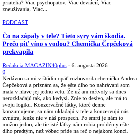
priatelia? Viac psychopatov, Viac deviácií, Viac
zneužívania, Viac...
PODCAST
Čo na zápaly v tele? Tieto syry vám škodia.
Prečo piť víno s vodou? Chemička Čepčeková
prekvapila
Redakcia MAGAZIN40plus
-
6. augusta 2026
0
Nedávno sa mi v štúdiu opäť rozhovorila chemička Andrea
Čepčeková a priznám sa, že ešte dlho po nahrávaní som
mala v hlave jej jednu vetu. Že už ani mŕtvoly sa dnes
nerozkladajú tak, ako kedysi. Znie to desivo, ale má to
svoju logiku. Konzervačné látky, ktoré denne
konzumujeme, sa nám ukladajú v tele a konzervujú nás
zvnútra, lenže nie v náš prospech. Po smrti je nám to
možno jedno, ale tie isté látky nám robia problémy ešte
dlho predtým, než vôbec príde na reč o nejakom konci.