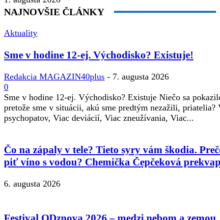
NAJNOVŠIE ČLÁNKY
Aktuality
Sme v hodine 12-ej. Východisko? Existuje!
Redakcia MAGAZIN40plus
-
7. augusta 2026
0
Sme v hodine 12-ej. Východisko? Existuje Niečo sa pokazil
pretože sme v situácii, akú sme predtým nezažili, priatelia?
psychopatov, Viac deviácií, Viac zneužívania, Viac...
Čo na zápaly v tele? Tieto syry vám škodia. Preč
piť víno s vodou? Chemička Čepčeková prekvap
6. augusta 2026
Festival ODznova 2026 – medzi nebom a zemou