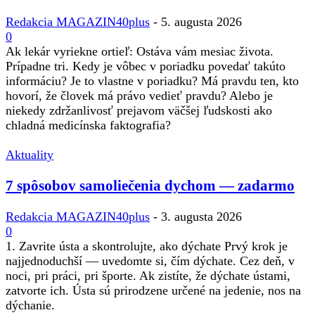
Redakcia MAGAZIN40plus
-
5. augusta 2026
0
Ak lekár vyriekne ortieľ: Ostáva vám mesiac života.
Prípadne tri. Kedy je vôbec v poriadku povedať takúto
informáciu? Je to vlastne v poriadku? Má pravdu ten, kto
hovorí, že človek má právo vedieť pravdu? Alebo je
niekedy zdržanlivosť prejavom väčšej ľudskosti ako
chladná medicínska faktografia?
Aktuality
7 spôsobov samoliečenia dychom — zadarmo
Redakcia MAGAZIN40plus
-
3. augusta 2026
0
1. Zavrite ústa a skontrolujte, ako dýchate Prvý krok je
najjednoduchší — uvedomte si, čím dýchate. Cez deň, v
noci, pri práci, pri športe. Ak zistíte, že dýchate ústami,
zatvorte ich. Ústa sú prirodzene určené na jedenie, nos na
dýchanie.