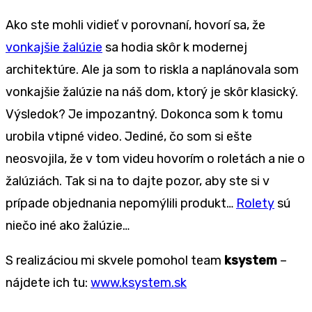
Ako ste mohli vidieť v porovnaní, hovorí sa, že
vonkajšie žalúzie
sa hodia skôr k modernej
architektúre. Ale ja som to riskla a naplánovala som
vonkajšie žalúzie na náš dom, ktorý je skôr klasický.
Výsledok? Je impozantný. Dokonca som k tomu
urobila vtipné video. Jediné, čo som si ešte
neosvojila, že v tom videu hovorím o roletách a nie o
žalúziách. Tak si na to dajte pozor, aby ste si v
prípade objednania nepomýlili produkt…
Rolety
sú
niečo iné ako žalúzie…
S realizáciou mi skvele pomohol team
ksystem
–
nájdete ich tu:
www.ksystem.sk