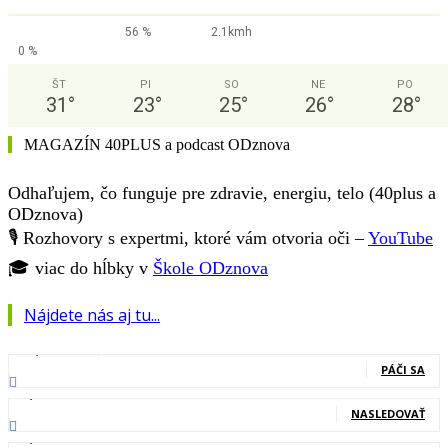
56 %
2.1kmh
0 %
ŠT
PI
SO
NE
PO
31
°
23
°
25
°
26
°
28
°
MAGAZÍN 40PLUS a podcast ODznova
Odhaľujem, čo funguje pre zdravie, energiu, telo (40plus a
ODznova)
🎙️ Rozhovory s expertmi, ktoré vám otvoria oči –
YouTube
🎓 viac do hĺbky v
Škole ODznova
Nájdete nás aj tu...
127,000
Fanúšikovia
PÁČI SA
20,400
Nasledovníci
NASLEDOVAŤ
83,700
Odberatelia