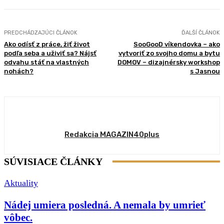
PREDCHÁDZAJÚCI ČLÁNOK
ĎALŠÍ ČLÁNOK
Ako odísť z práce, žiť život
SooGooD víkendovka – ako
podľa seba a uživiť sa? Nájsť
vytvoriť zo svojho domu a bytu
odvahu stáť na vlastných
DOMOV – dizajnérsky workshop
nohách?
s Jasnou
Redakcia MAGAZIN40plus
SÚVISIACE ČLÁNKY
Aktuality
Nádej umiera posledná. A nemala by umrieť
vôbec.