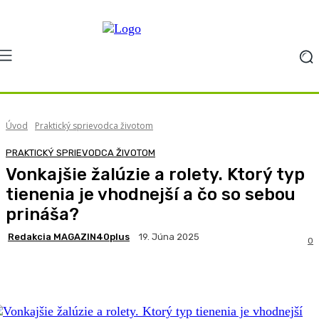
Úvod
Praktický sprievodca životom
PRAKTICKÝ SPRIEVODCA ŽIVOTOM
Vonkajšie žalúzie a rolety. Ktorý typ
tienenia je vhodnejší a čo so sebou
prináša?
Redakcia MAGAZIN40plus
19. Júna 2025
0
Facebook
X
Pinterest
WhatsApp