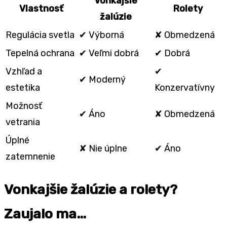
Vonkajšie
Vlastnosť
Rolety
žalúzie
Regulácia svetla
✔ Výborná
✘ Obmedzená
Tepelná ochrana
✔ Veľmi dobrá
✔ Dobrá
Vzhľad a
✔
✔ Moderný
estetika
Konzervatívny
Možnosť
✔ Áno
✘ Obmedzená
vetrania
Úplné
✘ Nie úplne
✔ Áno
zatemnenie
Vonkajšie žalúzie a rolety?
Zaujalo ma…