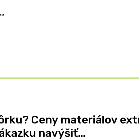
 sa
OVORY
ZAMYSLENIA
TÉMY
BLOG
O NÁS
ôrku? Ceny materiálov extr
ákazku navýšiť…