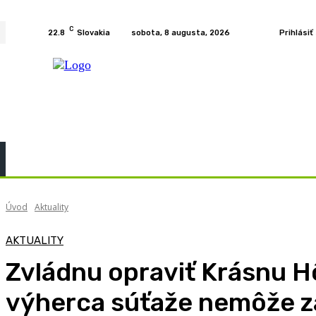
C
22.8
Slovakia
sobota, 8 augusta, 2026
Prihlásiť
Home
KURZY
PODCAST
PRÍBEHY
ROZH
Úvod
Aktuality
AKTUALITY
Zvládnu opraviť Krásnu H
výherca súťaže nemôže z