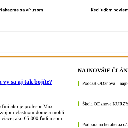
 „Nakazme sa vírusom
Keď ľuďom poviem,
NAJNOVŠIE ČLÁ
y sa aj tak bojíte?
Podcast ODznova – najn
Škola ODznova KURZ
uďmi ako je profesor Max
 svojom vlastnom dome a mohli
ž viacej ako 65 000 ľudí a som
Podpora na herohero.co