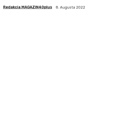
Redakcia MAGAZIN40plus
8. Augusta 2022
Zdieľam
Facebook
X
Pintere