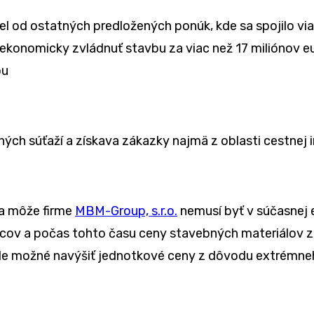
iel od ostatných predložených ponúk, kde sa spojilo v
ekonomicky zvládnuť stavbu za viac než 17 miliónov eur
ou
ých súťaží a získava zákazky najmä z oblasti cestnej i
ka môže firme
MBM-Group, s.r.o.
nemusí byť v súčasnej 
siacov a počas tohto času ceny stavebných materiálov
ude možné navýšiť jednotkové ceny z dôvodu extrémne