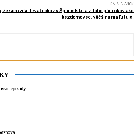
ĎALŠÍ ČLÁNOK
 že som žila deväť rokov v Španielsku a z toho pár rokov ako
bezdomovec, väčšina ma ľutuje.
NKY
ovšie epizódy
Y
/odznova