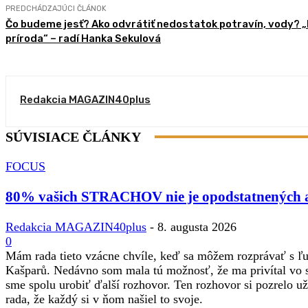
PREDCHÁDZAJÚCI ČLÁNOK
Čo budeme jesť? Ako odvrátiť nedostatok potravín, vody?
príroda“ – radí Hanka Sekulová
Redakcia MAGAZIN40plus
SÚVISIACE ČLÁNKY
FOCUS
80% vašich STRACHOV nie je opodstatnených a v
Redakcia MAGAZIN40plus
-
8. augusta 2026
0
Mám rada tieto vzácne chvíle, keď sa môžem rozprávať s ľ
Kašparů. Nedávno som mala tú možnosť, že ma privítal vo
sme spolu urobiť ďalší rozhovor. Ten rozhovor si pozrelo u
rada, že každý si v ňom našiel to svoje.