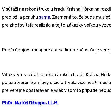
V súťaži na rekonštrukciu hradu Krásna Hôrka na rozd
predložila ponuku
sama
. Znamená to, že bude musieť 
pre zhotoviteľa realizácia tejto zákazky veľkou výzv
Podľa údajov transparex.sk sa firma zúčastňuje verejn
Víťazstvo v súťaži o rekonštrukciu hradu Krásna Hôr
po uzatvorenie zmluvy o dielo trvala viac než 9 me
pre verejné obstarávanie však v tomto prípade neb
PhDr. Matúš Džuppa, LL.M.