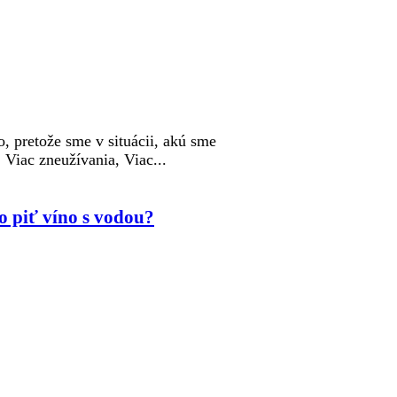
, pretože sme v situácii, akú sme
, Viac zneužívania, Viac...
o piť víno s vodou?