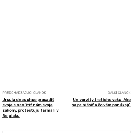
Facebook
X
Pinterest
WhatsApp
PREDCHÁDZAJÚCI ČLÁNOK
ĎALŠÍ ČLÁNOK
Ursula dnes chce presadiť
Univerzity tretieho veku: Ako
svoje a nanútiť nám svoje
sa prihlásiť a čo vám ponúkajú
zákony, protestujú farmári v
Belgicku