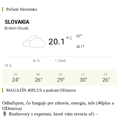
Počasie Slovensko
SLOVAKIA
Broken Clouds
°
22
°
C
20.1
°
20.1
41 %
1.1kmh
75 %
SO
NE
PO
UT
ST
24
°
26
°
29
°
30
°
26
°
MAGAZÍN 40PLUS a podcast ODznova
Odhaľujem, čo funguje pre zdravie, energiu, telo (40plus a
ODznova)
Rozhovory s expertmi, ktoré vám otvoria oči –