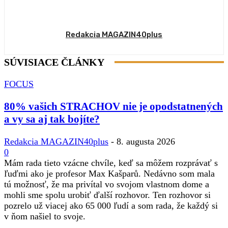
Redakcia MAGAZIN40plus
SÚVISIACE ČLÁNKY
FOCUS
80% vašich STRACHOV nie je opodstatnených
a vy sa aj tak bojíte?
Redakcia MAGAZIN40plus
-
8. augusta 2026
0
Mám rada tieto vzácne chvíle, keď sa môžem rozprávať s
ľuďmi ako je profesor Max Kašparů. Nedávno som mala
tú možnosť, že ma privítal vo svojom vlastnom dome a
mohli sme spolu urobiť ďalší rozhovor. Ten rozhovor si
pozrelo už viacej ako 65 000 ľudí a som rada, že každý si
v ňom našiel to svoje.