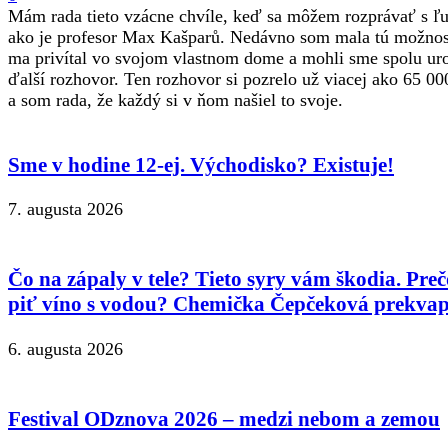
Mám rada tieto vzácne chvíle, keď sa môžem rozprávať s 
ako je profesor Max Kašparů. Nedávno som mala tú možnos
ma privítal vo svojom vlastnom dome a mohli sme spolu ur
ďalší rozhovor. Ten rozhovor si pozrelo už viacej ako 65 00
a som rada, že každý si v ňom našiel to svoje.
Sme v hodine 12-ej. Východisko? Existuje!
7. augusta 2026
Čo na zápaly v tele? Tieto syry vám škodia. Preč
piť víno s vodou? Chemička Čepčeková prekvap
6. augusta 2026
Festival ODznova 2026 – medzi nebom a zemou