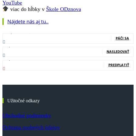
YouTube
viac do hĺbky v
Škole ODznova
Nájdete nás aj tu...
127,000
Fanúšikovia
PÁČI SA
20,400
Nasledovníci
NASLEDOVAŤ
83,700
Odberatelia
PREDPLATIŤ
Užitočné odkazy
Obchodné podmienky
Ochrana osobných údajov