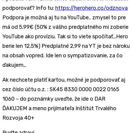
podporovať? Info tu:
https://herohero.co/odznova
Podpora je možná aj tu na YouTube.. zmysel to pre
má od 5,99€ (50% z vášho predplatného mi zoberie
YouTube ako províziu. Tak si to viete spočítať…Hero
berie len 12,5%) Predplatné 2,99 na YT je bez nároku
na obsah vopred. Ide len o sympatizovanie, za čo
ďakujem…
Ak nechcete platiť kartou, možné je podporovať aj
cez číslo účtu o.z. : SK45 8330 0000 0022 0165
1060 – do poznámky uveďte, že ide o DAR
ĎAKUJEM a meno prijímateľa Inštitút Trvalého
Rozvoja 40+
Buďte zdraví