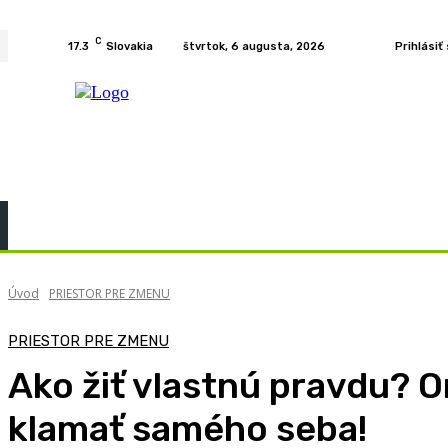
C
17.3
Slovakia
štvrtok, 6 augusta, 2026
Prihlásiť
Home
KURZY
PODCAST
PRÍBEHY
ROZH
Úvod
PRIESTOR PRE ZMENU
PRIESTOR PRE ZMENU
Ako žiť vlastnú pravdu? O
klamať samého seba!