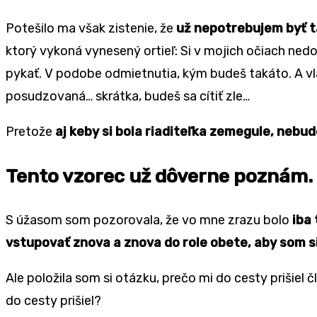
Potešilo ma však zistenie, že
už nepotrebujem byť ta
ktorý vykoná vynesený ortieľ: Si v mojich očiach nedo
pykať. V podobe odmietnutia, kým budeš takáto. A vl
posudzovaná… skrátka, budeš sa cítiť zle…
Pretože
aj keby si bola riaditeľka zemegule, nebu
Tento vzorec už dôverne poznám.
S úžasom som pozorovala, že vo mne zrazu bolo
iba 
vstupovať znova a znova do role obete, aby som si
Ale položila som si otázku, prečo mi do cesty prišiel
do cesty prišiel?