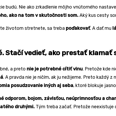
ácie budú. Nie ako zrkadlenie môjho vnútorného nastav
ho, ako na tom v skutočnosti som.
Aký kus cesty so
te životom stretnete, sa treba
poďakovať
. A dať mu
l
é. Stačí vedieť, ako prestať klamať
ybné, a preto
nie je potrebné cítiť vinu
. Pretože kde ni
ná
. A pravda nie je ničím, ak ju nežijeme. Preto každý z
omia posudzovanie iných aj seba
, ktoré blokuje jasn
ené odporom, bojom, závisťou, neúprimnosťou a cha
jatého druhými.
Tým treba začať. Pretože neexistuje c