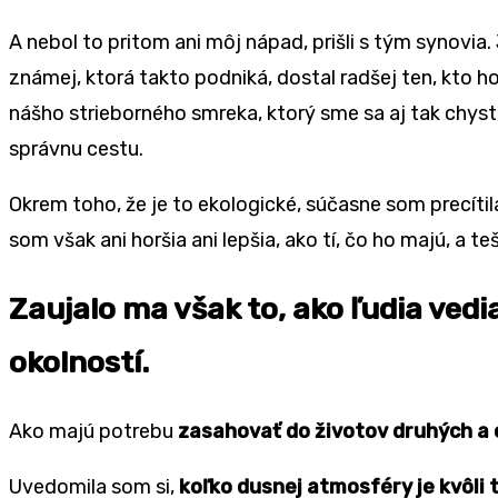
A nebol to pritom ani môj nápad, prišli s tým synovia
známej, ktorá takto podniká, dostal radšej ten, kto h
nášho strieborného smreka, ktorý sme sa aj tak chysta
správnu cestu.
Okrem toho, že je to ekologické, súčasne som precítil
som však ani horšia ani lepšia, ako tí, čo ho majú, a t
Zaujalo ma však to, ako ľudia ve
okolností.
Ako majú potrebu
zasahovať do životov druhých a 
Uvedomila som si,
koľko dusnej atmosféry je kvôli 