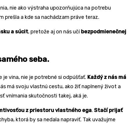
enia, nie ako výstraha upozorňujúca na potrebu
m prešla a kde sa nachádzam práve teraz.
ásku a súcit
, pretože aj on nás učí
bezpodmienečnej
 samého seba.
e je vina, nie je potrebné si odpúšťať.
Každý z nás má
 nás má svoju vlastnú cestu, ako žiť naplnený život a
osť vnímania skutočnosti takej, aká je.
mtivosťou z priestoru vlastného ega
.
Stačí prijať
hyba, ktorá by sa nedala napraviť. Tak uvažujme