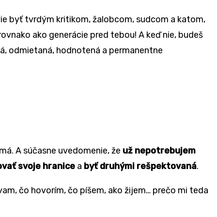
á vie byť tvrdým kritikom, žalobcom, sudcom a katom,
 rovnako ako generácie pred tebou! A keď nie, budeš
inná, odmietaná, hodnotená a permanentne
o má. A súčasne uvedomenie, že
už nepotrebujem
ovať svoje hranice
a
byť druhými rešpektovaná
.
rávam, čo hovorím, čo píšem, ako žijem… prečo mi teda