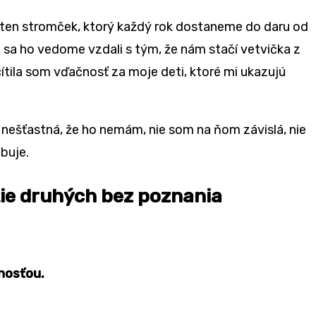
by ten stromček, ktorý každý rok dostaneme do daru od
e sa ho vedome vzdali s tým, že nám stačí vetvička z
cítila som vďačnosť za moje deti, ktoré mi ukazujú
ž nešťastná, že ho nemám, nie som na ňom závislá, nie
ebuje.
tie druhých bez poznania
nosťou.