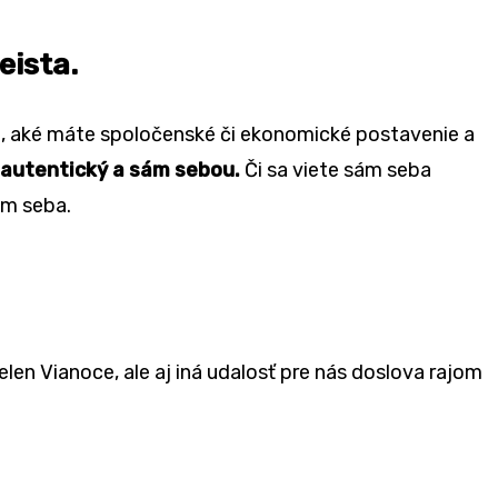
eista.
om, aké máte spoločenské či ekonomické postavenie a
t autentický a sám sebou.
Či sa viete sám seba
ám seba.
len Vianoce, ale aj iná udalosť pre nás doslova rajom