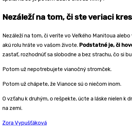
Nezáleží na tom, či ste veriaci kr
Nezáleží na tom, či veríte vo Veľkého Manitoua alebo
akú rolu hráte vo vašom živote.
Podstatné je, či hov
zastať, rozhodnúť sa slobodne a bez strachu, čo si b
Potom už nepotrebujete vianočný stromček.
Potom už chápete, že Vianoce sú o niečom inom.
O vzťahu k druhým, o rešpekte, úcte a láske nielen k 
na zemi.
Zora Vypušťáková