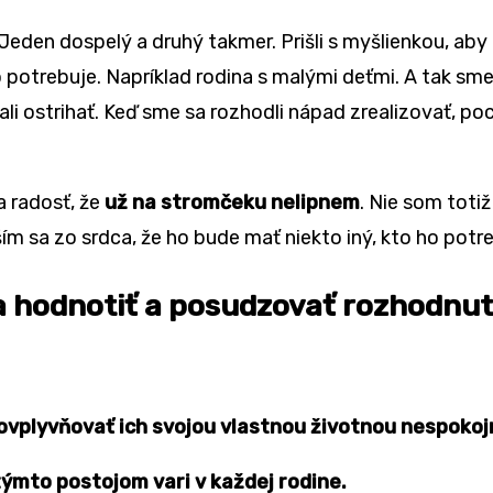
. Jeden dospelý a druhý takmer. Prišli s myšlienkou, a
o potrebuje. Napríklad rodina s malými deťmi. A tak sm
li ostrihať. Keď sme sa rozhodli nápad zrealizovať, po
a radosť, že
už na stromčeku nelipnem
. Nie som toti
eším sa zo srdca, že ho bude mať niekto iný, kto ho potr
dia hodnotiť a posudzovať rozhodnu
ovplyvňovať ich svojou vlastnou životnou nespokoj
týmto postojom vari v každej rodine.