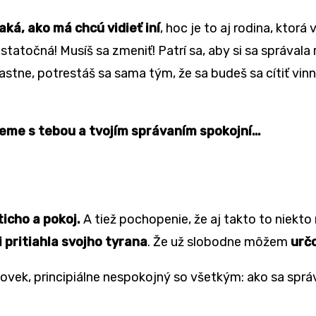
ká, ako má chcú vidieť iní
, hoc je to aj rodina, ktor
statočná! Musíš sa zmeniť! Patrí sa, aby si sa správala
astne, potrestáš sa sama tým, že sa budeš sa cítiť v
deme s tebou a tvojím správaním spokojní…
ticho a pokoj.
A tiež pochopenie, že aj takto to niekt
 pritiahla svojho tyrana
. Že už slobodne môžem
urč
 človek, principiálne nespokojný so všetkým: ako sa sp