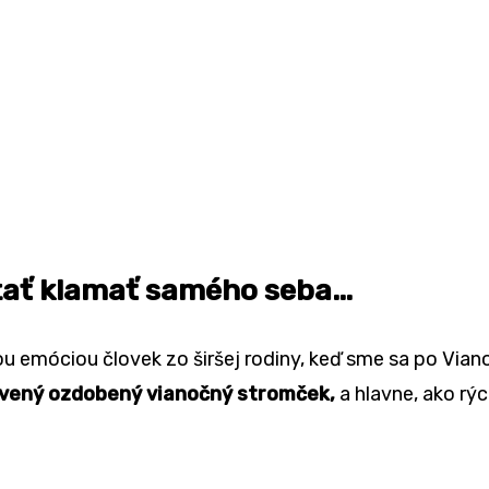
stať klamať samého seba…
u emóciou človek zo širšej rodiny, keď sme sa po Vianoc
avený ozdobený vianočný stromček,
a hlavne, ako rých