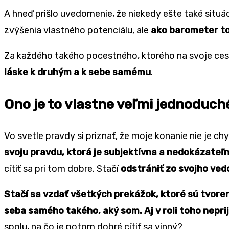
A hneď prišlo uvedomenie, že niekedy ešte také situ
zvýšenia vlastného potenciálu, ale
ako barometer to
Za každého takého pocestného, ktorého na svoje ces
láske k druhým a k sebe samému
.
Ono je to vlastne veľmi jednoduch
Vo svetle pravdy si priznať, že moje konanie nie je ch
svoju pravdu, ktorá je subjektívna a nedokázateľ
cítiť sa pri tom dobre. Stačí
odstrániť zo svojho ved
Stačí sa vzdať všetkých prekážok, ktoré sú tvor
seba samého takého, aký som. Aj v roli toho nepri
spolu, na čo je potom dobré cítiť sa vinný?