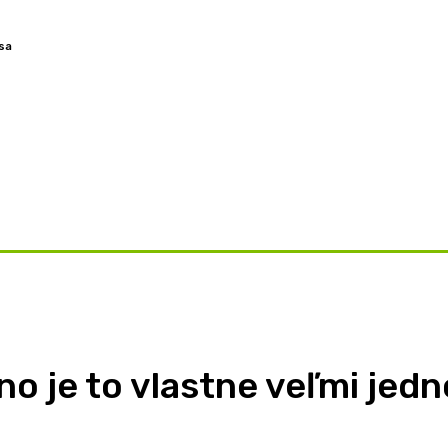
 sa
OVORY
ZAMYSLENIA
TÉMY
BLOG
O NÁS
no je to vlastne veľmi jed