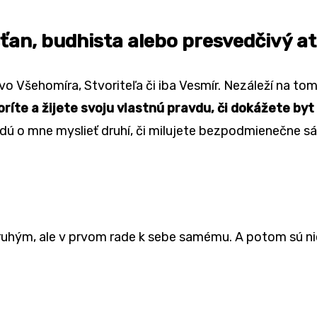
esťan, budhista alebo presvedčivý at
 vo Všehomíra, Stvoriteľa či iba Vesmír. Nezáleží na t
oríte a žijete svoju vlastnú pravdu, či dokážete by
udú o mne myslieť druhí, či milujete bezpodmienečne s
druhým, ale v prvom rade k sebe samému. A potom sú nie