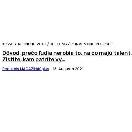
KRÍZA STREDNÉHO VEKU / BEELONG / REINVENTING YOURSELF
Dôvod, prečo ľudia nerobia to, na čo majú talen
Zistite, kam patríte vy…
Redakcia MAGAZIN40plus
-
16. Augusta 2021