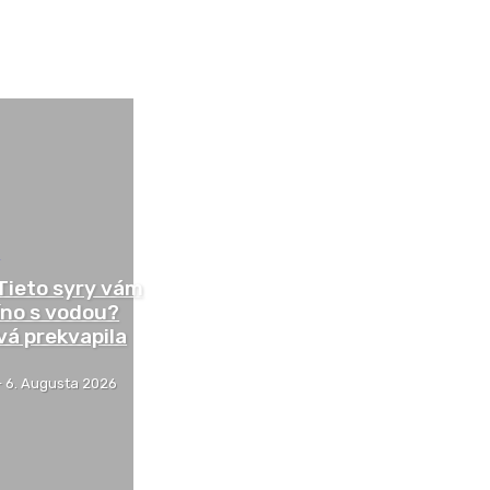
T
 Tieto syry vám
víno s vodou?
á prekvapila
-
6. Augusta 2026