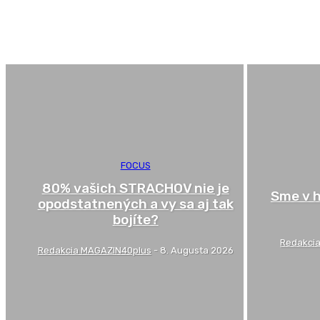
Ako sa pripraviť na pohovor do práce
Aktuality
BLOG
FOCUS
80% vašich STRACHOV nie je
Sme v h
opodstatnených a vy sa aj tak
bojíte?
Redakci
Redakcia MAGAZIN40plus
-
8. Augusta 2026