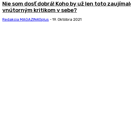
Nie som dosť dobrá! Koho by už len toto zaujímal
vnútorným kritikom v sebe?
Redakcia MAGAZIN40plus
-
19. Októbra 2021