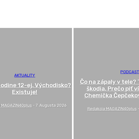
PODCAS
AKTUALITY
Čo na zápaly v tele?
odine 12-ej. Východisko?
škodia. Prečo piť 
Existuje!
Chemička Čepčekov
a MAGAZIN40plus
-
7. Augusta 2026
Redakcia MAGAZIN40plus