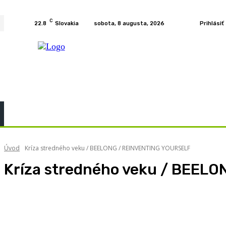
C
22.8
Slovakia
sobota, 8 augusta, 2026
Prihlásiť
Home
KURZY
PODCAST
PRÍBEHY
ROZH
Úvod
Kríza stredného veku / BEELONG / REINVENTING YOURSELF
Kríza stredného veku / BEEL
#POHODOFKA
#VYCHYTAVKY
#životológia