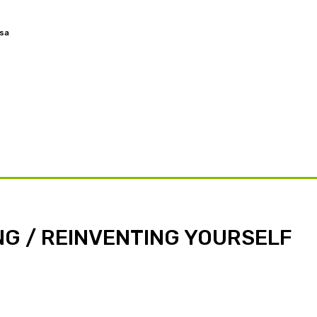
 sa
OVORY
ZAMYSLENIA
TÉMY
BLOG
O NÁS
ONG / REINVENTING YOURSELF