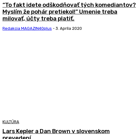
“To fakt idete odškodňovať tých komediantov?
Myslím že pohár pretiekol!” Umenie treba
milovať, účty treba platiť.
Redakcia MAGAZIN40plus
-
3. Apríla 2020
KULTÚRA
Lars Kepler a Dan Brown v slovenskom
prevedení