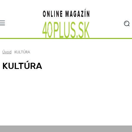
Úvod
KULTÚRA
KULTÚRA
#POHODOFKA
#VYCHYTAVKY
#životológia
Ako sa pripraviť na pohovor do práce
Aktuality
BLOG