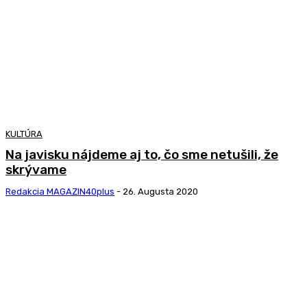
KULTÚRA
Na javisku nájdeme aj to, čo sme netušili, že
skrývame
Redakcia MAGAZIN40plus
-
26. Augusta 2020