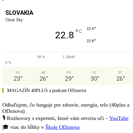
SLOVAKIA
Clear Sky
°
22.9
°
C
22.8
°
22.8
36 %
1.2kmh
0 %
SO
NE
PO
UT
ST
23
°
26
°
29
°
30
°
26
°
MAGAZÍN 40PLUS a podcast ODznova
Odhaľujem, čo funguje pre zdravie, energiu, telo (40plus a
ODznova)
🎙️ Rozhovory s expertmi, ktoré vám otvoria oči –
YouTube
🎓 viac do hĺbky v
Škole ODznova