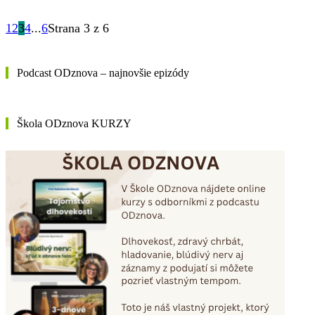
1
2
3
4
...
6
Strana 3 z 6
Podcast ODznova – najnovšie epizódy
Škola ODznova KURZY