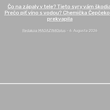
Čo na zápaly v tele? Tieto syry vám škodia
Prečo piť víno s vodou? Chemička Čepček
prekvapila
Redakcia MAGAZIN40plus
-
6. Augusta 2026