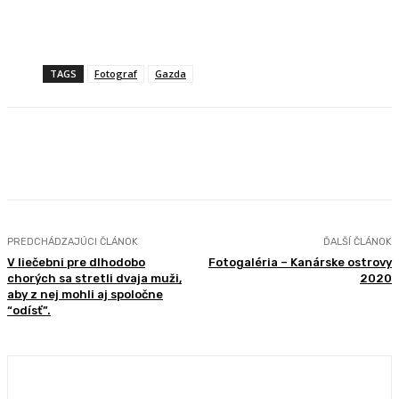
TAGS
Fotograf
Gazda
Facebook
X
Pinterest
WhatsApp
PREDCHÁDZAJÚCI ČLÁNOK
ĎALŠÍ ČLÁNOK
V liečebni pre dlhodobo
Fotogaléria – Kanárske ostrovy
chorých sa stretli dvaja muži,
2020
aby z nej mohli aj spoločne
“odísť”.