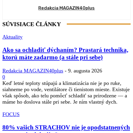
Redakcia MAGAZIN40plus
SÚVISIACE ČLÁNKY
Aktuality
Ako sa ochladiť dýchaním? Prastará technika,
ktorú máte zadarmo (a stále pri sebe)
Redakcia MAGAZIN40plus
-
9. augusta 2026
0
Keď letné teploty stúpajú a klimatizácia nie je po ruke,
siahneme po vode, ventilátore či tienistom mieste. Existuje
však spôsob, ako telu pomôcť schladiť sa prirodzene — a
máme ho doslova stále pri sebe. Je ním vlastný dych.
FOCUS
80% vašich STRACHOV nie je opodstatnených