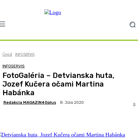
Úvod
INFOSERVIS
INFOSERVIS
FotoGaléria – Detvianska huta,
Jozef Kučera očami Martina
Habánka
Redakcia MAGAZIN40plus
8. Júla 2020
0
Facebook
X
Pinterest
WhatsApp