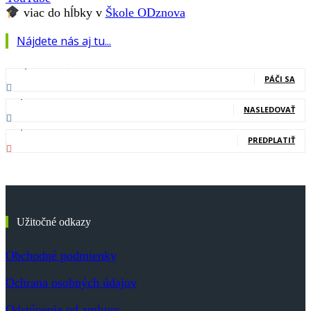
viac do hĺbky v
Škole ODznova
Nájdete nás aj tu...
127,000
Fanúšikovia
PÁČI SA
20,400
Nasledovníci
NASLEDOVAŤ
83,700
Odberatelia
PREDPLATIŤ
Užitočné odkazy
Obchodné podmienky
Ochrana osobných údajov
Odstúpenie od zmluvy