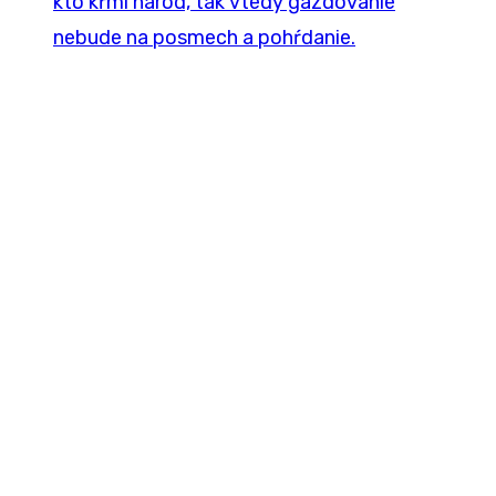
kto kŕmi národ, tak vtedy gazdovanie
nebude na posmech a pohŕdanie.