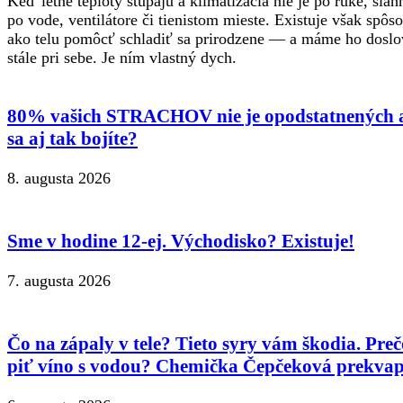
Keď letné teploty stúpajú a klimatizácia nie je po ruke, sia
po vode, ventilátore či tienistom mieste. Existuje však spôso
ako telu pomôcť schladiť sa prirodzene — a máme ho doslo
stále pri sebe. Je ním vlastný dych.
80% vašich STRACHOV nie je opodstatnených 
sa aj tak bojíte?
8. augusta 2026
Sme v hodine 12-ej. Východisko? Existuje!
7. augusta 2026
Čo na zápaly v tele? Tieto syry vám škodia. Preč
piť víno s vodou? Chemička Čepčeková prekvap