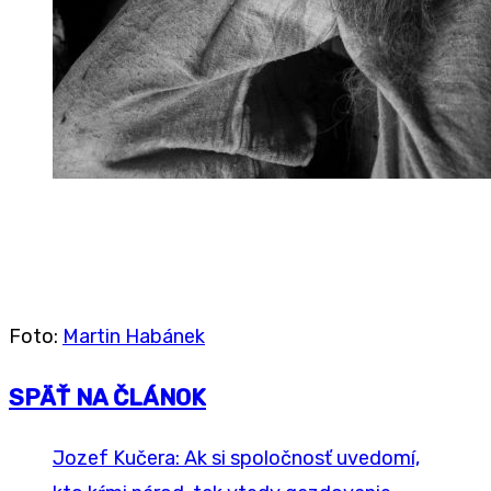
Foto:
Martin Habánek
SPÄŤ NA ČLÁNOK
Jozef Kučera: Ak si spoločnosť uvedomí,