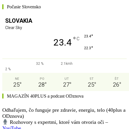
Počasie Slovensko
SLOVAKIA
Clear Sky
°
23.4
°
C
23.4
°
22.3
32 %
2.1kmh
2 %
NE
PO
UT
ST
ŠT
25
°
28
°
27
°
25
°
26
°
MAGAZÍN 40PLUS a podcast ODznova
Odhaľujem, čo funguje pre zdravie, energiu, telo (40plus a
ODznova)
Rozhovory s expertmi, ktoré vám otvoria oči –
YouTube