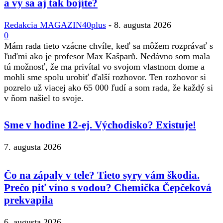
a vy sa aj tak bojíte?
Redakcia MAGAZIN40plus
-
8. augusta 2026
0
Mám rada tieto vzácne chvíle, keď sa môžem rozprávať s
ľuďmi ako je profesor Max Kašparů. Nedávno som mala
tú možnosť, že ma privítal vo svojom vlastnom dome a
mohli sme spolu urobiť ďalší rozhovor. Ten rozhovor si
pozrelo už viacej ako 65 000 ľudí a som rada, že každý si
v ňom našiel to svoje.
Sme v hodine 12-ej. Východisko? Existuje!
7. augusta 2026
Čo na zápaly v tele? Tieto syry vám škodia.
Prečo piť víno s vodou? Chemička Čepčeková
prekvapila
6. augusta 2026