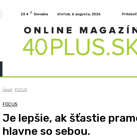
C
23.4
Slovakia
štvrtok, 6 augusta, 2026
Prihlásiť
Home
KURZY
PODCAST
PRÍBEHY
ROZH
Úvod
FOCUS
FOCUS
Je lepšie, ak šťastie pra
hlavne so sebou.