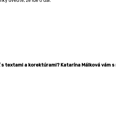
y uveďte, že ide o dar.
ť s textami a korektúrami? Katarína Málková vám s