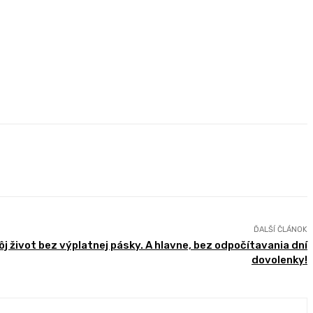
ĎALŠÍ ČLÁNOK
 život bez výplatnej pásky. A hlavne, bez odpočítavania dní
dovolenky!