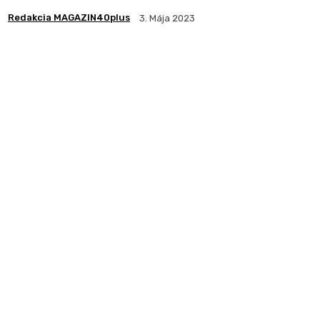
Redakcia MAGAZIN40plus
3. Mája 2023
Zdieľam
Facebook
X
Pintere