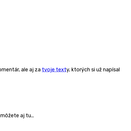
komentár, ale aj za
tvoje text
y, ktorých si už napísal
o môžete aj tu…