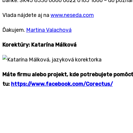
banke: SK45 8330 0000 0022 0165 1060 – do poznámk
Vlada nájdete aj na
www.neseda.com
Ďakujem.
Martina Valachová
Korektúry: Katarína Málková
Máte firmu alebo projekt, kde potrebujete pomôc
tu:
https://www.facebook.com/Corectus/