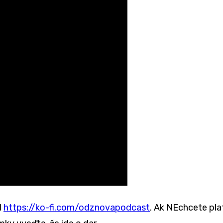
I
https://ko-fi.com/odznovapodcast
. Ak NEchcete plat