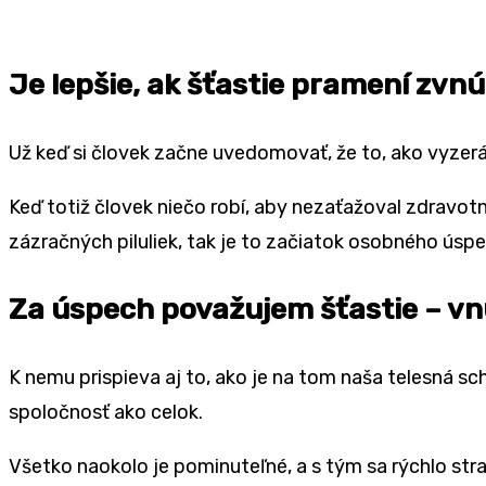
Je lepšie, ak šťastie pramení zvn
Už keď si človek začne uvedomovať, že to, ako vyzerá
Keď totiž človek niečo robí, aby nezaťažoval zdravotn
zázračných piluliek, tak je to začiatok osobného ús
Za úspech považujem šťastie – vn
K nemu prispieva aj to, ako je na tom naša telesná sch
spoločnosť ako celok.
Všetko naokolo je pominuteľné, a s tým sa rýchlo strat