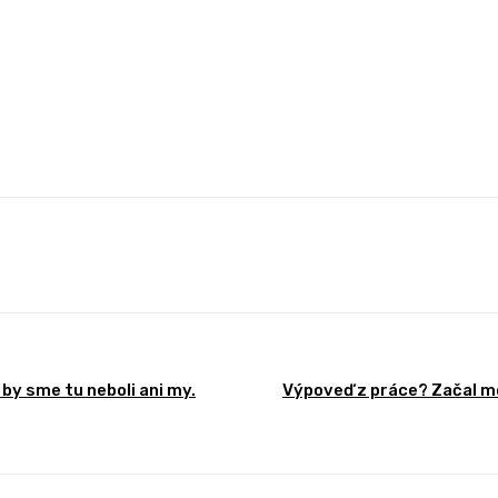
st
WhatsApp
by sme tu neboli ani my.
Výpoveď z práce? Začal môj