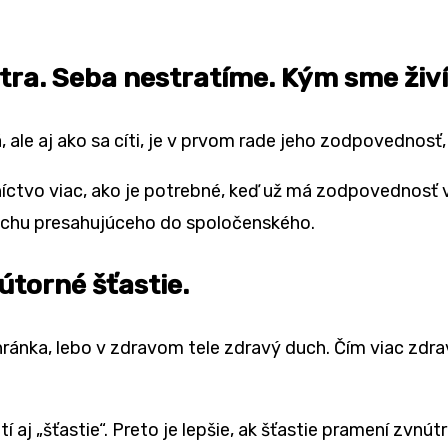
útra. Seba nestratíme. Kým sme živí
, ale aj ako sa cíti, je v prvom rade jeho zodpovedno
íctvo viac, ako je potrebné, keď už má zodpovednosť vo
pechu presahujúceho do spoločenského.
útorné šťastie.
ránka, lebo v zdravom tele zdravý duch. Čím viac zdravi
í aj „šťastie“. Preto je lepšie, ak šťastie pramení zvnú