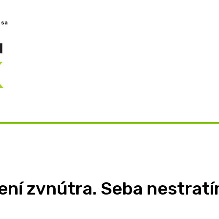
 sa
OVORY
ZAMYSLENIA
TÉMY
BLOG
O NÁS
mení zvnútra. Seba nestrat