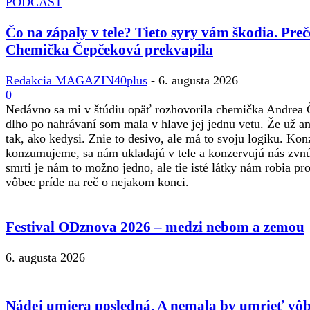
PODCAST
Čo na zápaly v tele? Tieto syry vám škodia. Preč
Chemička Čepčeková prekvapila
Redakcia MAGAZIN40plus
-
6. augusta 2026
0
Nedávno sa mi v štúdiu opäť rozhovorila chemička Andrea Č
dlho po nahrávaní som mala v hlave jej jednu vetu. Že už a
tak, ako kedysi. Znie to desivo, ale má to svoju logiku. Kon
konzumujeme, sa nám ukladajú v tele a konzervujú nás zvnút
smrti je nám to možno jedno, ale tie isté látky nám robia p
vôbec príde na reč o nejakom konci.
Festival ODznova 2026 – medzi nebom a zemou
6. augusta 2026
Nádej umiera posledná. A nemala by umrieť vôb