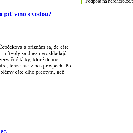
Podpora na herohero.co
o piť víno s vodou?
epčeková a priznám sa, že ešte
ni mŕtvoly sa dnes nerozkladajú
zervačné látky, ktoré denne
ra, lenže nie v náš prospech. Po
roblémy ešte dlho predtým, než
ec.