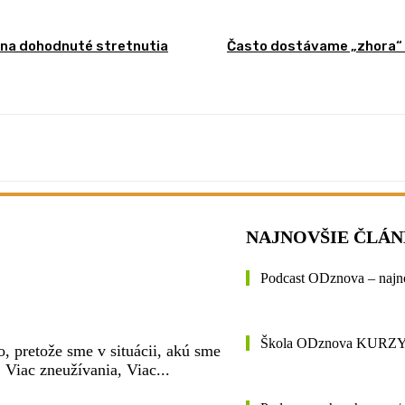
ť na dohodnuté stretnutia
Často dostávame „zhora“ z
NAJNOVŠIE ČLÁ
Podcast ODznova – najn
Škola ODznova KURZ
, pretože sme v situácii, akú sme
, Viac zneužívania, Viac...