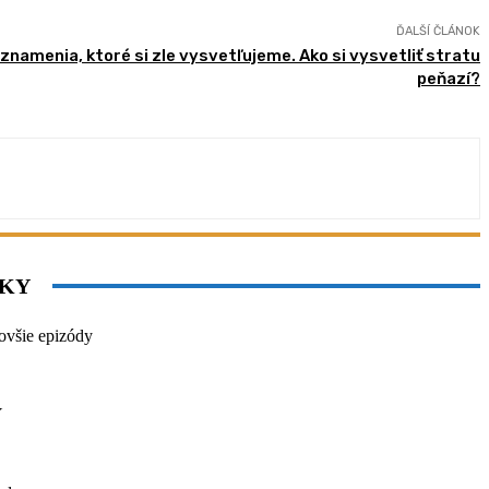
ĎALŠÍ ČLÁNOK
namenia, ktoré si zle vysvetľujeme. Ako si vysvetliť stratu
peňazí?
NKY
ovšie epizódy
Y