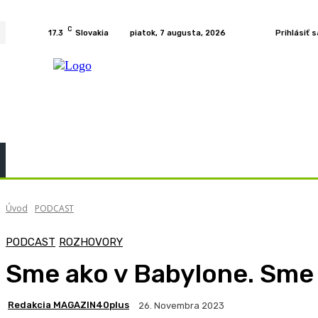
C
17.3
Slovakia
piatok, 7 augusta, 2026
Prihlásiť s
Home
KURZY
PODCAST
PRÍBEHY
ROZH
Úvod
PODCAST
PODCAST
ROZHOVORY
Sme ako v Babylone. Sme t
Redakcia MAGAZIN40plus
26. Novembra 2023