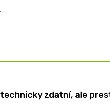
a
OVORY
ZAMYSLENIA
TÉMY
BLOG
O NÁS
echnicky zdatní, ale prest