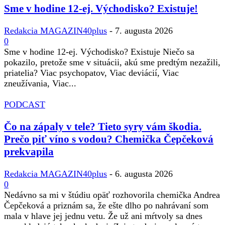
Sme v hodine 12-ej. Východisko? Existuje!
Redakcia MAGAZIN40plus
-
7. augusta 2026
0
Sme v hodine 12-ej. Východisko? Existuje Niečo sa
pokazilo, pretože sme v situácii, akú sme predtým nezažili,
priatelia? Viac psychopatov, Viac deviácií, Viac
zneužívania, Viac...
PODCAST
Čo na zápaly v tele? Tieto syry vám škodia.
Prečo piť víno s vodou? Chemička Čepčeková
prekvapila
Redakcia MAGAZIN40plus
-
6. augusta 2026
0
Nedávno sa mi v štúdiu opäť rozhovorila chemička Andrea
Čepčeková a priznám sa, že ešte dlho po nahrávaní som
mala v hlave jej jednu vetu. Že už ani mŕtvoly sa dnes