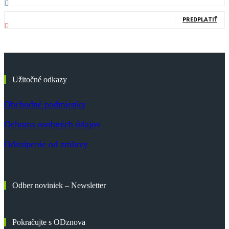
83,700
Odberatelia
PREDPLATIŤ
Užitočné odkazy
Obchodné podmienky
Ochrana osobných údajov
Odstúpenie od zmluvy
Odber noviniek – Newsletter
Pokračujte s ODznova