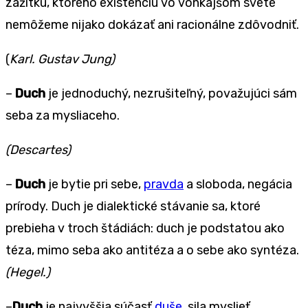
zážitku, ktorého existenciu vo vonkajšom svete
nemôžeme nijako dokázať ani racionálne zdôvodniť.
(
Karl. Gustav Jung)
–
Duch
je jednoduchý, nezrušiteľný, považujúci sám
seba za mysliaceho.
(Descartes)
–
Duch
je bytie pri sebe,
pravda
a sloboda, negácia
prírody. Duch je dialektické stávanie sa, ktoré
prebieha v troch štádiách: duch je podstatou ako
téza, mimo seba ako antitéza a o sebe ako syntéza.
(Hegel.)
–
Duch
je najvyššia súčasť
duše
, sila myslieť.