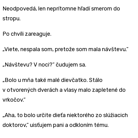
Neodpovedá, len neprítomne hľadí smerom do
stropu.
Po chvíli zareaguje.
„Viete, nespala som, pretože som mala návštevu.“
„Návštevu? V noci?“ čudujem sa.
„Bolo u mňa také malé dievčatko. Stálo
v otvorených dverách a vlasy malo zapletené do
vrkočov.“
„Aha, to bolo určite dieťa niektorého zo slúžiacich
doktorov,“ uisťujem pani a odkloním tému.