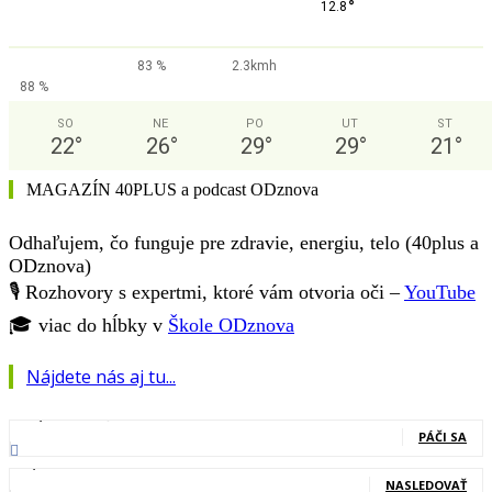
°
12.8
83 %
2.3kmh
88 %
SO
NE
PO
UT
ST
22
°
26
°
29
°
29
°
21
°
MAGAZÍN 40PLUS a podcast ODznova
Odhaľujem, čo funguje pre zdravie, energiu, telo (40plus a
ODznova)
🎙️ Rozhovory s expertmi, ktoré vám otvoria oči –
YouTube
🎓 viac do hĺbky v
Škole ODznova
Nájdete nás aj tu...
127,000
Fanúšikovia
PÁČI SA
20,400
Nasledovníci
NASLEDOVAŤ