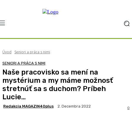
Úvod
Seniori a práca s nimi
SENIORI A PRÁCA S NIMI
Naše pracovisko sa mení na
mystérium a my máme možnosť
stretnúť sa s duchom? Príbeh
Lucie…
Redakcia MAGAZIN40plus
2. Decembra 2022
0
Facebook
X
Pinterest
WhatsApp