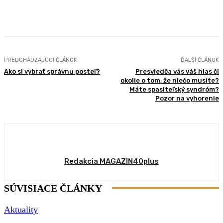
Facebook
X
Pinterest
WhatsApp
PREDCHÁDZAJÚCI ČLÁNOK
ĎALŠÍ ČLÁNOK
Ako si vybrať správnu posteľ?
Presviedča vás váš hlas či
okolie o tom, že niečo musíte?
Máte spasiteľský syndróm?
Pozor na vyhorenie
Redakcia MAGAZIN40plus
SÚVISIACE ČLÁNKY
Aktuality