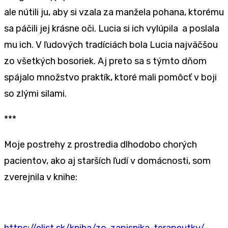
ale nútili ju, aby si vzala za manžela pohana, ktorému
sa páčili jej krásne oči. Lucia si ich vylúpila a poslala
mu ich. V ľudových tradíciách bola Lucia najväčšou
zo všetkých bosoriek. Aj preto sa s týmto dňom
spájalo množstvo praktík, ktoré mali pomôcť v boji
so zlými silami.
***
Moje postrehy z prostredia dlhodobo chorých
pacientov, ako aj starších ľudí v domácnosti, som
zverejnila v knihe:
https://elist.sk/kniha/zo-zapisnika-terapeutky/