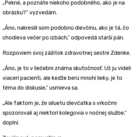
„Pekné, a poznáte niekoho podobného, ako je na
obrázku?“ vyzvedám.
„Áno, nakreslil som podobnú dievčinu, ako je tá, čo
chodieva večer po izbách,“ odpovedá starší pán.
Rozpoviem svoj zážitok zdravotnej sestre Zdenke.
„Áno, je to v liečebni známa skutočnosť. Už ju videli
viacerí pacienti, ale keďže berú mnohí lieky, je to
téma do diskusie,“ usmieva sa.
„Ale faktom je, že siluetu dievčatka s vrkočmi
spozorovali aj niektorí kolegovia v nočnej službe,“
doplní.