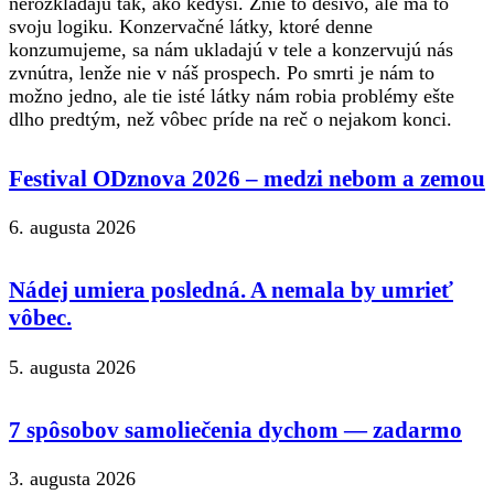
nerozkladajú tak, ako kedysi. Znie to desivo, ale má to
svoju logiku. Konzervačné látky, ktoré denne
konzumujeme, sa nám ukladajú v tele a konzervujú nás
zvnútra, lenže nie v náš prospech. Po smrti je nám to
možno jedno, ale tie isté látky nám robia problémy ešte
dlho predtým, než vôbec príde na reč o nejakom konci.
Festival ODznova 2026 – medzi nebom a zemou
6. augusta 2026
Nádej umiera posledná. A nemala by umrieť
vôbec.
5. augusta 2026
7 spôsobov samoliečenia dychom — zadarmo
3. augusta 2026