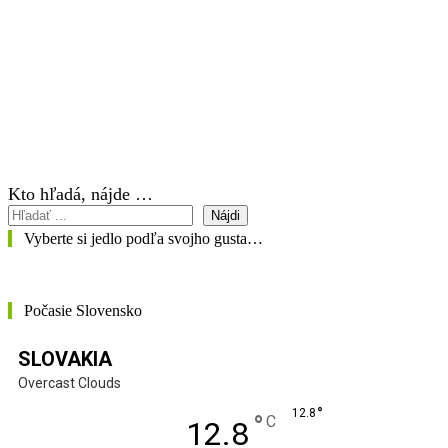
Kto hľadá, nájde …
Nájdi
Vyberte si jedlo podľa svojho gusta…
Počasie Slovensko
SLOVAKIA
Overcast Clouds
°
12.8
°
C
12.8