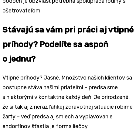
bodoch je obzvlásť potrebná spolupráca rodiny s
ošetrovateľom.
Stávajú sa vám pri práci aj vtipné
príhody? Podelíte sa aspoň
o jednu?
Vtipné príhody? Jasné. Množstvo našich klientov sa
postupne stáva našimi priateľmi – predsa sme
s niektorými v kontaktne každý deň. Je prirodzené,
že si tak aj z neraz ľahkej zdravotnej situácie robíme
žarty – veď predsa aj smiech a vyplavovanie
endorfínov šťastia je forma liečby.