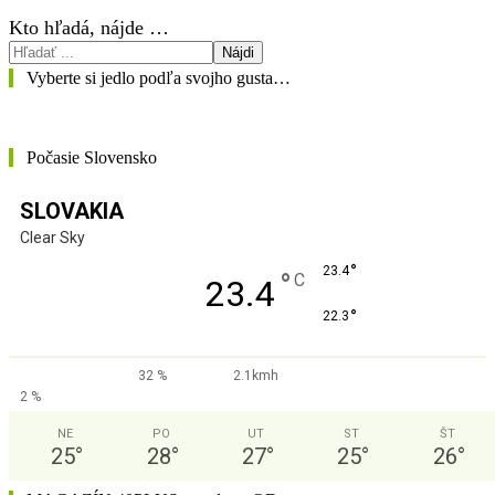
Kto hľadá, nájde …
Nájdi
Vyberte si jedlo podľa svojho gusta…
Počasie Slovensko
SLOVAKIA
Clear Sky
°
23.4
°
C
23.4
°
22.3
32 %
2.1kmh
2 %
NE
PO
UT
ST
ŠT
25
°
28
°
27
°
25
°
26
°