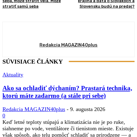
seba, môže stratiť veľa. Môže
krajina a dáta o Slovákoch a
stratiť samú seba
Slovensku budú na predaj?
Redakcia MAGAZIN40plus
SÚVISIACE ČLÁNKY
Aktuality
Ako sa ochladiť dýchaním? Prastará technika,
ktorú máte zadarmo (a stále pri sebe)
Redakcia MAGAZIN40plus
-
9. augusta 2026
0
Keď letné teploty stúpajú a klimatizácia nie je po ruke,
siahneme po vode, ventilátore či tienistom mieste. Existuje
však spôsob, ako telu pomôcť schladiť sa prirodzene — a