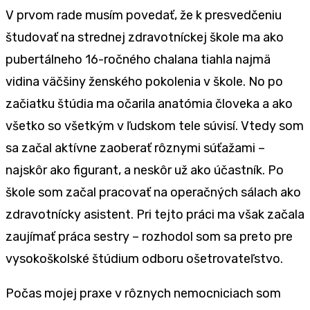
V prvom rade musím povedať, že k presvedčeniu
študovať na strednej zdravotníckej škole ma ako
pubertálneho 16-ročného chalana tiahla najmä
vidina väčšiny ženského pokolenia v škole. No po
začiatku štúdia ma očarila anatómia človeka a ako
všetko so všetkým v ľudskom tele súvisí. Vtedy som
sa začal aktívne zaoberať rôznymi súťažami –
najskôr ako figurant, a neskôr už ako účastník. Po
škole som začal pracovať na operačných sálach ako
zdravotnícky asistent. Pri tejto práci ma však začala
zaujímať práca sestry – rozhodol som sa preto pre
vysokoškolské štúdium odboru ošetrovateľstvo.
Počas mojej praxe v rôznych nemocniciach som