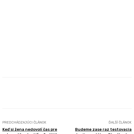
Facebook
X
Pinterest
WhatsApp
PREDCHÁDZAJÚCI ČLÁNOK
ĎALŠÍ ČLÁNOK
Keď si žena nedovolí čas pre
Budeme zase raz testovacia