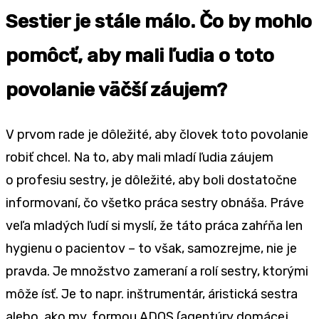
Sestier je stále málo. Čo by mohlo
pomôcť, aby mali ľudia o toto
povolanie väčší záujem?
V prvom rade je dôležité, aby človek toto povolanie
robiť chcel. Na to, aby mali mladí ľudia záujem
o profesiu sestry, je dôležité, aby boli dostatočne
informovaní, čo všetko práca sestry obnáša. Práve
veľa mladých ľudí si myslí, že táto práca zahŕňa len
hygienu o pacientov – to však, samozrejme, nie je
pravda. Je množstvo zameraní a rolí sestry, ktorými
môže ísť. Je to napr. inštrumentár, áristická sestra
alebo, ako my, formou ADOS (agentúry domácej