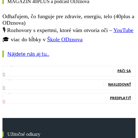
MAGAZÍN 40PLUS a podcast ODznova
Odhaľujem, čo funguje pre zdravie, energiu, telo (40plus a
ODznova)
🎙️ Rozhovory s expertmi, ktoré vám otvoria oči –
YouTube
🎓 viac do hĺbky v
Škole ODznova
Nájdete nás aj tu...
127,000
Fanúšikovia
PÁČI SA
20,400
Nasledovníci
NASLEDOVAŤ
83,700
Odberatelia
PREDPLATIŤ
Užitočné odkazy