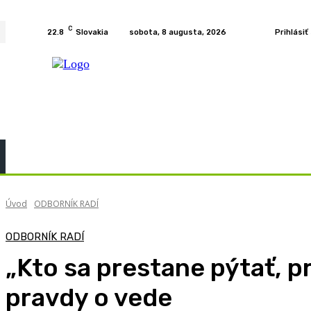
C
22.8
Slovakia
sobota, 8 augusta, 2026
Prihlásiť
Home
KURZY
PODCAST
PRÍBEHY
ROZH
Úvod
ODBORNÍK RADÍ
ODBORNÍK RADÍ
„Kto sa prestane pýtať, 
pravdy o vede