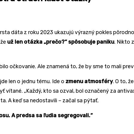
rsta d
áta z roku 2023 ukazujú výrazný pokles pôrodno
 že
už len otázka „preč
o?
“
spôsobuje paniku
. Nikto 
bilo očkovanie. Ale znamená
to,
že by sme to mali preve
de len o jednu t
é
mu. Ide o
zmenu atmosf
é
ry
. O to, ž
byť vítan
é
. „Každý, kto sa ozval, bol označený
za antiva
. A keď sa nedostavili – začal sa pýtať.
osu. A predsa sa ľudia segregovali.
“