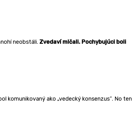
mnohí neobstá
li.
Zvedaví mlčali. Pochybujúci boli
n bol komunikovaný ako „vedecký
konsenzus
“
. No ten