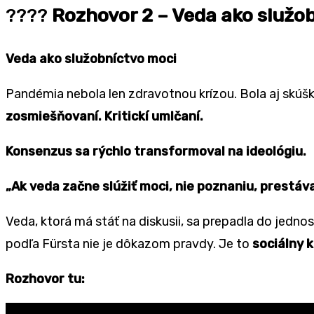
????
Rozhovor 2 – Veda ako služo
Veda ako služobníctvo moci
Pand
é
mia nebola len zdravotnou krízou. Bola aj skú
zosmiešňovaní. Kritickí umlčaní.
Konsenzus sa rýchlo transformoval na ideol
ó
giu.
„Ak veda začne slúžiť moci, nie poznaniu, prestáv
Veda, ktorá má stáť na diskusii, sa prepadla do jedn
pod
ľa Fürsta nie je dôkazom pravdy. Je to
soci
álny 
Rozhovor tu: