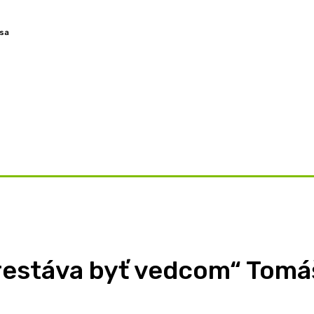
 sa
OVORY
ZAMYSLENIA
TÉMY
BLOG
O NÁS
prestáva byť vedcom“ Tomá