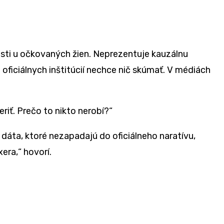
sti u očkovaný
ch
žien. Neprezentuje kauzálnu
z oficiálnych inštitúcií nechce nič skúmať. V m
é
diách
riť. Prečo to nikto nerobí
?
“
e dáta, ktor
é
nezapadajú
do ofici
álneho naratívu,
xera,
“
hovorí.