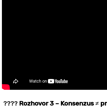
????
Rozhovor 3 –
Konsenzus
≠ p