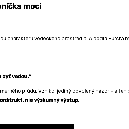
bníčka moci
škou charakteru vedeck
é
ho prostredia. A podľa Fürsta 
a byť vedou.
“
osmern
é
ho prúdu. Vznikol jediný povolený názor – a te
konštrukt, nie výskumný výstup.