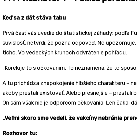
Keď sa z dá
t st
áva tabu
Prvá časť vás uvedie do štatistickej záhady: podľa Fü
súvislosť, netvrdí, že pozná odpoveď. No upozorňuje,
ticho. Vo vedeckých kruhoch odvrátenie pohľadu.
„Koreluje to s očkovaním. To neznamená, ž
e to sp
ôso
A tu prichádza znepokojenie hlbšieho charakteru – nej
akoby prestali existovať. Alebo presnejš
ie
– prestali 
On s
ám však nie je odporcom očkovania. Len čakal dáta
„Veľmi skoro sme vedeli, že vakcíny nebránia pren
Rozhovor tu: