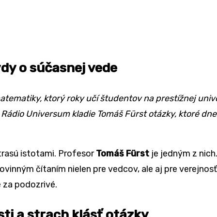
dy o súčasnej vede
matematiky, ktorý roky učí študentov na prestížnej univ
 Rá
dio Universum kladie Tom
áš Fü
rst ot
ázky, ktor
é
dne
trasú istotami. Profesor
Tomáš Fürst
je jedným z nich
ovinným čítaním nielen pre vedcov, ale aj pre verejnosť
e za podozriv
é
.
ti a strach klásť otázky