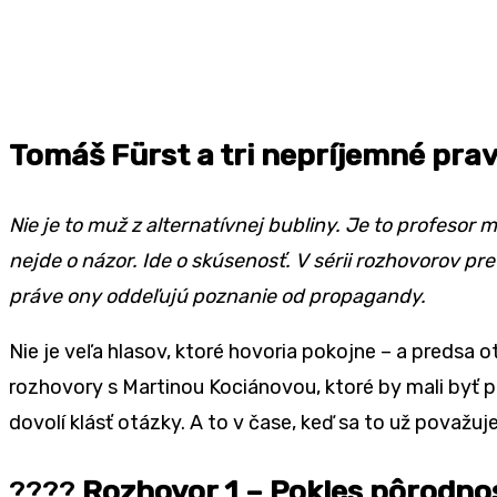
Tomáš Fürst a tri nepríjemn
é
prav
Nie je to muž z alternatívnej bubliny. Je to profesor 
nejde o názor. Ide o skúsenosť. V s
é
rii rozhovorov pre
práve ony oddeľujú poznanie od propagandy.
Nie je veľa hlasov, ktor
é
hovoria pokojne – a predsa o
rozhovory s Martinou Kociánovou, ktor
é
by mali byť p
dovolí klásť otázky. A to v čase, keď sa to už považuj
????
Rozhovor 1 – Pokles pôrodnos