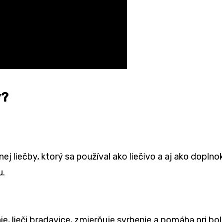
v?
ej liečby, ktorý sa používal ako liečivo a aj ako dopln
u.
ie, lieči bradavice, zmierňuje svrbenie a pomáha pri bol