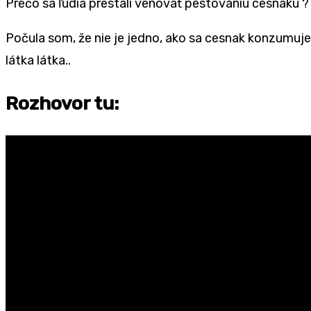
Prečo sa ľudia prestali venovať pestovaniu cesnaku ?
Počula som, že nie je jedno, ako sa cesnak konzumuje. 
látka látka..
Rozhovor tu: