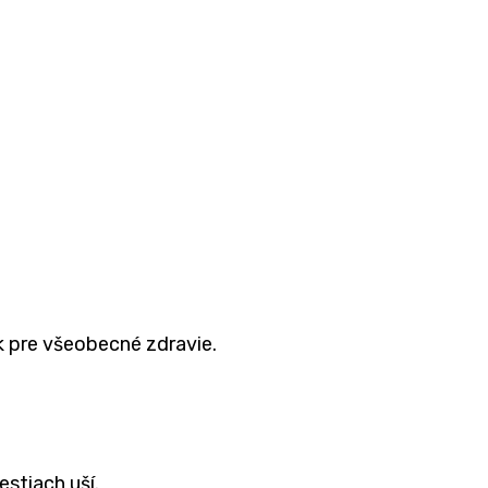
ok pre všeobecné zdravie.
estiach uší.