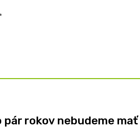
a
OVORY
ZAMYSLENIA
TÉMY
BLOG
O NÁS
 o pár rokov nebudeme mať