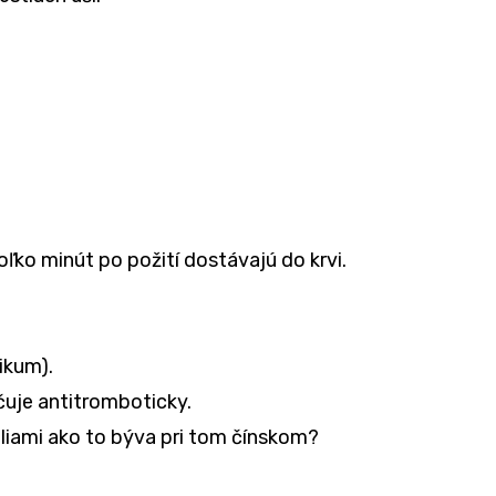
ekoľko minút po požití dostávajú do krvi.
tikum).
čuje antitromboticky.
liami ako to býva pri tom čínskom?