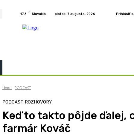
C
17.3
Slovakia
piatok, 7 augusta, 2026
Prihlásiť s
Home
KURZY
PODCAST
PRÍBEHY
ROZH
Úvod
PODCAST
PODCAST
ROZHOVORY
Keď to takto pôjde ďalej,
farmár Kováč