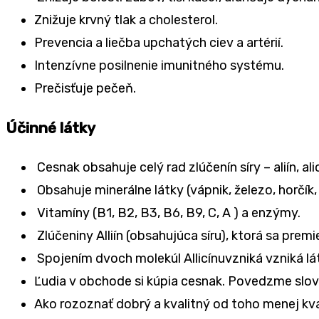
Znižuje krvný tlak a cholesterol.
Prevencia a liečba upchatých ciev a artérií.
Intenzívne posilnenie imunitného systému.
Prečisťuje pečeň.
Účinné látky
Cesnak obsahuje celý rad zlúčenín síry – aliín, ali
Obsahuje minerálne látky (vápnik, železo, horčík, 
Vitamíny (B1, B2, B3, B6, B9, C, A ) a enzýmy.
Zlúčeniny Alliín (obsahujúca síru), ktorá sa premi
Spojením dvoch molekúl Allicínuvzniká vzniká lá
Ľudia v obchode si kúpia cesnak. Povedzme slov
Ako rozoznať dobrý a kvalitný od toho menej kv