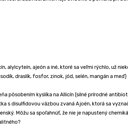
cín, alylcyteín, ajeón a iné, ktoré sa veľmi rýchlo, už ni
sodík, draslík, fosfor, zinok, jód, selén, mangán a meď)
eňa pôsobením kyslíka na Allicín (silné prírodné antibio
tka s disulfidovou väzbou zvaná Ajoén, ktorá sa vyzna
enský. Môžu sa spoľahnúť, že nie je napustený chemiká
alitného?