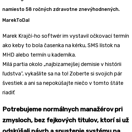
namiesto 58 ročných zdravotne znevýhodnených.
MarekToDal
Marek Krajčí-ho softwér im vystavil očkovací termín
ako keby to bola časenka na kérku, SMS lístok na
MHD alebo termín u kaderníka.
Milá partia okolo „najbizarnejšej demisie v histórii
ľudstva“, vykašlite sa na to! Zoberte si svojich pár
švestiek a ani sa nepokúšajte niečo v tomto štáte
riadiť
Potrebujeme normálnych manažérov pri
zmysloch, bez fejkových titulov, ktorí si už
odskúšali návrh a spustenie systému na