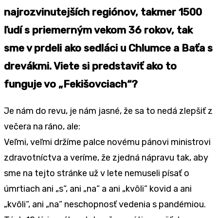
najrozvinutejších regiónov, takmer 1500
ľudí s priemerným vekom 36 rokov, tak
sme v prdeli ako sedláci u Chlumce a Baťa s
drevákmi. Viete si predstaviť ako to
funguje vo „Fekišovciach“?
Je nám do revu, je nám jasné, že sa to nedá zlepšiť z
večera na ráno, ale:
Veľmi, veľmi držíme palce novému pánovi ministrovi
zdravotníctva a veríme, že zjedná nápravu tak, aby
sme na tejto stránke už v lete nemuseli písať o
úmrtiach ani „s“, ani „na“ a ani „kvôli“ kovid a ani
„kvôli“, ani „na“ neschopnosť vedenia s pandémiou.