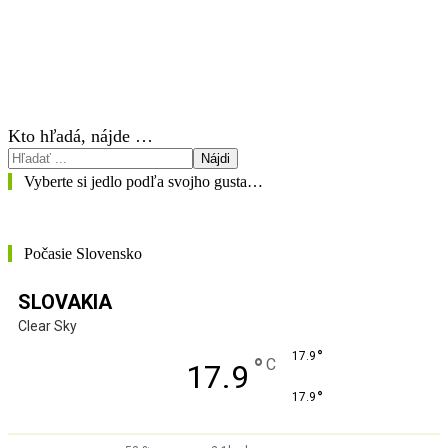
Kto hľadá, nájde …
Nájdi
Vyberte si jedlo podľa svojho gusta…
Počasie Slovensko
SLOVAKIA
Clear Sky
°
17.9
°
C
17.9
°
17.9