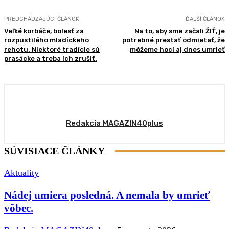
PREDCHÁDZAJÚCI ČLÁNOK
ĎALŠÍ ČLÁNOK
Veľké korbáče, bolesť za
Na to, aby sme začali ŽIŤ, je
rozpustilého mladíckeho
potrebné prestať odmietať, že
rehotu. Niektoré tradície sú
môžeme hoci aj dnes umrieť
prasácke a treba ich zrušiť.
Redakcia MAGAZIN40plus
SÚVISIACE ČLÁNKY
Aktuality
Nádej umiera posledná. A nemala by umrieť
vôbec.