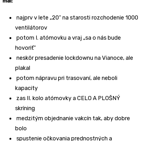
mal:
najprv v lete „20“ na starosti rozchodenie 1000
ventilátorov
potom I. atómovku a vraj „sa o nás bude
hovoriť“
neskôr presadenie lockdownu na Vianoce, ale
plakal
potom nápravu pri trasovaní, ale neboli
kapacity
zas II. kolo atómovky a CELO A PLOŠNÝ
skríning
medzitým objednanie vakcín tak, aby dobre
bolo
spustenie očkovania prednostných a