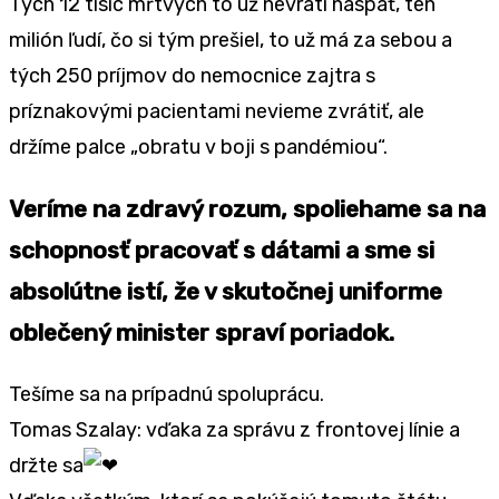
Tých 12 tísic mŕtvych to už nevráti naspäť, ten
milión ľudí, čo si tým prešiel, to už má za sebou a
tých 250 príjmov do nemocnice zajtra s
príznakovými pacientami nevieme zvrátiť, ale
držíme palce „obratu v boji s pandémiou“.
Veríme na zdravý rozum, spoliehame sa na
schopnosť pracovať s dátami a sme si
absolútne istí, že v skutočnej uniforme
oblečený minister spraví poriadok.
Tešíme sa na prípadnú spoluprácu.
Tomas Szalay: vďaka za správu z frontovej línie a
držte sa