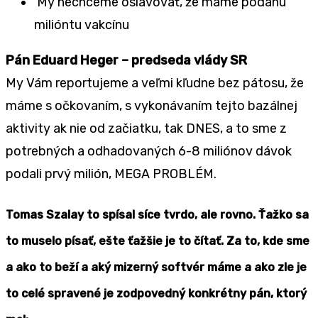
My nechceme oslavovať, že máme podanú
milióntu vakcínu
Pán Eduard Heger – predseda vlády SR
My Vám reportujeme a veľmi kľudne bez pátosu, že
máme s očkovaním, s vykonávaním tejto bazálnej
aktivity ak nie od začiatku, tak DNES, a to sme z
potrebných a odhadovaných 6-8 miliónov dávok
podali prvý milión, MEGA PROBLÉM.
Tomas Szalay to spísal síce tvrdo, ale rovno. Ťažko sa
to muselo písať, ešte ťažšie je to čítať. Za to, kde sme
a ako to beží a aký mizerný softvér máme a ako zle je
to celé spravené je zodpovedný konkrétny pán, ktorý