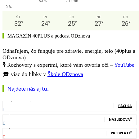
53 %
2.1kmh
0 %
ŠT
PI
SO
NE
PO
32
°
24
°
25
°
27
°
26
°
MAGAZÍN 40PLUS a podcast ODznova
Odhaľujem, čo funguje pre zdravie, energiu, telo (40plus a
ODznova)
🎙️ Rozhovory s expertmi, ktoré vám otvoria oči –
YouTube
🎓 viac do hĺbky v
Škole ODznova
Nájdete nás aj tu...
127,000
Fanúšikovia
PÁČI SA
20,400
Nasledovníci
NASLEDOVAŤ
83,700
Odberatelia
PREDPLATIŤ