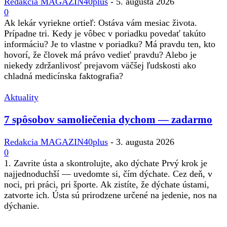
Redakcia MAGAZIN40plus
-
5. augusta 2026
0
Ak lekár vyriekne ortieľ: Ostáva vám mesiac života.
Prípadne tri. Kedy je vôbec v poriadku povedať takúto
informáciu? Je to vlastne v poriadku? Má pravdu ten, kto
hovorí, že človek má právo vedieť pravdu? Alebo je
niekedy zdržanlivosť prejavom väčšej ľudskosti ako
chladná medicínska faktografia?
Aktuality
7 spôsobov samoliečenia dychom — zadarmo
Redakcia MAGAZIN40plus
-
3. augusta 2026
0
1. Zavrite ústa a skontrolujte, ako dýchate Prvý krok je
najjednoduchší — uvedomte si, čím dýchate. Cez deň, v
noci, pri práci, pri športe. Ak zistíte, že dýchate ústami,
zatvorte ich. Ústa sú prirodzene určené na jedenie, nos na
dýchanie.