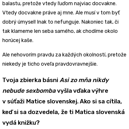
balastu, pretože vtedy ľuďom najviac docvakne.
Vtedy docvakne práve aj mne. Ale musí v tom byť
dobrý úmysel! Inak to nefunguje. Nakoniec tak, či
tak klameme len seba samého, ak chodíme okolo
horúcej kaše.
Ale nehovorím pravdu za každých okolností, pretože
niekedy je ticho oveľa pravdovravnejšie.
Tvoja zbierka básni
Asi zo mňa nikdy
nebude sexbomba
vyšla vďaka výhre
v súťaži Matice slovenskej. Ako si sa cítila,
keď si sa dozvedela, že ti Matica slovenská
vydá knižku?