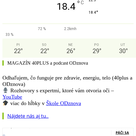
°
22.3
°
C
18.4
°
18.4
72 %
2.2kmh
33 %
PI
SO
NE
PO
UT
22
°
22
°
26
°
29
°
30
°
MAGAZÍN 40PLUS a podcast ODznova
Odhaľujem, čo funguje pre zdravie, energiu, telo (40plus a
ODznova)
Rozhovory s expertmi, ktoré vám otvoria oči –
YouTube
viac do hĺbky v
Škole ODznova
Nájdete nás aj tu...
127,000
Fanúšikovia
PÁČI SA