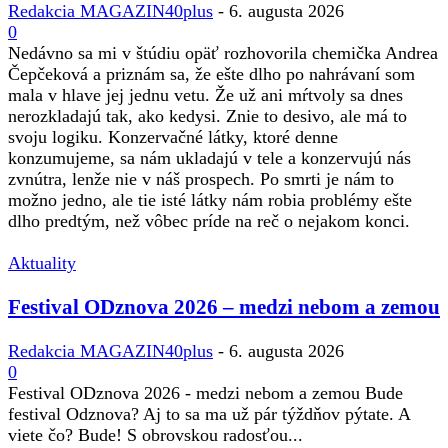
Redakcia MAGAZIN40plus
-
6. augusta 2026
0
Nedávno sa mi v štúdiu opäť rozhovorila chemička Andrea
Čepčeková a priznám sa, že ešte dlho po nahrávaní som
mala v hlave jej jednu vetu. Že už ani mŕtvoly sa dnes
nerozkladajú tak, ako kedysi. Znie to desivo, ale má to
svoju logiku. Konzervačné látky, ktoré denne
konzumujeme, sa nám ukladajú v tele a konzervujú nás
zvnútra, lenže nie v náš prospech. Po smrti je nám to
možno jedno, ale tie isté látky nám robia problémy ešte
dlho predtým, než vôbec príde na reč o nejakom konci.
Aktuality
Festival ODznova 2026 – medzi nebom a zemou
Redakcia MAGAZIN40plus
-
6. augusta 2026
0
Festival ODznova 2026 - medzi nebom a zemou Bude
festival Odznova? Aj to sa ma už pár týždňov pýtate. A
viete čo? Bude! S obrovskou radosťou...