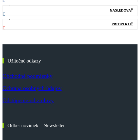
20,400
Nasledovníci
NASLEDOVAŤ
83,700
Odberatelia
PREDPLATIŤ
Užitočné odkazy
Obchodné podmienky
Ochrana osobných údajov
Odstúpenie od zmluvy
Odber noviniek – Newsletter