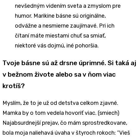
nevšedným videním sveta a zmyslom pre
humor. Marikine básne sú originálne,
odvážne a nesmierne zaujímavé. Pri ich
čítaní máte miestami chuť sa smiať,
niektoré vás dojmú, iné pohoršia.
Tvoje básne sú až drsne úprimné. Si taká aj
v bežnom živote alebo sa v ňom viac
krotíš?
Myslím, že to je už od detstva celkom zjavné.
Mamka by o tom vedela hovoriť viac. (smiech)
Najabsurdnejší prejav, čo mám sprostredkovane,
bola moja naliehavá úvaha v štyroch rokoch: “Vieš