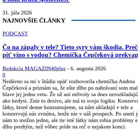
31. júla 2026
NAJNOVŠIE ČLÁNKY
PODCAST
Čo na zápaly v tele? Tieto syry vám škodia. Preč
piť víno s vodou? Chemička Čepčeková prekvap
Redakcia MAGAZIN40plus
-
6. augusta 2026
0
Nedávno sa mi v štúdiu opäť rozhovorila chemička Andrea
Čepčeková a priznám sa, že ešte dlho po nahrávaní som mal
hlave jej jednu vetu. Že už ani mŕtvoly sa dnes nerozkladajú
ako kedysi. Znie to desivo, ale má to svoju logiku. Konzerv
látky, ktoré denne konzumujeme, sa nám ukladajú v tele a
konzervujú nás zvnútra, lenže nie v náš prospech. Po smrti j
nám to možno jedno, ale tie isté látky nám robia problémy e
dlho predtým, než vôbec príde na reč o nejakom konci.