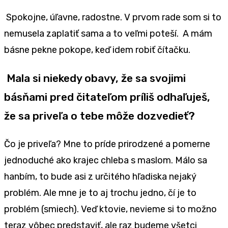
Spokojne, úľavne, radostne. V prvom rade som si to
nemusela zaplatiť sama a to veľmi poteší. A mám
básne pekne pokope, keď idem robiť čítačku.
Mala si niekedy obavy, že sa svojimi
básňami pred čitateľom príliš odhaľuješ,
že sa priveľa o tebe môže dozvedieť?
Čo je priveľa? Mne to príde prirodzené a pomerne
jednoduché ako krajec chleba s maslom. Málo sa
hanbím, to bude asi z určitého hľadiska nejaký
problém. Ale mne je to aj trochu jedno, čí je to
problém (smiech). Veď ktovie, nevieme si to možno
teraz vôbec predstaviť, ale raz budeme všetci