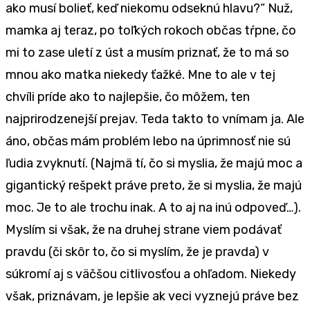
ako musí bolieť, keď niekomu odseknú hlavu?“ Nuž,
mamka aj teraz, po toľkých rokoch občas tŕpne, čo
mi to zase uletí z úst a musím priznať, že to má so
mnou ako matka niekedy ťažké. Mne to ale v tej
chvíli príde ako to najlepšie, čo môžem, ten
najprirodzenejší prejav. Teda takto to vnímam ja. Ale
áno, občas mám problém lebo na úprimnosť nie sú
ľudia zvyknutí. (Najmä tí, čo si myslia, že majú moc a
gigantický rešpekt práve preto, že si myslia, že majú
moc. Je to ale trochu inak. A to aj na inú odpoveď…).
Myslím si však, že na druhej strane viem podávať
pravdu (či skôr to, čo si myslím, že je pravda) v
súkromí aj s väčšou citlivosťou a ohľadom. Niekedy
však, priznávam, je lepšie ak veci vyznejú práve bez