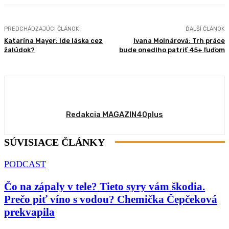
PREDCHÁDZAJÚCI ČLÁNOK
ĎALŠÍ ČLÁNOK
Katarína Mayer: Ide láska cez
Ivana Molnárová: Trh práce
žalúdok?
bude onedlho patriť 45+ ľuďom
Redakcia MAGAZIN40plus
SÚVISIACE ČLÁNKY
PODCAST
Čo na zápaly v tele? Tieto syry vám škodia.
Prečo piť víno s vodou? Chemička Čepčeková
prekvapila