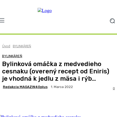
Úvod
BYLINKÁREŇ
BYLINKÁREŇ
Bylinková omáčka z medvedieho
cesnaku (overený recept od Eniris)
je vhodná k jedlu z mäsa i rýb…
Redakcia MAGAZIN40plus
1. Marca 2022
0
Facebook
X
Pinterest
WhatsApp