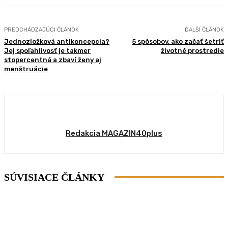
PREDCHÁDZAJÚCI ČLÁNOK
ĎALŠÍ ČLÁNOK
Jednozložková antikoncepcia?
5 spôsobov, ako začať šetriť
Jej spoľahlivosť je takmer
životné prostredie
stopercentná a zbaví ženy aj
menštruácie
Redakcia MAGAZIN40plus
SÚVISIACE ČLÁNKY