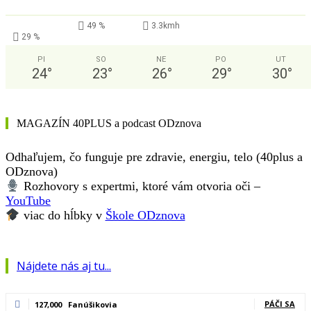
49 %
3.3kmh
29 %
PI
SO
NE
PO
UT
24
°
23
°
26
°
29
°
30
°
MAGAZÍN 40PLUS a podcast ODznova
Odhaľujem, čo funguje pre zdravie, energiu, telo (40plus a
ODznova)
Rozhovory s expertmi, ktoré vám otvoria oči –
YouTube
viac do hĺbky v
Škole ODznova
Nájdete nás aj tu...
PÁČI SA
127,000
Fanúšikovia