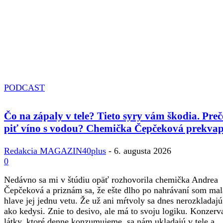
PODCAST
Čo na zápaly v tele? Tieto syry vám škodia. Preč
piť víno s vodou? Chemička Čepčeková prekvap
Redakcia MAGAZIN40plus
-
6. augusta 2026
0
Nedávno sa mi v štúdiu opäť rozhovorila chemička Andrea
Čepčeková a priznám sa, že ešte dlho po nahrávaní som mal
hlave jej jednu vetu. Že už ani mŕtvoly sa dnes nerozkladajú
ako kedysi. Znie to desivo, ale má to svoju logiku. Konzerv
látky, ktoré denne konzumujeme, sa nám ukladajú v tele a