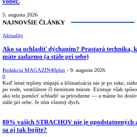
vôbec.
5. augusta 2026
NAJNOVŠIE ČLÁNKY
Aktuality
Ako sa ochladiť dýchaním? Prastará technika, 
máte zadarmo (a stále pri sebe)
Redakcia MAGAZIN40plus
-
9. augusta 2026
0
Keď letné teploty stúpajú a klimatizácia nie je po ruke, sia
po vode, ventilátore či tienistom mieste. Existuje však spôso
ako telu pomôcť schladiť sa prirodzene — a máme ho doslo
stále pri sebe. Je ním vlastný dych.
80% vašich STRACHOV nie je opodstatnených 
sa aj tak bojíte?