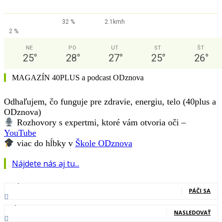
32 %
2.1kmh
2 %
NE
PO
UT
ST
ŠT
25
°
28
°
27
°
25
°
26
°
MAGAZÍN 40PLUS a podcast ODznova
Odhaľujem, čo funguje pre zdravie, energiu, telo (40plus a
ODznova)
Rozhovory s expertmi, ktoré vám otvoria oči –
YouTube
viac do hĺbky v
Škole ODznova
Nájdete nás aj tu...
127,000
Fanúšikovia
PÁČI SA
20,400
Nasledovníci
NASLEDOVAŤ