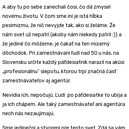
A aby tu po sebe zanechali čosi, čo dá zmysel
novému životu. V čom sme iní je istá hĺbka
pesimizmu, že nič nevyjde tak, ako si želáme. Že
nám svet už nepatrí (akoby nám niekedy patril :)) a
že jediné čo môžeme, je čakať na ten mizerný
dôchodok. Pri zamestnávaní ľudí nad 50 u nás, na
Slovensku určite každý päťdesiatnik narazil na akúsi
„profesionálnu“ slepotu, ktorou trpí značná časť
zamestnávateľov aj agentúr.
Nevidia ich, nepočujú. Ľudí po päťdesiatke to ubíja a
ja ich chápem. Ale taký zamestnávateľ ani agentúra
nech nás nezaujímajú.
Sme jedineční a stvorení pre tento svet. Zdá sa vám