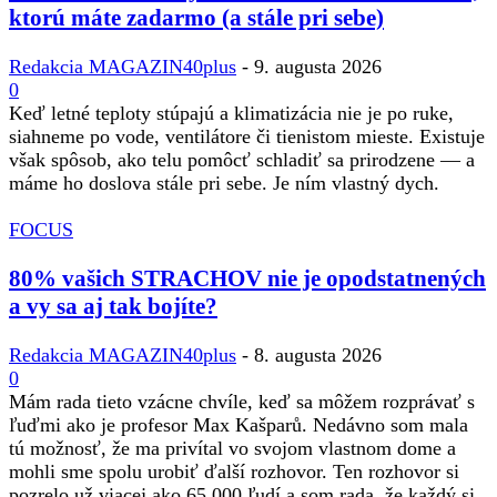
ktorú máte zadarmo (a stále pri sebe)
Redakcia MAGAZIN40plus
-
9. augusta 2026
0
Keď letné teploty stúpajú a klimatizácia nie je po ruke,
siahneme po vode, ventilátore či tienistom mieste. Existuje
však spôsob, ako telu pomôcť schladiť sa prirodzene — a
máme ho doslova stále pri sebe. Je ním vlastný dych.
FOCUS
80% vašich STRACHOV nie je opodstatnených
a vy sa aj tak bojíte?
Redakcia MAGAZIN40plus
-
8. augusta 2026
0
Mám rada tieto vzácne chvíle, keď sa môžem rozprávať s
ľuďmi ako je profesor Max Kašparů. Nedávno som mala
tú možnosť, že ma privítal vo svojom vlastnom dome a
mohli sme spolu urobiť ďalší rozhovor. Ten rozhovor si
pozrelo už viacej ako 65 000 ľudí a som rada, že každý si