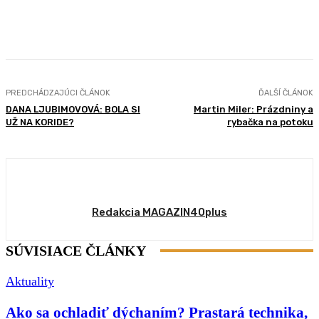
Facebook
X
Pinterest
WhatsApp
PREDCHÁDZAJÚCI ČLÁNOK
ĎALŠÍ ČLÁNOK
DANA LJUBIMOVOVÁ: BOLA SI
Martin Miler: Prázdniny a
UŽ NA KORIDE?
rybačka na potoku
Redakcia MAGAZIN40plus
SÚVISIACE ČLÁNKY
Aktuality
Ako sa ochladiť dýchaním? Prastará technika,