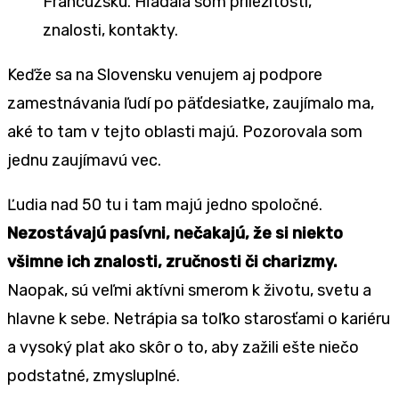
Francúzsku. Hľadala som príležitosti,
znalosti, kontakty.
Keďže sa na Slovensku venujem aj podpore
zamestnávania ľudí po päťdesiatke, zaujímalo ma,
aké to tam v tejto oblasti majú. Pozorovala som
jednu zaujímavú vec.
Ľudia nad 50 tu i tam majú jedno spoločné.
Nezostávajú pasívni, nečakajú, že si niekto
všimne ich znalosti, zručnosti či charizmy.
Naopak, sú veľmi aktívni smerom k životu, svetu a
hlavne k sebe. Netrápia sa toľko starosťami o kariéru
a vysoký plat ako skôr o to, aby zažili ešte niečo
podstatné, zmysluplné.