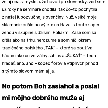
že aj ona si myslela, že hovorí po slovensky, veď sem
už roky na semináre chodila, tak čo-to pochytila
z našej ľubozvučnej slovenčiny. Nuž, veľké moje
sklamanie prišlo po výlete na Havaj s touto super
ženou v skupine s ďalšími Poliakmi. Zase som sa
cítila ako na trhu, nerozumela som nič, okrem
tradičného poľského „TAK“ – ktoré sa používa
hádam ako univerzálny súhlas a „ŠUKAŤ“ – teda
hľadať, áno, áno – kopec fórov a vtipných príhod
s týmto slovom mám aj ja.
No potom Boh zasiahol a poslal
mi môjho dobrého muža aj