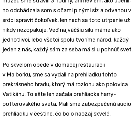
múzeu sme strávili 3 hodiny, ani neviem, ako ubehli,
no odchádzala som s očami plnými sĺz a odvahou v
srdci spraviť čokoľvek, len nech sa toto utrpenie už
nikdy nezopakuje. Veď najväčšiu silu máme ako
jednotlivci, lebo všetci spolu tvoríme národ, každý
jeden z nás, každý sám za seba má silu pohnúť svet.
Po skvelom obede v domácej reštaurácii
v Malborku, sme sa vydali na prehliadku tohto
prekrásneho hradu, ktorý má rozlohu ako polovica
Vatikánu. To ešte len začala prehliadka harry-
potterovského sveta. Mali sme zabezpečenú audio
prehliadku v češtine, čo bolo naozaj skvelé.