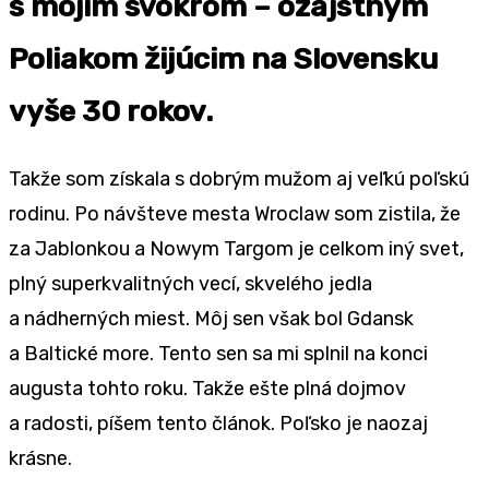
s mojím svokrom – ozajstným
Poliakom žijúcim na Slovensku
vyše 30 rokov.
Takže som získala s dobrým mužom aj veľkú poľskú
rodinu. Po návšteve mesta Wroclaw som zistila, že
za Jablonkou a Nowym Targom je celkom iný svet,
plný superkvalitných vecí, skvelého jedla
a nádherných miest. Môj sen však bol Gdansk
a Baltické more. Tento sen sa mi splnil na konci
augusta tohto roku. Takže ešte plná dojmov
a radosti, píšem tento článok. Poľsko je naozaj
krásne.