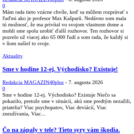
0
Mám rada tieto vzácne chvíle, keď sa môžem rozprávať s
ľuďmi ako je profesor Max Kašparů. Nedávno som mala
tú možnosť, že ma privítal vo svojom vlastnom dome a
mohli sme spolu urobiť ďalší rozhovor. Ten rozhovor si
pozrelo už viacej ako 65 000 ľudí a som rada, že každý si
v ňom našiel to svoje.
Aktuality
Sme v hodine 12-ej. Východisko? Existuje!
Redakcia MAGAZIN40plus
-
7. augusta 2026
0
Sme v hodine 12-ej. Východisko? Existuje Niečo sa
pokazilo, pretože sme v situácii, akú sme predtým nezažili,
priatelia? Viac psychopatov, Viac deviácií, Viac
zneužívania, Viac...
Čo na zápaly v tele? Tieto syry vám škodia.