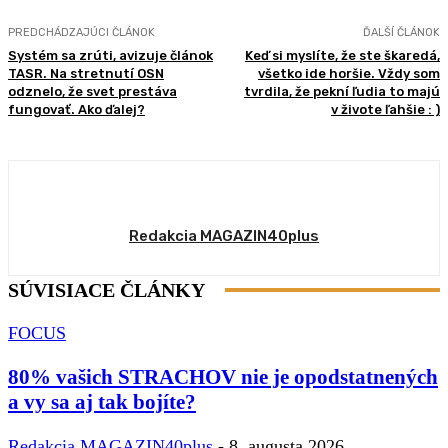
PREDCHÁDZAJÚCI ČLÁNOK
ĎALŠÍ ČLÁNOK
Systém sa zrúti, avizuje článok
Keď si myslíte, že ste škaredá,
TASR. Na stretnutí OSN
všetko ide horšie. Vždy som
odznelo, že svet prestáva
tvrdila, že pekní ľudia to majú
fungovať. Ako ďalej?
v živote ľahšie : )
Redakcia MAGAZIN40plus
SÚVISIACE ČLÁNKY
FOCUS
80% vašich STRACHOV nie je opodstatnených
a vy sa aj tak bojíte?
Redakcia MAGAZIN40plus
-
8. augusta 2026