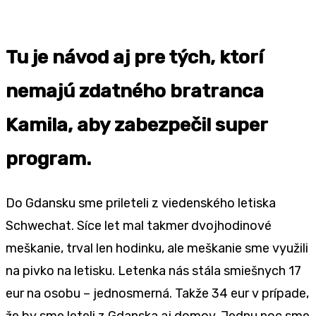
Tu je návod aj pre tých, ktorí
nemajú zdatného bratranca
Kamila, aby zabezpečil super
program.
Do Gdansku sme prileteli z viedenského letiska
Schwechat. Síce let mal takmer dvojhodinové
meškanie, trval len hodinku, ale meškanie sme využili
na pivko na letisku. Letenka nás stála smiešnych 17
eur na osobu – jednosmerná. Takže 34 eur v prípade,
že by sme leteli z Gdanska aj domov. Jednu noc sme