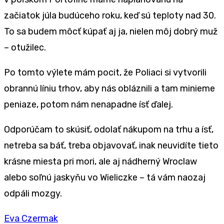
začiatok júla budúceho roku, keď sú teploty nad 30.
To sa budem môcť kúpať aj ja, nielen môj dobrý muž
– otužilec.
Po tomto výlete mám pocit, že Poliaci si vytvorili
obrannú líniu trhov, aby nás obláznili a tam minieme
peniaze, potom nám nenapadne ísť ďalej.
Odporúčam to skúsiť, odolať nákupom na trhu a ísť,
netreba sa báť, treba objavovať, inak neuvidíte tieto
krásne miesta pri mori, ale aj nádherný Wroclaw
alebo soľnú jaskyňu vo Wieliczke – tá vám naozaj
odpáli mozgy.
Eva Czermak