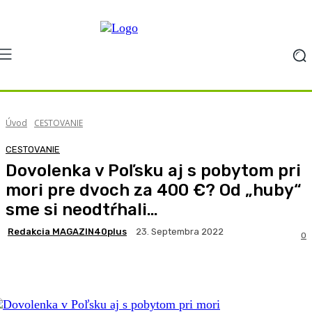
Úvod
CESTOVANIE
CESTOVANIE
Dovolenka v Poľsku aj s pobytom pri
mori pre dvoch za 400 €? Od „huby“
sme si neodtŕhali…
Redakcia MAGAZIN40plus
23. Septembra 2022
0
Facebook
X
Pinterest
WhatsApp