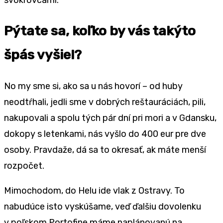
Pýtate sa, koľko by vás takýto
špás vyšiel?
No my sme si, ako sa u nás hovorí – od huby
neodtŕhali, jedli sme v dobrých reštauráciách, pili,
nakupovali a spolu tých pár dní pri mori a v Gdansku,
dokopy s letenkami, nás vyšlo do 400 eur pre dve
osoby. Pravdaže, dá sa to okresať, ak máte menší
rozpočet.
Mimochodom, do Helu ide vlak z Ostravy. To
nabudúce isto vyskúšame, veď ďalšiu dovolenku
v poľskom Portofine máme naplánovanú na