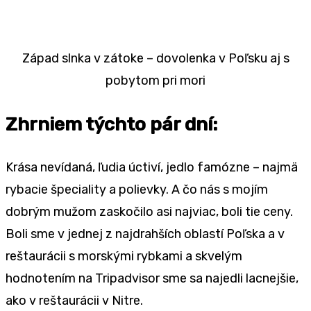
Západ slnka v zátoke – dovolenka v Poľsku aj s
pobytom pri mori
Zhrniem týchto pár dní:
Krása nevídaná, ľudia úctiví, jedlo famózne – najmä
rybacie špeciality a polievky. A čo nás s mojím
dobrým mužom zaskočilo asi najviac, boli tie ceny.
Boli sme v jednej z najdrahších oblastí Poľska a v
reštaurácii s morskými rybkami a skvelým
hodnotením na Tripadvisor sme sa najedli lacnejšie,
ako v reštaurácii v Nitre.