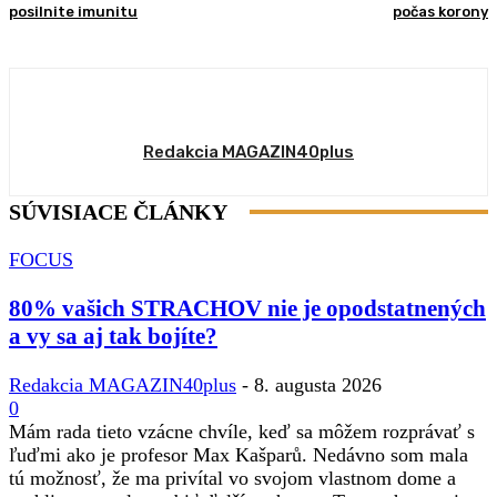
posilnite imunitu
počas korony
Redakcia MAGAZIN40plus
SÚVISIACE ČLÁNKY
FOCUS
80% vašich STRACHOV nie je opodstatnených
a vy sa aj tak bojíte?
Redakcia MAGAZIN40plus
-
8. augusta 2026
0
Mám rada tieto vzácne chvíle, keď sa môžem rozprávať s
ľuďmi ako je profesor Max Kašparů. Nedávno som mala
tú možnosť, že ma privítal vo svojom vlastnom dome a