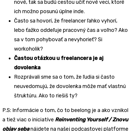
nové, tak sa budú cestou učiť nové veci, ktoré
ich možno posunú úplne inde.
Často sa hovorí, že freelancer ľahko vyhorí,
lebo ťažko oddeľuje pracovný čas a voľno? Ako
sa v tom pohybovať a nevyhorieť? Si
workoholik?
Častou otázkou u freelancera je aj
dovolenka
Rozprávali sme sa o tom, že ľudia si často
neuvedomujú, že dovolenka môže mať vlastnú
štruktúru. Ako to riešiš ty?
P.S: Informácie o tom, čo to beelong je a ako vznikol
a tiež viac o iniciatíve
Reinventing Yourself / Znovu
objav seba
nájdete na našej podcastovej platforme