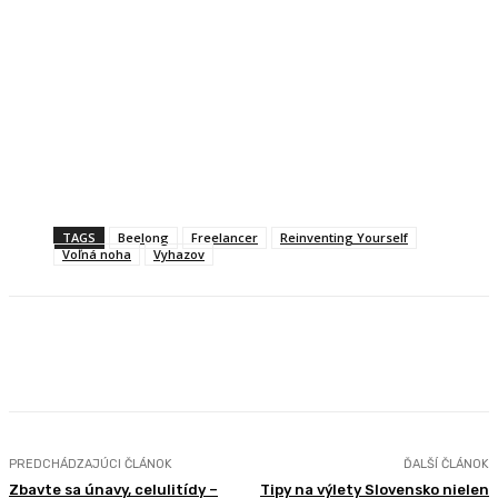
TAGS
Beelong
Freelancer
Reinventing Yourself
Voľná noha
Vyhazov
Facebook
X
Pinterest
WhatsApp
PREDCHÁDZAJÚCI ČLÁNOK
ĎALŠÍ ČLÁNOK
Zbavte sa únavy, celulitídy –
Tipy na výlety Slovensko nielen