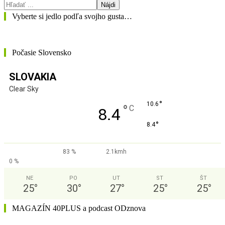
Nájdi
Vyberte si jedlo podľa svojho gusta…
Počasie Slovensko
SLOVAKIA
Clear Sky
°
10.6
°
C
8.4
°
8.4
83 %
2.1kmh
0 %
NE
PO
UT
ST
ŠT
25
°
30
°
27
°
25
°
25
°
MAGAZÍN 40PLUS a podcast ODznova