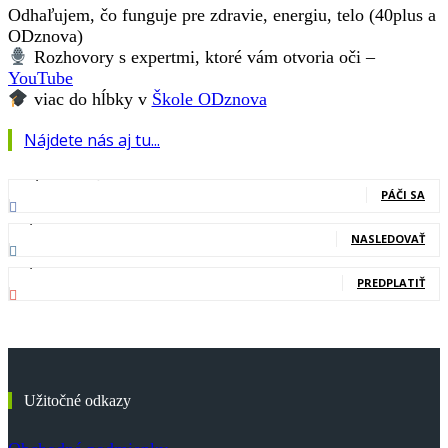
Odhaľujem, čo funguje pre zdravie, energiu, telo (40plus a
ODznova)
Rozhovory s expertmi, ktoré vám otvoria oči –
YouTube
viac do hĺbky v
Škole ODznova
Nájdete nás aj tu...
127,000
Fanúšikovia
PÁČI SA
20,400
Nasledovníci
NASLEDOVAŤ
83,700
Odberatelia
PREDPLATIŤ
Užitočné odkazy