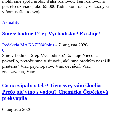
mohli sme spolu urobiť ďalší rozhovor. Ten rozhovor si
pozrelo už viacej ako 65 000 ľudí a som rada, že každý si
v ňom našiel to svoje.
Aktuality
Sme v hodine 12-ej. Východisko? Existuje!
Redakcia MAGAZIN40plus
-
7. augusta 2026
0
Sme v hodine 12-ej. Východisko? Existuje Niečo sa
pokazilo, pretože sme v situácii, akú sme predtým nezažili,
priatelia? Viac psychopatov, Viac deviácií, Viac
zneužívania, Viac...
Čo na zápaly v tele? Tieto syry vám škodia.
Prečo piť víno s vodou? Chemička Čepčeková
prekvapila
6. augusta 2026