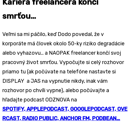
Kariéra freelancera končí
smrťou…
Veľmi sa mi páčilo, keď Dodo povedal, že v
korporáte má človek okolo 50-ky riziko degradácie
alebo vyhazovu… a NAOPAK freelancer končí svoj
pracovný život smrťou. Vypočujte si celý rozhovor
priamo tu (ak počúvate na telefóne nastavte si
DISPLAY a JAS na vypnutie nikdy, inak vám
rozhovor po chvíli vypne), alebo počúvajte a
hľadajte podcast ODZNOVA na
SPOTIFY,
APPLEPODCAST,
GOOGLEPODCAST,
OVE
RCAST,
RADIO PUBLIC,
ANCHOR FM,
PODBEAN…