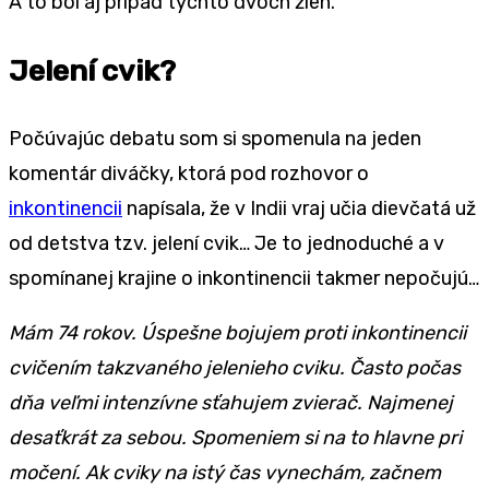
A to bol aj prípad týchto dvoch žien.
Jelení cvik?
Počúvajúc debatu som si spomenula na jeden
komentár diváčky, ktorá pod rozhovor o
inkontinencii
napísala, že v Indii vraj učia dievčatá už
od detstva tzv. jelení cvik… Je to jednoduché a v
spomínanej krajine o inkontinencii takmer nepočujú…
Mám 74 rokov. Úspešne bojujem proti inkontinencii
cvičením takzvaného jelenieho cviku. Často počas
dňa veľmi intenzívne sťahujem zvierač. Najmenej
desaťkrát za sebou. Spomeniem si na to hlavne pri
močení. Ak cviky na istý čas vynechám, začnem