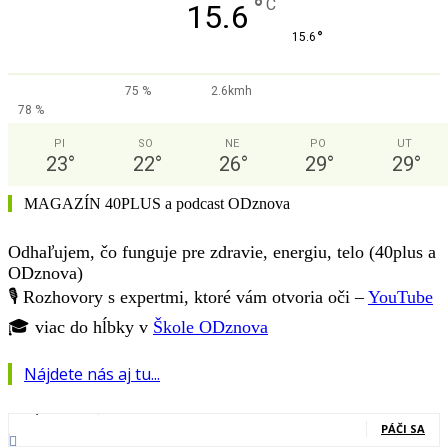
°
C
15.6
°
15.6
75 %
2.6kmh
78 %
PI
SO
NE
PO
UT
23
°
22
°
26
°
29
°
29
°
MAGAZÍN 40PLUS a podcast ODznova
Odhaľujem, čo funguje pre zdravie, energiu, telo (40plus a
ODznova)
🎙️ Rozhovory s expertmi, ktoré vám otvoria oči –
YouTube
🎓 viac do hĺbky v
Škole ODznova
Nájdete nás aj tu...
127,000
Fanúšikovia
PÁČI SA