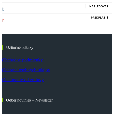
20,400
Nasledovníci
NASLEDOVAŤ
83,700
Odberatelia
PREDPLATIŤ
Užitočné odkazy
Obchodné podmienky
Ochrana osobných údajov
Odstúpenie od zmluvy
Odber noviniek – Newsletter