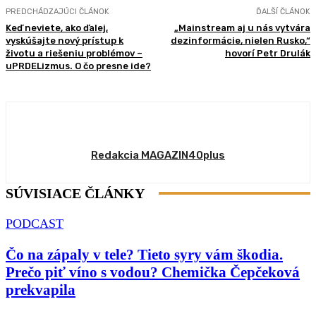
PREDCHÁDZAJÚCI ČLÁNOK
ĎALŠÍ ČLÁNOK
Keď neviete, ako ďalej,
„Mainstream aj u nás vytvára
vyskúšajte nový prístup k
dezinformácie, nielen Rusko,“
životu a riešeniu problémov –
hovorí Petr Drulák
uPRDELizmus. O čo presne ide?
Redakcia MAGAZIN40plus
SÚVISIACE ČLÁNKY
PODCAST
Čo na zápaly v tele? Tieto syry vám škodia.
Prečo piť víno s vodou? Chemička Čepčeková
prekvapila