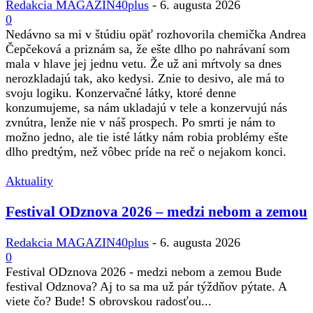
Redakcia MAGAZIN40plus
-
6. augusta 2026
0
Nedávno sa mi v štúdiu opäť rozhovorila chemička Andrea
Čepčeková a priznám sa, že ešte dlho po nahrávaní som
mala v hlave jej jednu vetu. Že už ani mŕtvoly sa dnes
nerozkladajú tak, ako kedysi. Znie to desivo, ale má to
svoju logiku. Konzervačné látky, ktoré denne
konzumujeme, sa nám ukladajú v tele a konzervujú nás
zvnútra, lenže nie v náš prospech. Po smrti je nám to
možno jedno, ale tie isté látky nám robia problémy ešte
dlho predtým, než vôbec príde na reč o nejakom konci.
Aktuality
Festival ODznova 2026 – medzi nebom a zemou
Redakcia MAGAZIN40plus
-
6. augusta 2026
0
Festival ODznova 2026 - medzi nebom a zemou Bude
festival Odznova? Aj to sa ma už pár týždňov pýtate. A
viete čo? Bude! S obrovskou radosťou...