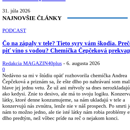
31. júla 2026
NAJNOVŠIE ČLÁNKY
PODCAST
Čo na zápaly v tele? Tieto syry vám škodia. Preč
piť víno s vodou? Chemička Čepčeková prekvap
Redakcia MAGAZIN40plus
-
6. augusta 2026
0
Nedávno sa mi v štúdiu opäť rozhovorila chemička Andrea
Čepčeková a priznám sa, že ešte dlho po nahrávaní som mal
hlave jej jednu vetu. Že už ani mŕtvoly sa dnes nerozkladajú
ako kedysi. Znie to desivo, ale má to svoju logiku. Konzerv
látky, ktoré denne konzumujeme, sa nám ukladajú v tele a
konzervujú nás zvnútra, lenže nie v náš prospech. Po smrti j
nám to možno jedno, ale tie isté látky nám robia problémy e
dlho predtým, než vôbec príde na reč o nejakom konci.