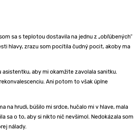
 som sa s teplotou dostavila na jednu z „obľúbených“
lesti hlavy, zrazu som pocítila čudný pocit, akoby ma
u asistentku, aby mi okamžite zavolala sanitku.
rekonvalescenciu. Ani potom to však úplne
 na hrudi, búšilo mi srdce, hučalo mi v hlave, mala
a sa o to, aby si nikto nič nevšimol. Nedokázala som
ej nálady.