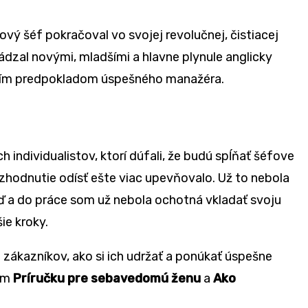
ový šéf pokračoval vo svojej revolučnej, čistiacej
ádzal novými, mladšími a hlavne plynule anglicky
ejším predpokladom úspešného manažéra.
h individualistov, ktorí dúfali, že budú spĺňať šéfove
ozhodnutie odísť ešte viac upevňovalo. Už to nebola
eď a do práce som už nebola ochotná vkladať svoju
ie kroky.
h zákazníkov, ako si ich udržať a ponúkať úspešne
som
Príručku pre sebavedomú ženu
a
Ako