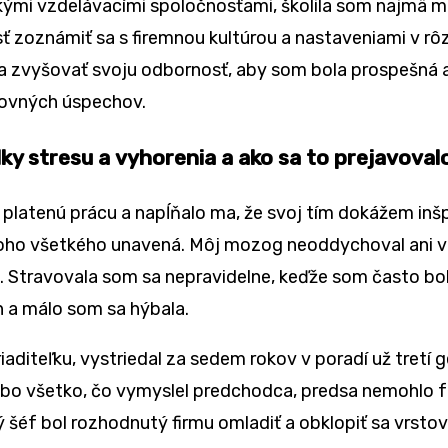
ľkými vzdelávacími spoločnosťami, školila som najmä 
zoznámiť sa s firemnou kultúrou a nastaveniami v rôz
a a zvyšovať svoju odbornosť, aby som bola prospešná 
covných úspechov.
ky stresu a vyhorenia a ako sa to prejavoval
 platenú prácu a napĺňalo ma, že svoj tím dokážem inš
toho všetkého unavená. Môj mozog neoddychoval ani v 
vie. Stravovala som sa nepravidelne, keďže som často b
n a málo som sa hýbala.
iaditeľku, vystriedal za sedem rokov v poradí už tretí
 lebo všetko, čo vymyslel predchodca, predsa nemohlo 
ý šéf bol rozhodnutý firmu omladiť a obklopiť sa vrstov