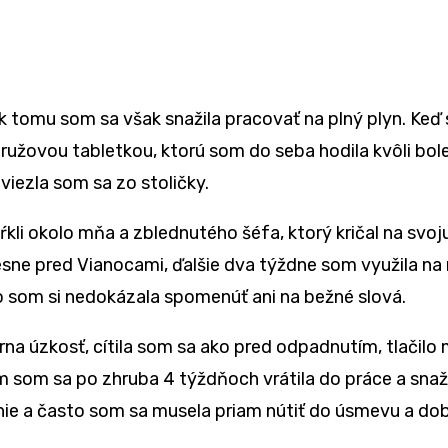
ek tomu som sa však snažila pracovať na plný plyn. Keď
bo ružovou tabletkou, ktorú som do seba hodila kvôli bo
viezla som sa zo stoličky.
kli okolo mňa a zblednutého šéfa, ktorý kričal na svoj
sne pred Vianocami, ďalšie dva týždne som využila na 
o som si nedokázala spomenúť ani na bežné slová.
 úzkosť, cítila som sa ako pred odpadnutím, tlačilo ma
som sa po zhruba 4 týždňoch vrátila do práce a snažil
e a často som sa musela priam nútiť do úsmevu a dobr