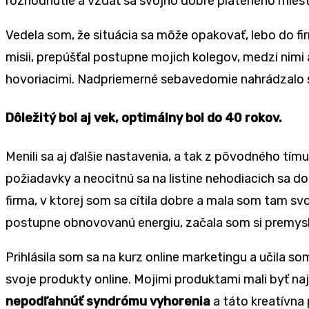
rozhodnutie a vzdať sa svojho dobre plateného miesta
Vedela som, že situácia sa môže opakovať, lebo do firm
misii, prepúšťal postupne mojich kolegov, medzi nimi
hovoriacimi. Nadpriemerné sebavedomie nahrádzalo s
Dôležitý bol aj vek, optimálny bol do 40 rokov.
Menili sa aj ďalšie nastavenia, a tak z pôvodného tímu
požiadavky a neocitnú sa na listine nehodiacich sa d
firma, v ktorej som sa cítila dobre a mala som tam s
postupne obnovovanú energiu, začala som si premysle
Prihlásila som sa na kurz online marketingu a učila s
svoje produkty online. Mojimi produktami mali byť na
nepodľahnúť syndrómu vyhorenia
a táto kreatívna