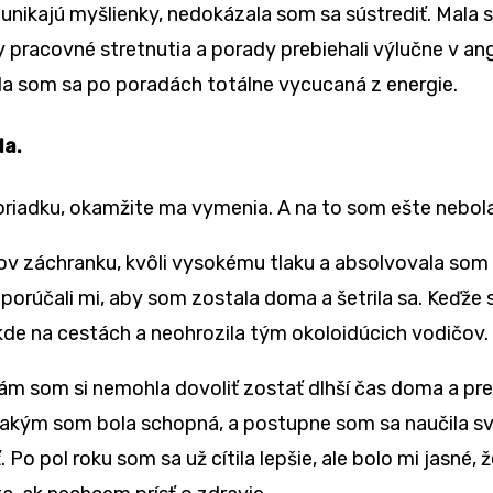
 unikajú myšlienky, nedokázala som sa sústrediť. Mala 
y pracovné stretnutia a porady prebiehali výlučne v ang
la som sa po poradách totálne vycucaná z energie.
la.
oriadku, okamžite ma vymenia. A na to som ešte nebola
v záchranku, kvôli vysokému tlaku a absolvovala som n
porúčali mi, aby som zostala doma a šetrila sa. Keďže
de na cestách a neohrozila tým okoloidúcich vodičov.
ciám som si nemohla dovoliť zostať dlhší čas doma a p
akým som bola schopná, a postupne som sa naučila svo
Po pol roku som sa už cítila lepšie, ale bolo mi jasné,