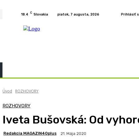
C
18.4
Slovakia
piatok, 7 augusta, 2026
Prihlásiť 
Home
KURZY
PODCAST
PRÍBEHY
ROZH
Úvod
ROZHOVORY
ROZHOVORY
Iveta Bušovská: Od vyhor
Redakcia MAGAZIN40plus
21. Mája 2020