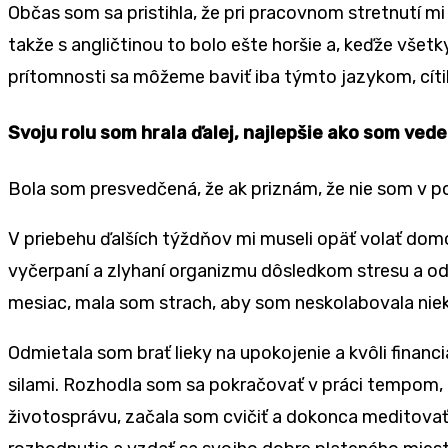
Občas som sa pristihla, že pri pracovnom stretnutí mi
takže s angličtinou to bolo ešte horšie a, keďže všetk
prítomnosti sa môžeme baviť iba týmto jazykom, cíti
Svoju rolu som hrala ďalej, najlepšie ako som vede
Bola som presvedčená, že ak priznám, že nie som v p
V priebehu ďalších týždňov mi museli opäť volať domo
vyčerpaní a zlyhaní organizmu dôsledkom stresu a od
mesiac, mala som strach, aby som neskolabovala niek
Odmietala som brať lieky na upokojenie a kvôli finan
silami. Rozhodla som sa pokračovať v práci tempom, 
životosprávu, začala som cvičiť a dokonca meditovať. 