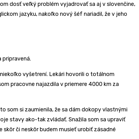
som dosť veľký problém vyjadrovať sa aj v slovenčine,
lickom jazyku, nakoľko nový šéf nariadil, že v jeho
 pripravená.
iekoľko vyšetrení. Lekári hovorili o totálnom
 som pracovne najazdila v priemere 4000 km za
reto som si zaumienila, že sa dám dokopy vlastnými
je stavy ako-tak zvládať. Snažila som sa upraviť
 že skôr či neskôr budem musieť urobiť zásadné