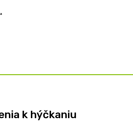
sa
OVORY
ZAMYSLENIA
TÉMY
BLOG
O NÁS
enia k hýčkaniu