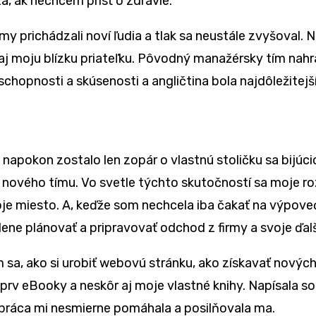
, ak nechcem prísť o zdravie.
y prichádzali noví ľudia a tlak sa neustále zvyšoval. N
 aj moju blízku priateľku. Pôvodný manažérsky tím nahr
chopnosti a skúsenosti a angličtina bola najdôležit
 napokon zostalo len zopár o vlastnú stoličku sa bijúcic
o nového tímu. Vo svetle týchto skutočností sa moje r
voje miesto. A, keďže som nechcela iba čakať na výpov
ne plánovať a pripravovať odchod z firmy a svoje ďalš
om sa, ako si urobiť webovú stránku, ako získavať novýc
jprv eBooky a neskôr aj moje vlastné knihy. Napísala 
 práca mi nesmierne pomáhala a posilňovala ma.