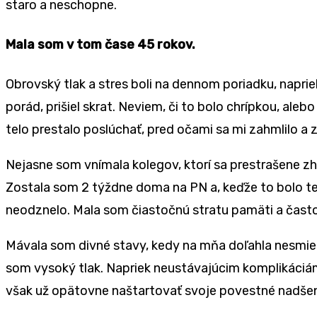
staro a neschopne.
Mala som v tom čase 45 rokov.
Obrovský tlak a stres boli na dennom poriadku, napri
porád, prišiel skrat. Neviem, či to bolo chrípkou, ale
telo prestalo poslúchať, pred očami sa mi zahmlilo a z
Nejasne som vnímala kolegov, ktorí sa prestrašene zhŕ
Zostala som 2 týždne doma na PN a, keďže to bolo te
neodznelo. Mala som čiastočnú stratu pamäti a čast
Mávala som divné stavy, kedy na mňa doľahla nesmierna
som vysoký tlak. Napriek neustávajúcim komplikáciám 
však už opätovne naštartovať svoje povestné nadšeni