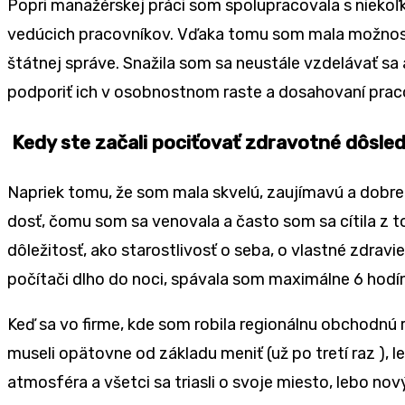
Popri manažérskej práci som spolupracovala s nieko
vedúcich pracovníkov. Vďaka tomu som mala možnosť 
štátnej správe. Snažila som sa neustále vzdelávať s
podporiť ich v osobnostnom raste a dosahovaní pra
Kedy ste začali pociťovať zdravotné dôsled
Napriek tomu, že som mala skvelú, zaujímavú a dobre
dosť, čomu som sa venovala a často som sa cítila z 
dôležitosť, ako starostlivosť o seba, o vlastné zdra
počítači dlho do noci, spávala som maximálne 6 hodí
Keď sa vo firme, kde som robila regionálnu obchodnú r
museli opätovne od základu meniť (už po tretí raz ),
atmosféra a všetci sa triasli o svoje miesto, lebo nov