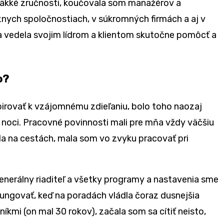
mäkké zručnosti, koučovala som manažérov a
nych spoločnostiach, v súkromných firmách a aj v
a vedela svojim lídrom a klientom skutočne pomôcť a
o?
pirovať k vzájomnému zdieľaniu, bolo toho naozaj
noci. Pracovné povinnosti mali pre mňa vždy väčšiu
ola na cestách, mala som vo zvyku pracovať pri
 generálny riaditeľ a všetky programy a nastavenia sme
fungovať, keď na poradách vládla čoraz dusnejšia
níkmi (on mal 30 rokov), začala som sa cítiť neisto,