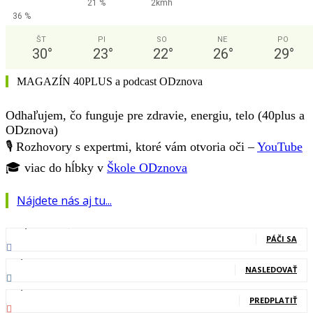
21 %
2kmh
36 %
ŠT
PI
SO
NE
PO
30
°
23
°
22
°
26
°
29
°
MAGAZÍN 40PLUS a podcast ODznova
Odhaľujem, čo funguje pre zdravie, energiu, telo (40plus a
ODznova)
🎙️ Rozhovory s expertmi, ktoré vám otvoria oči –
YouTube
🎓 viac do hĺbky v
Škole ODznova
Nájdete nás aj tu...
127,000
Fanúšikovia
PÁČI SA
20,400
Nasledovníci
NASLEDOVAŤ
83,700
Odberatelia
PREDPLATIŤ