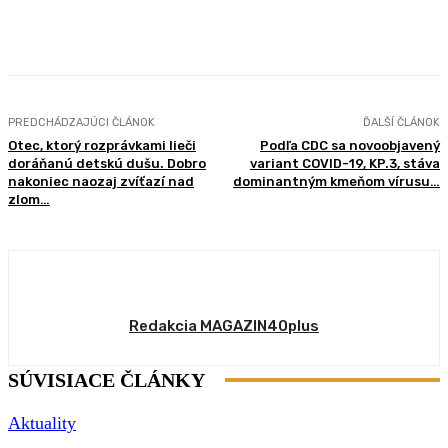
Facebook
X
Pinterest
WhatsApp
PREDCHÁDZAJÚCI ČLÁNOK
ĎALŠÍ ČLÁNOK
Otec, ktorý rozprávkami lieči
Podľa CDC sa novoobjavený
doráňanú detskú dušu. Dobro
variant COVID-19, KP.3, stáva
nakoniec naozaj zvíťazí nad
dominantným kmeňom vírusu…
zlom…
Redakcia MAGAZIN40plus
SÚVISIACE ČLÁNKY
Aktuality