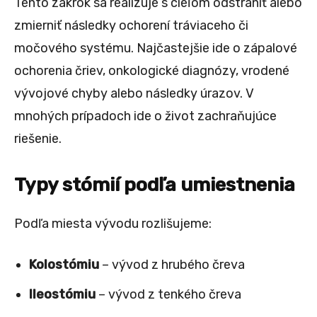
Tento zákrok sa realizuje s cieľom odstrániť alebo
zmierniť následky ochorení tráviaceho či
močového systému. Najčastejšie ide o zápalové
ochorenia čriev, onkologické diagnózy, vrodené
vývojové chyby alebo následky úrazov. V
mnohých prípadoch ide o život zachraňujúce
riešenie.
Typy stómií podľa umiestnenia
Podľa miesta vývodu rozlišujeme:
Kolostómiu
– vývod z hrubého čreva
Ileostómiu
– vývod z tenkého čreva