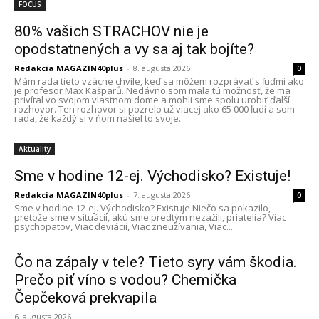
FOCUS
80% vašich STRACHOV nie je
opodstatnených a vy sa aj tak bojíte?
Redakcia MAGAZIN40plus
-
8. augusta 2026
0
Mám rada tieto vzácne chvíle, keď sa môžem rozprávať s ľuďmi ako
je profesor Max Kašparů. Nedávno som mala tú možnosť, že ma
privítal vo svojom vlastnom dome a mohli sme spolu urobiť ďalší
rozhovor. Ten rozhovor si pozrelo už viacej ako 65 000 ľudí a som
rada, že každý si v ňom našiel to svoje.
Aktuality
Sme v hodine 12-ej. Východisko? Existuje!
Redakcia MAGAZIN40plus
-
7. augusta 2026
0
Sme v hodine 12-ej. Východisko? Existuje Niečo sa pokazilo,
pretože sme v situácii, akú sme predtým nezažili, priatelia? Viac
psychopatov, Viac deviácií, Viac zneužívania, Viac...
Čo na zápaly v tele? Tieto syry vám škodia.
Prečo piť víno s vodou? Chemička
Čepčeková prekvapila
6. augusta 2026