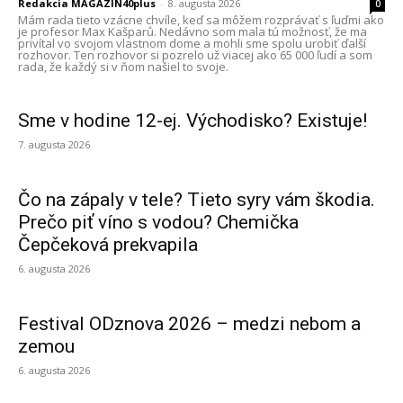
Redakcia MAGAZIN40plus
-
8. augusta 2026
0
Mám rada tieto vzácne chvíle, keď sa môžem rozprávať s ľuďmi ako
je profesor Max Kašparů. Nedávno som mala tú možnosť, že ma
privítal vo svojom vlastnom dome a mohli sme spolu urobiť ďalší
rozhovor. Ten rozhovor si pozrelo už viacej ako 65 000 ľudí a som
rada, že každý si v ňom našiel to svoje.
Sme v hodine 12-ej. Východisko? Existuje!
7. augusta 2026
Čo na zápaly v tele? Tieto syry vám škodia.
Prečo piť víno s vodou? Chemička
Čepčeková prekvapila
6. augusta 2026
Festival ODznova 2026 – medzi nebom a
zemou
6. augusta 2026