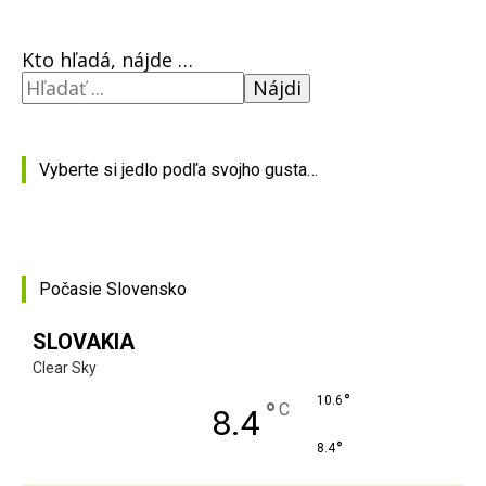
Kto hľadá, nájde …
Nájdi
Vyberte si jedlo podľa svojho gusta…
Počasie Slovensko
SLOVAKIA
Clear Sky
°
10.6
°
C
8.4
°
8.4