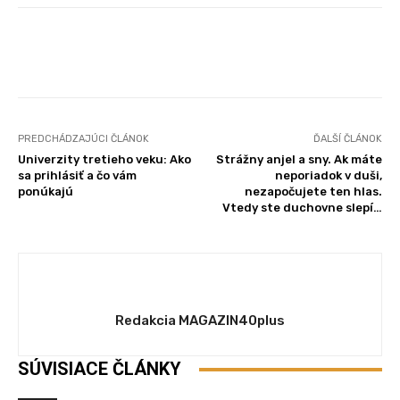
Facebook
X
Pinterest
Wha
PREDCHÁDZAJÚCI ČLÁNOK
ĎALŠÍ ČLÁNOK
Univerzity tretieho veku: Ako
Strážny anjel a sny. Ak máte
sa prihlásiť a čo vám
neporiadok v duši,
ponúkajú
nezapočujete ten hlas.
Vtedy ste duchovne slepí…
Redakcia MAGAZIN40plus
SÚVISIACE ČLÁNKY