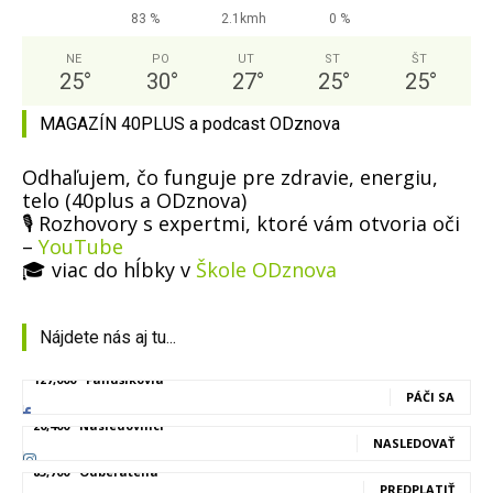
83 %
2.1kmh
0 %
NE
PO
UT
ST
ŠT
25
°
30
°
27
°
25
°
25
°
MAGAZÍN 40PLUS a podcast ODznova
Odhaľujem, čo funguje pre zdravie, energiu,
telo (40plus a ODznova)
🎙️ Rozhovory s expertmi, ktoré vám otvoria oči
–
YouTube
🎓 viac do hĺbky v
Škole ODznova
Nájdete nás aj tu...
127,000
Fanúšikovia
PÁČI SA
20,400
Nasledovníci
NASLEDOVAŤ
83,700
Odberatelia
PREDPLATIŤ