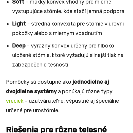
Soft
– mäkký konvex vhodný pre mierne
vystupujúce stómie, kde stačí jemná podpora
Light
– stredná konvexita pre stómie v úrovni
pokožky alebo s miernym vpadnutím
Deep
– výrazný konvex určený pre hlboko
uložené stómie, ktoré vyžadujú silnejší tlak na
zabezpečenie tesnosti
Pomôcky sú dostupné ako
jednodielne aj
dvojdielne systémy
a ponúkajú rôzne typy
vreciek
– uzatvárateľné, výpustné aj špeciálne
určené pre urostómie.
Riešenia pre rôzne telesné