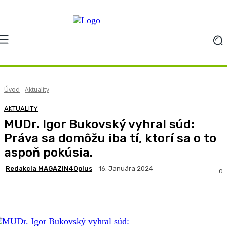
Úvod
Aktuality
AKTUALITY
MUDr. Igor Bukovský vyhral súd:
Práva sa domôžu iba tí, ktorí sa o to
aspoň pokúsia.
Redakcia MAGAZIN40plus
16. Januára 2024
0
Facebook
X
Pinterest
WhatsApp