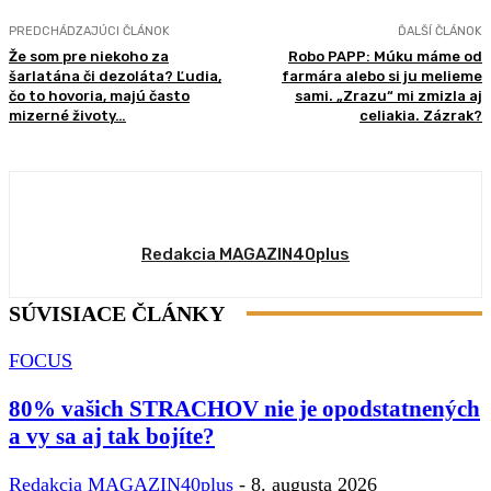
PREDCHÁDZAJÚCI ČLÁNOK
ĎALŠÍ ČLÁNOK
Že som pre niekoho za
Robo PAPP: Múku máme od
šarlatána či dezoláta? Ľudia,
farmára alebo si ju melieme
čo to hovoria, majú často
sami. „Zrazu“ mi zmizla aj
mizerné životy…
celiakia. Zázrak?
Redakcia MAGAZIN40plus
SÚVISIACE ČLÁNKY
FOCUS
80% vašich STRACHOV nie je opodstatnených
a vy sa aj tak bojíte?
Redakcia MAGAZIN40plus
-
8. augusta 2026