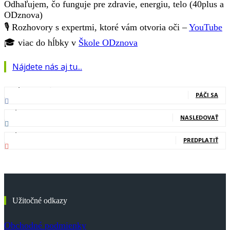
Odhaľujem, čo funguje pre zdravie, energiu, telo (40plus a
ODznova)
🎙️ Rozhovory s expertmi, ktoré vám otvoria oči –
YouTube
🎓 viac do hĺbky v
Škole ODznova
Nájdete nás aj tu...
127,000
Fanúšikovia
PÁČI SA
20,400
Nasledovníci
NASLEDOVAŤ
83,700
Odberatelia
PREDPLATIŤ
Užitočné odkazy
Obchodné podmienky