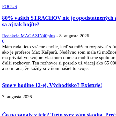
FOCUS
80% vašich STRACHOV nie je opodstatnených 
sa aj tak bojíte?
Redakcia MAGAZIN40plus
-
8. augusta 2026
0
Mám rada tieto vzácne chvíle, keď sa môžem rozprávať s 
ako je profesor Max Kašparů. Nedávno som mala tú možnos
ma privítal vo svojom vlastnom dome a mohli sme spolu ur
ďalší rozhovor. Ten rozhovor si pozrelo už viacej ako 65 00
a som rada, že každý si v ňom našiel to svoje.
Sme v hodine 12-ej. Východisko? Existuje!
7. augusta 2026
Čo na zápaly v tele? Tieto syry vám škodia. Preč