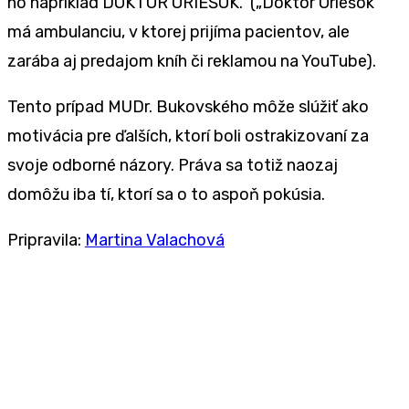
ho napríklad DOKTOR ORIEŠOK. („Doktor Oriešok“
má ambulanciu, v ktorej prijíma pacientov, ale
zarába aj predajom kníh či reklamou na YouTube).
Tento prípad MUDr. Bukovského môže slúžiť ako
motivácia pre ďalších, ktorí boli ostrakizovaní za
svoje odborné názory. Práva sa totiž naozaj
domôžu iba tí, ktorí sa o to aspoň pokúsia.
Pripravila:
Martina Valachová