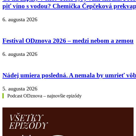
piť víno s vodou? Chemička Čepčeková prekvap
6. augusta 2026
Festival ODznova 2026 – medzi nebom a zemou
6. augusta 2026
Nádej umiera posledná. A nemala by umrieť vôb
5. augusta 2026
Podcast ODznova – najnovšie epizódy