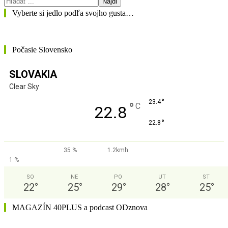
Nájdi
Vyberte si jedlo podľa svojho gusta…
Počasie Slovensko
SLOVAKIA
Clear Sky
°
23.4
°
C
22.8
°
22.8
35 %
1.2kmh
1 %
SO
NE
PO
UT
ST
22
°
25
°
29
°
28
°
25
°
MAGAZÍN 40PLUS a podcast ODznova