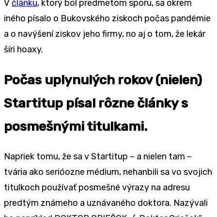
V
článku
, ktorý bol predmetom sporu, sa okrem
iného písalo o Bukovského ziskoch počas pandémie
a o navýšení ziskov jeho firmy, no aj o tom, že lekár
šíri hoaxy.
Počas uplynulých rokov (nielen)
Startitup písal rôzne články s
posmešnými titulkami.
Napriek tomu, že sa v Startitup – a nielen tam –
tvária ako serióozne médium, nehanbili sa vo svojich
titulkoch používať posmešné výrazy na adresu
predtým známeho a uznávaného doktora. Nazývali