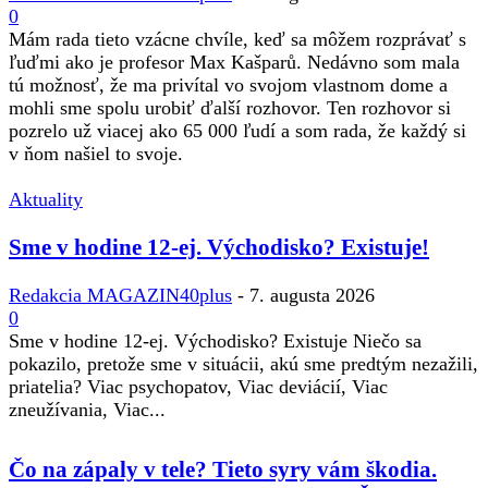
0
Mám rada tieto vzácne chvíle, keď sa môžem rozprávať s
ľuďmi ako je profesor Max Kašparů. Nedávno som mala
tú možnosť, že ma privítal vo svojom vlastnom dome a
mohli sme spolu urobiť ďalší rozhovor. Ten rozhovor si
pozrelo už viacej ako 65 000 ľudí a som rada, že každý si
v ňom našiel to svoje.
Aktuality
Sme v hodine 12-ej. Východisko? Existuje!
Redakcia MAGAZIN40plus
-
7. augusta 2026
0
Sme v hodine 12-ej. Východisko? Existuje Niečo sa
pokazilo, pretože sme v situácii, akú sme predtým nezažili,
priatelia? Viac psychopatov, Viac deviácií, Viac
zneužívania, Viac...
Čo na zápaly v tele? Tieto syry vám škodia.