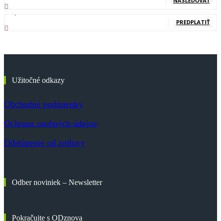
NASLEDOVAŤ
83,700
Odberatelia
PREDPLATIŤ
Užitočné odkazy
Obchodné podmienky
Ochrana osobných údajov
Odstúpenie od zmluvy
Odber noviniek – Newsletter
Pokračujte s ODznova