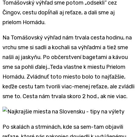
Tomášovský výhľad sme potom „odsekli“ cez
Čingov, cestu dopĺňali aj reťaze, a dali sme aj
prielom Hornádu.
Na Tomášovský výhľad nám trvala cesta hodinu, na
vrchu sme si sadli a kochali sa výhľadmi a tiež sme
našli aj jaskyňu. Po občerstvení bagetami a kávou
sme sa pohli ďalej…Teda vlastne k miestu Prielom
Hornádu. Zvládnuť toto miesto bolo to najťažšie,
keďže cestu tam tvorili viac-menej reťaze, ale zvládli
sme to. Cesta nám trvala skoro 2 hod., ak nie viac.
Po skalách a strminách, kde sa sem-tam objavili
reťaze, ktoré nás nakoniec doviedli k vytúženému