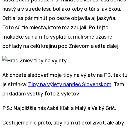
hustý a v strede lesa bol ako keby oltár s lavičkou.
Odtiaľ sa pár minút po ceste objavila aj jaskyňa.
Toto sú tie miesta, ktoré ma zaujali. Po tejto
makačke sa nám to vyplatilo, mali sme úžasné
pohľady na celú krajinu pod Znievom a ešte ďalej.
Ak chcete sledovať moje tipy na výlety na FB, tak tu
je stránka:
Tipy na výlety naprieč Slovenskom
. Tam
prikladám všetky foto z výletov
P.S.: Najbližšie nás čaká Kľak a Malý a Veľký Grič.
Cestujeme nie preto, aby nám utiekol život, ale aby