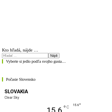
Kto hľadá, nájde …
Nájdi
Vyberte si jedlo podľa svojho gusta…
Počasie Slovensko
SLOVAKIA
Clear Sky
°
15.6
°
C
15.6