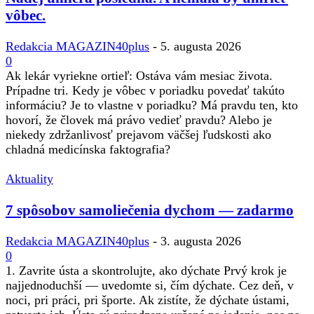
vôbec.
Redakcia MAGAZIN40plus
-
5. augusta 2026
0
Ak lekár vyriekne ortieľ: Ostáva vám mesiac života.
Prípadne tri. Kedy je vôbec v poriadku povedať takúto
informáciu? Je to vlastne v poriadku? Má pravdu ten, kto
hovorí, že človek má právo vedieť pravdu? Alebo je
niekedy zdržanlivosť prejavom väčšej ľudskosti ako
chladná medicínska faktografia?
Aktuality
7 spôsobov samoliečenia dychom — zadarmo
Redakcia MAGAZIN40plus
-
3. augusta 2026
0
1. Zavrite ústa a skontrolujte, ako dýchate Prvý krok je
najjednoduchší — uvedomte si, čím dýchate. Cez deň, v
noci, pri práci, pri športe. Ak zistíte, že dýchate ústami,