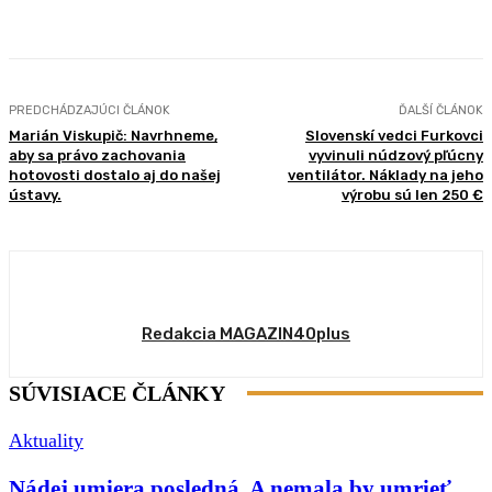
Facebook
X
Pinterest
WhatsApp
PREDCHÁDZAJÚCI ČLÁNOK
ĎALŠÍ ČLÁNOK
Marián Viskupič: Navrhneme,
Slovenskí vedci Furkovci
aby sa právo zachovania
vyvinuli núdzový pľúcny
hotovosti dostalo aj do našej
ventilátor. Náklady na jeho
ústavy.
výrobu sú len 250 €
Redakcia MAGAZIN40plus
SÚVISIACE ČLÁNKY
Aktuality
Nádej umiera posledná. A nemala by umrieť