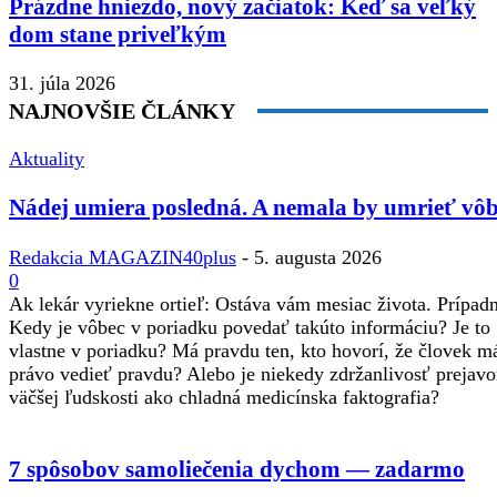
Prázdne hniezdo, nový začiatok: Keď sa veľký
dom stane priveľkým
31. júla 2026
NAJNOVŠIE ČLÁNKY
Aktuality
Nádej umiera posledná. A nemala by umrieť vôb
Redakcia MAGAZIN40plus
-
5. augusta 2026
0
Ak lekár vyriekne ortieľ: Ostáva vám mesiac života. Prípadne
Kedy je vôbec v poriadku povedať takúto informáciu? Je to
vlastne v poriadku? Má pravdu ten, kto hovorí, že človek m
právo vedieť pravdu? Alebo je niekedy zdržanlivosť prejav
väčšej ľudskosti ako chladná medicínska faktografia?
7 spôsobov samoliečenia dychom — zadarmo