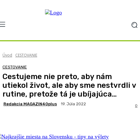
Úvod
CESTOVANIE
CESTOVANIE
Cestujeme nie preto, aby nám
utiekol život, ale aby sme nestvrdli v
rutine, pretože tá je ubíjajúca…
Redakcia MAGAZIN40plus
19. Júla 2022
0
Facebook
X
Pinterest
WhatsApp