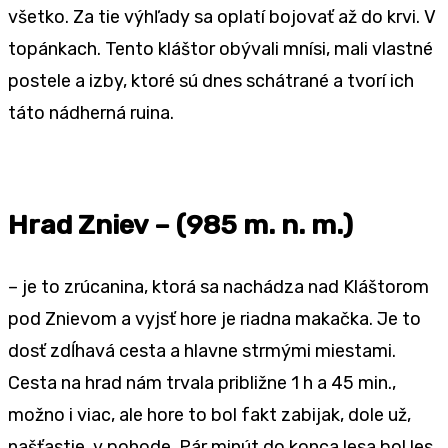
všetko. Za tie výhľady sa oplatí bojovať až do krvi. V
topánkach. Tento kláštor obývali mnísi, mali vlastné
postele a izby, ktoré sú dnes schátrané a tvorí ich
táto nádherná ruina.
Hrad Zniev – (985 m. n. m.)
– je to zrúcanina, ktorá sa nachádza nad Kláštorom
pod Znievom a vyjsť hore je riadna makačka. Je to
dosť zdĺhavá cesta a hlavne strmými miestami.
Cesta na hrad nám trvala približne 1 h a 45 min.,
možno i viac, ale hore to bol fakt zabijak, dole už,
našťastie, v pohode. Pár minút do konca lesa bol les