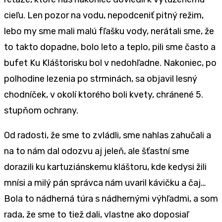
cieľu. Len pozor na vodu, nepodceniť pitný režim,
lebo my sme mali malú fľašku vody, nerátali sme, že
to takto dopadne, bolo leto a teplo, pili sme často a
bufet Ku Kláštorisku bol v nedohľadne. Nakoniec, po
polhodine lezenia po strminách, sa objavil lesný
chodníček, v okolí ktorého boli kvety, chránené 5.
stupňom ochrany.
Od radosti, že sme to zvládli, sme nahlas zahučali a
na to nám dal odozvu aj jeleň, ale šťastní sme
dorazili ku kartuziánskemu kláštoru, kde kedysi žili
mnísi a milý pán správca nám uvaril kávičku a čaj…
Bola to nádherná túra s nádhernými výhľadmi, a som
rada, že sme to tiež dali, vlastne ako doposiaľ