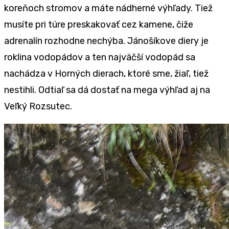
koreňoch stromov a máte nádherné výhľady. Tiež
musíte pri túre preskakovať cez kamene, čiže
adrenalín rozhodne nechýba. Jánošíkove diery je
roklina vodopádov a ten najväčší vodopád sa
nachádza v Horných dierach, ktoré sme, žiaľ, tiež
nestihli. Odtiaľ sa dá dostať na mega výhľad aj na
Veľký Rozsutec.