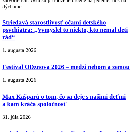
zatvorte ich. Ústa sú prirodzene určené na jedenie, nos na
dýchanie.
Striedavá starostlivosť očami detského
psychiatra: „Vymyslel to niekto, kto nemal deti
rád“
1. augusta 2026
Festival ODznova 2026 – medzi nebom a zemou
1. augusta 2026
Max Kašparů o tom, čo sa deje s našimi deťmi
a kam kráča spoločnosť
31. júla 2026