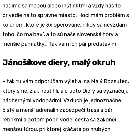
riadime sa mapou alebo inštinktmi a vždy nás to
privedie na to správne miesto. Hoci mám problém s
kolenom, ktoré je 3x operované, nikdy sa nevzdám
toho, čo ma baví, a to sú naše slovenské hory a
menšie pamiatky… Tak vám ich pár predstavím.
Jánošíkove diery, malý okruh
– tak tu vám odporúčam výlet aj na Malý Rozsutec,
ktorý sme, žiaľ, nestihli, ale tieto Diery sa vyznačujú
nádhernými vodopádmi. Vzduch je jednoznačne
čistý a menší adrenalín zabezpečí trasa s pár
rebríkmi a potom popri vode, cesta sa zakončí
menšou túrou, pri ktorej kráčate po hrubých