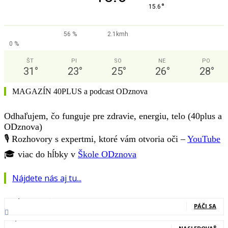
°
15.6
56 %
2.1kmh
0 %
ŠT
PI
SO
NE
PO
31
°
23
°
25
°
26
°
28
°
MAGAZÍN 40PLUS a podcast ODznova
Odhaľujem, čo funguje pre zdravie, energiu, telo (40plus a
ODznova)
🎙️ Rozhovory s expertmi, ktoré vám otvoria oči –
YouTube
🎓 viac do hĺbky v
Škole ODznova
Nájdete nás aj tu...
127,000
Fanúšikovia
PÁČI SA
20,400
Nasledovníci