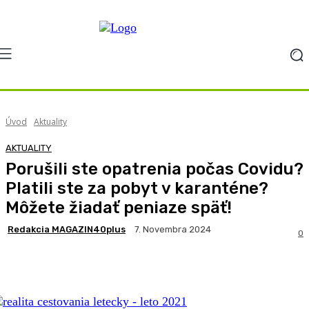
Úvod
Aktuality
AKTUALITY
Porušili ste opatrenia počas Covidu?
Platili ste za pobyt v karanténe?
Môžete žiadať peniaze späť!
Redakcia MAGAZIN40plus
7. Novembra 2024
0
Facebook
X
Pinterest
WhatsApp