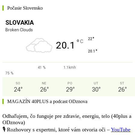
Počasie Slovensko
SLOVAKIA
Broken Clouds
°
22
°
C
20.1
°
20.1
41 %
1.1kmh
75 %
SO
NE
PO
UT
ST
24
°
26
°
29
°
30
°
26
°
MAGAZÍN 40PLUS a podcast ODznova
Odhaľujem, čo funguje pre zdravie, energiu, telo (40plus a
ODznova)
🎙️ Rozhovory s expertmi, ktoré vám otvoria oči –
YouTube