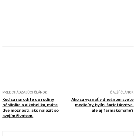
Facebook
X
Pinterest
WhatsApp
PREDCHÁDZAJÚCI ČLÁNOK
ĎALŠÍ ČLÁNOK
Keď sa narodíte do rodiny
Ako sa vyznať v dnešnom svete
násilníka a alkoholika, máte
medicíny, bylín, šarlatánstva,
dve možnosti, ako naložiť so
ale aj farmakomafie?
svojím životom.