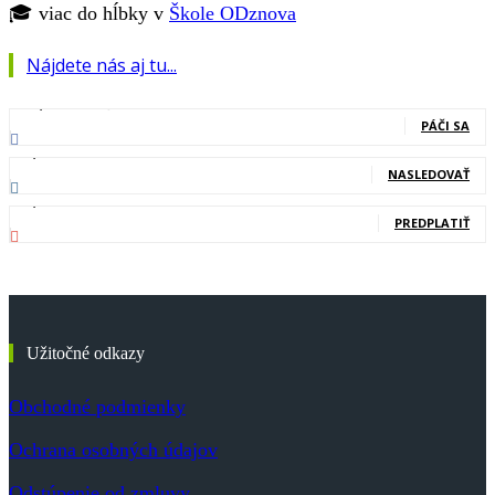
🎓 viac do hĺbky v
Škole ODznova
Nájdete nás aj tu...
127,000
Fanúšikovia
PÁČI SA
20,400
Nasledovníci
NASLEDOVAŤ
83,700
Odberatelia
PREDPLATIŤ
Užitočné odkazy
Obchodné podmienky
Ochrana osobných údajov
Odstúpenie od zmluvy