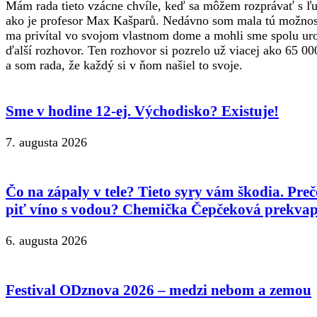
Mám rada tieto vzácne chvíle, keď sa môžem rozprávať s 
ako je profesor Max Kašparů. Nedávno som mala tú možnos
ma privítal vo svojom vlastnom dome a mohli sme spolu ur
ďalší rozhovor. Ten rozhovor si pozrelo už viacej ako 65 00
a som rada, že každý si v ňom našiel to svoje.
Sme v hodine 12-ej. Východisko? Existuje!
7. augusta 2026
Čo na zápaly v tele? Tieto syry vám škodia. Preč
piť víno s vodou? Chemička Čepčeková prekvap
6. augusta 2026
Festival ODznova 2026 – medzi nebom a zemou