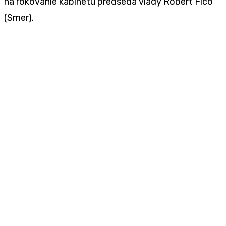
na rokovanie kabinetu predseda vlády Robert Fico
(Smer).