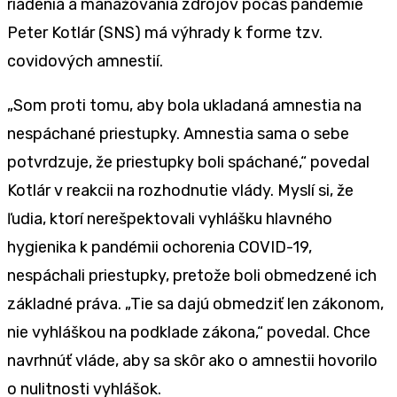
riadenia a manažovania zdrojov počas pandémie
Peter Kotlár (SNS) má výhrady k forme tzv.
covidových amnestií.
„Som proti tomu, aby bola ukladaná amnestia na
nespáchané priestupky. Amnestia sama o sebe
potvrdzuje, že priestupky boli spáchané,“ povedal
Kotlár v reakcii na rozhodnutie vlády. Myslí si, že
ľudia, ktorí nerešpektovali vyhlášku hlavného
hygienika k pandémii ochorenia COVID-19,
nespáchali priestupky, pretože boli obmedzené ich
základné práva. „Tie sa dajú obmedziť len zákonom,
nie vyhláškou na podklade zákona,“ povedal. Chce
navrhnúť vláde, aby sa skôr ako o amnestii hovorilo
o nulitnosti vyhlášok.