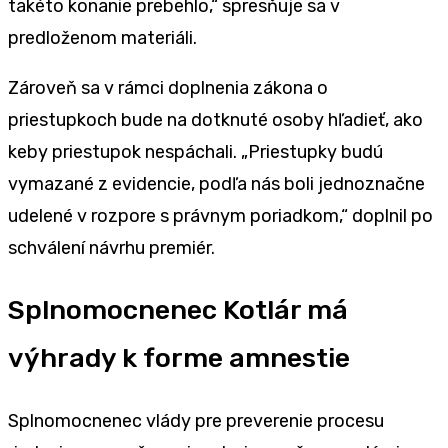
takéto konanie prebehlo,“ spresňuje sa v
predloženom materiáli.
Zároveň sa v rámci doplnenia zákona o
priestupkoch bude na dotknuté osoby hľadieť, ako
keby priestupok nespáchali. „Priestupky budú
vymazané z evidencie, podľa nás boli jednoznačne
udelené v rozpore s právnym poriadkom,“ doplnil po
schválení návrhu premiér.
Splnomocnenec Kotlár má
výhrady k forme amnestie
Splnomocnenec vlády pre preverenie procesu