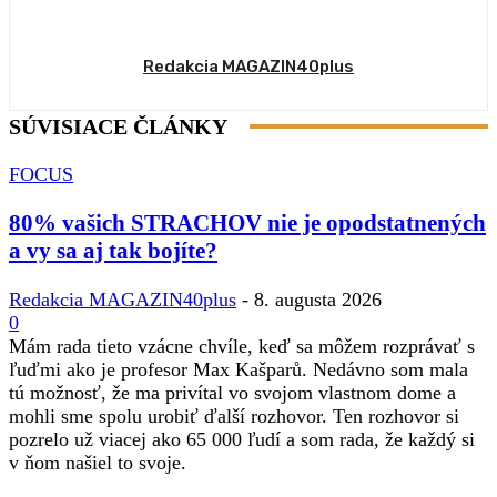
Redakcia MAGAZIN40plus
SÚVISIACE ČLÁNKY
FOCUS
80% vašich STRACHOV nie je opodstatnených
a vy sa aj tak bojíte?
Redakcia MAGAZIN40plus
-
8. augusta 2026
0
Mám rada tieto vzácne chvíle, keď sa môžem rozprávať s
ľuďmi ako je profesor Max Kašparů. Nedávno som mala
tú možnosť, že ma privítal vo svojom vlastnom dome a
mohli sme spolu urobiť ďalší rozhovor. Ten rozhovor si
pozrelo už viacej ako 65 000 ľudí a som rada, že každý si
v ňom našiel to svoje.