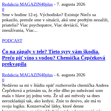
Redakcia MAGAZIN40plus
-
7. augusta 2026
0
Sme v hodine 12-ej. Východisko? Existuje Niečo sa
pokazilo, pretože sme v situácii, akú sme predtým nezažili,
priatelia? Viac psychopatov, Viac deviácií, Viac
zneužívania, Viac...
PODCAST
Čo na zápaly v tele? Tieto syry vám škodia.
Prečo piť víno s vodou? Chemička Čepčeková
prekvapila
Redakcia MAGAZIN40plus
-
6. augusta 2026
0
Nedávno sa mi v štúdiu opäť rozhovorila chemička Andrea
Čepčeková a priznám sa, že ešte dlho po nahrávaní som
mala v hlave jej jednu vetu. Že už ani mŕtvoly sa dnes
nerozkladajú tak, ako kedysi. Znie to desivo, ale má to
svoju logiku. Konzervačné látky, ktoré denne