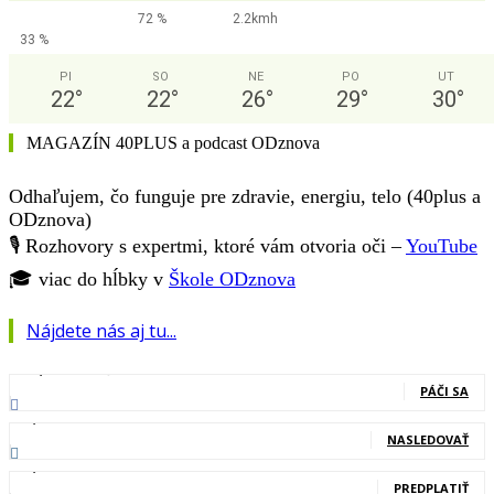
72 %
2.2kmh
33 %
PI
SO
NE
PO
UT
22
°
22
°
26
°
29
°
30
°
MAGAZÍN 40PLUS a podcast ODznova
Odhaľujem, čo funguje pre zdravie, energiu, telo (40plus a
ODznova)
🎙️ Rozhovory s expertmi, ktoré vám otvoria oči –
YouTube
🎓 viac do hĺbky v
Škole ODznova
Nájdete nás aj tu...
127,000
Fanúšikovia
PÁČI SA
20,400
Nasledovníci
NASLEDOVAŤ
83,700
Odberatelia
PREDPLATIŤ