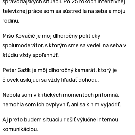
spravodajských situácii. Po 25 rokoch intenzívnej
televíznej práce som sa sústredila na seba a moju
rodinu.
Mišo Kovačič je môj dlhoročný politický
spolumoderátor, s ktorým sme sa vedeli na seba v
štúdiu vždy spoľahnúť.
Peter Gažík je môj dlhoročný kamarát, ktorý je
človek usilujúci sa vždy hľadať dohodu.
Nebola som v kritických momentoch prítomná,
nemohla som ich ovplyvniť, ani sa k nim vyjadriť.
Aj preto budem situaciu riešiť výlučne internou
komunikáciou.