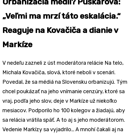
Orbanizácia médií? Puškárová:
„Veľmi ma mrzí táto eskalácia.“
Reaguje na Kovačiča a dianie v
Markíze
V nedeľu zazneli z úst moderátora relácie Na telo,
Michala Kovačiča, slová, ktoré neboli v scenári.
Povedal, že sa médiá na Slovensku orbanizujú. Tým
chcel poukázať na jeho vnímanie cenzúry, ktoré sa
vraj, podľa jeho slov, deje v Markíze už niekoľko
mesiacov. Podporilo ho 100 kolegov a žiadajú, aby
sa relácia vrátila späť. A to aj s jeho moderátorom.
Vedenie Markízy sa vyjadrilo… A mnohí čakali aj na