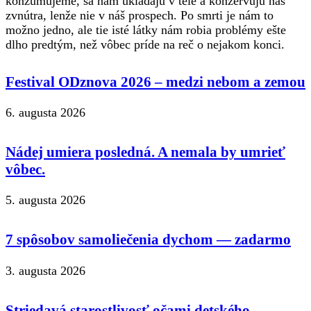
konzumujeme, sa nám ukladajú v tele a konzervujú nás
zvnútra, lenže nie v náš prospech. Po smrti je nám to
možno jedno, ale tie isté látky nám robia problémy ešte
dlho predtým, než vôbec príde na reč o nejakom konci.
Festival ODznova 2026 – medzi nebom a zemou
6. augusta 2026
Nádej umiera posledná. A nemala by umrieť
vôbec.
5. augusta 2026
7 spôsobov samoliečenia dychom — zadarmo
3. augusta 2026
Striedavá starostlivosť očami detského