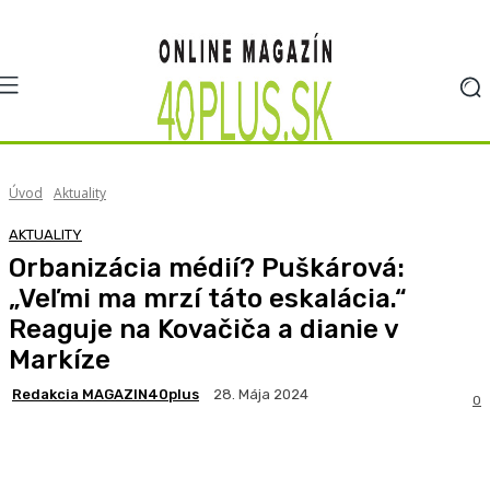
Úvod
Aktuality
AKTUALITY
Orbanizácia médií? Puškárová:
„Veľmi ma mrzí táto eskalácia.“
Reaguje na Kovačiča a dianie v
Markíze
Redakcia MAGAZIN40plus
28. Mája 2024
0
Facebook
X
Pinterest
WhatsApp