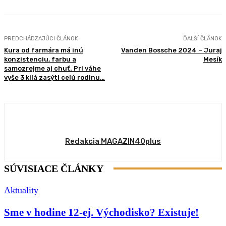
PREDCHÁDZAJÚCI ČLÁNOK
ĎALŠÍ ČLÁNOK
Kura od farmára má inú
Vanden Bossche 2024 – Juraj
konzistenciu, farbu a
Mesík
samozrejme aj chuť. Pri váhe
vyše 3 kilá zasýti celú rodinu…
Redakcia MAGAZIN40plus
SÚVISIACE ČLÁNKY
Aktuality
Sme v hodine 12-ej. Východisko? Existuje!