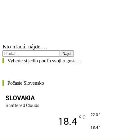
Kto hľadá, nájde …
Nájdi
Vyberte si jedlo podľa svojho gusta…
Počasie Slovensko
SLOVAKIA
Scattered Clouds
°
22.3
°
C
18.4
°
18.4