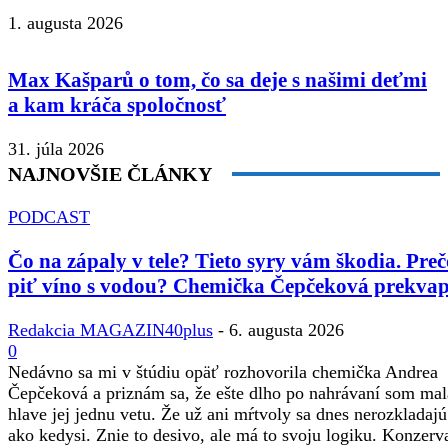
1. augusta 2026
Max Kašparů o tom, čo sa deje s našimi deťmi
a kam kráča spoločnosť
31. júla 2026
NAJNOVŠIE ČLÁNKY
PODCAST
Čo na zápaly v tele? Tieto syry vám škodia. Preč
piť víno s vodou? Chemička Čepčeková prekvap
Redakcia MAGAZIN40plus
-
6. augusta 2026
0
Nedávno sa mi v štúdiu opäť rozhovorila chemička Andrea
Čepčeková a priznám sa, že ešte dlho po nahrávaní som mal
hlave jej jednu vetu. Že už ani mŕtvoly sa dnes nerozkladajú
ako kedysi. Znie to desivo, ale má to svoju logiku. Konzerv