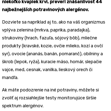
niekoľko kvapiek krvi, preverí znášanlivosť 44
najbežnejších potravinových alergénov.
Dozviete sa napríklad aj to, ako na váš organizmus
vplýva zelenina (mrkva, paprika, paradajka),
strukoviny (hrach, fazuľa, sójový bôb), mliečne
produkty (kravské, kozie, ovčie mlieko, kozí a ovčí
syr), ovocie (ananás, banán, pomaranč), obilniny a
škrob (lepok, ryža), kuracie mäso, homár, slepačie
vajce, med, cesnak, vanilka, lieskový orech či
mandľa.
Ak máte podozrenie na iné potraviny, môžete si
zvoliť aj rozsiahlejšie testy monitorujúce širšie
spektrum alergénov.