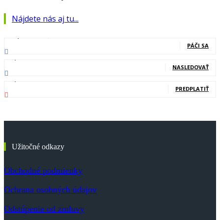
Nájdete nás aj tu...
127,000
Fanúšikovia
PÁČI SA
20,400
Nasledovníci
NASLEDOVAŤ
83,700
Odberatelia
PREDPLATIŤ
Užitočné odkazy
Obchodné podmienky
Ochrana osobných údajov
Odstúpenie od zmluvy