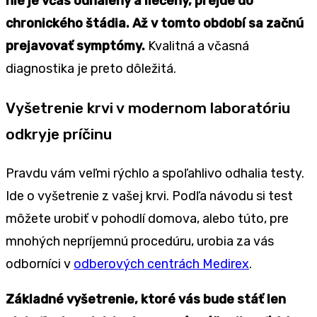
nie je včas odhalený a liečený, prejde do
chronického štádia. Až v tomto období sa začnú
prejavovať symptómy.
Kvalitná a včasná
diagnostika je preto dôležitá.
Vyšetrenie krvi v modernom laboratóriu
odkryje príčinu
Pravdu vám veľmi rýchlo a spoľahlivo odhalia testy.
Ide o vyšetrenie z vašej krvi. Podľa návodu si test
môžete urobiť v pohodlí domova, alebo túto, pre
mnohých nepríjemnú procedúru, urobia za vás
odborníci v
odberových centrách Medirex
.
Základné vyšetrenie, ktoré vás bude stáť len