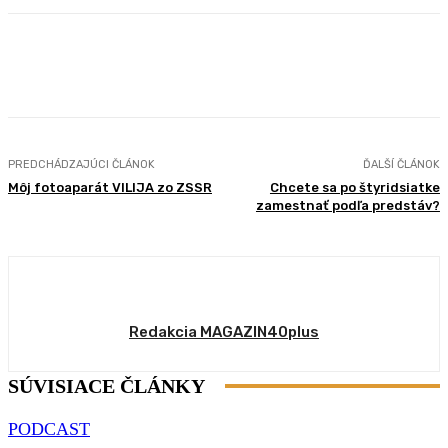
Facebook
X
Pinterest
WhatsApp
PREDCHÁDZAJÚCI ČLÁNOK
ĎALŠÍ ČLÁNOK
Môj fotoaparát VILIJA zo ZSSR
Chcete sa po štyridsiatke
zamestnať podľa predstáv?
Redakcia MAGAZIN40plus
SÚVISIACE ČLÁNKY
PODCAST