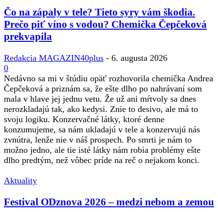
Čo na zápaly v tele? Tieto syry vám škodia.
Prečo piť víno s vodou? Chemička Čepčeková
prekvapila
Redakcia MAGAZIN40plus
-
6. augusta 2026
0
Nedávno sa mi v štúdiu opäť rozhovorila chemička Andrea
Čepčeková a priznám sa, že ešte dlho po nahrávaní som
mala v hlave jej jednu vetu. Že už ani mŕtvoly sa dnes
nerozkladajú tak, ako kedysi. Znie to desivo, ale má to
svoju logiku. Konzervačné látky, ktoré denne
konzumujeme, sa nám ukladajú v tele a konzervujú nás
zvnútra, lenže nie v náš prospech. Po smrti je nám to
možno jedno, ale tie isté látky nám robia problémy ešte
dlho predtým, než vôbec príde na reč o nejakom konci.
Aktuality
Festival ODznova 2026 – medzi nebom a zemou