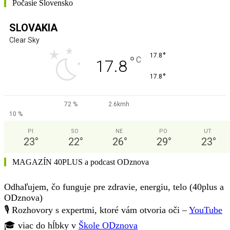
Počasie Slovensko
SLOVAKIA
Clear Sky
°
17.8
°
C
17.8
°
17.8
72 %
2.6kmh
10 %
PI
SO
NE
PO
UT
23
°
22
°
26
°
29
°
23
°
MAGAZÍN 40PLUS a podcast ODznova
Odhaľujem, čo funguje pre zdravie, energiu, telo (40plus a
ODznova)
🎙️ Rozhovory s expertmi, ktoré vám otvoria oči –
YouTube
🎓 viac do hĺbky v
Škole ODznova