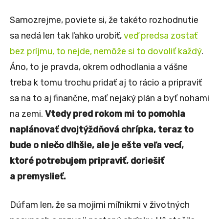
Samozrejme, poviete si, že takéto rozhodnutie
sa nedá len tak ľahko urobiť,
veď predsa zostať
bez príjmu, to nejde, nemôže si to dovoliť každý
.
Áno, to je pravda, okrem odhodlania a vášne
treba k tomu trochu pridať aj to rácio a pripraviť
sa na to aj finančne, mať nejaký plán a byť nohami
na zemi.
Vtedy pred rokom mi to pomohla
naplánovať dvojtýždňová chrípka, teraz to
bude o niečo dlhšie, ale je ešte veľa vecí,
ktoré potrebujem pripraviť, doriešiť
a premyslieť.
Dúfam len, že sa mojimi míľnikmi v životných