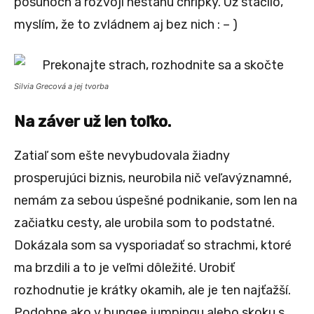
posunoch a rozvoji nestanú chrípky. Už stačilo,
myslím, že to zvládnem aj bez nich : – )
Silvia Grecová a jej tvorba
Na záver už len toľko.
Zatiaľ som ešte nevybudovala žiadny
prosperujúci biznis, neurobila nič veľavýznamné,
nemám za sebou úspešné podnikanie, som len na
začiatku cesty, ale urobila som to podstatné.
Dokázala som sa vysporiadať so strachmi, ktoré
ma brzdili a to je veľmi dôležité. Urobiť
rozhodnutie je krátky okamih, ale je ten najťažší.
Podobne ako v bungee jumpingu alebo skoku s