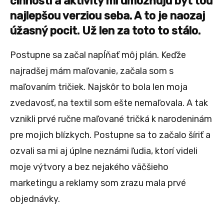
činnosti a aktivity mi umožňujú byť tou
najlepšou verziou seba. A to je naozaj
úžasný pocit. Už len za toto to stálo.
Postupne sa začal napĺňať môj plán. Keďže
najradšej mám maľovanie, začala som s
maľovaním tričiek. Najskôr to bola len moja
zvedavosť, na textil som ešte nemaľovala. A tak
vznikli prvé ručne maľované tričká k narodeninám
pre mojich blízkych. Postupne sa to začalo šíriť a
ozvali sa mi aj úplne neznámi ľudia, ktorí videli
moje výtvory a bez nejakého väčšieho
marketingu a reklamy som zrazu mala prvé
objednávky.