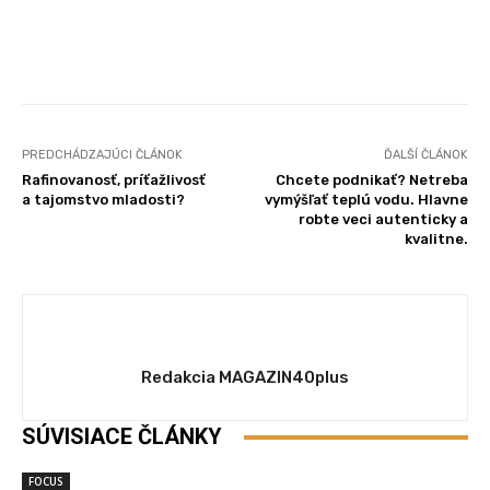
Facebook
X
Pinterest
Wha
PREDCHÁDZAJÚCI ČLÁNOK
ĎALŠÍ ČLÁNOK
Rafinovanosť, príťažlivosť
Chcete podnikať? Netreba
a tajomstvo mladosti?
vymýšľať teplú vodu. Hlavne
robte veci autenticky a
kvalitne.
Redakcia MAGAZIN40plus
SÚVISIACE ČLÁNKY
FOCUS