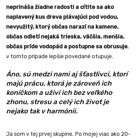
neprináša žiadne radosti a cítite sa ako
naplavený kus dreva plávajúci pod vodou,
nevyužitý, ktorý občas narazí na kamene,
občas odletí nejaká trieska, väčšia, menšia,
občas príde vodopád a postupne sa obrusuje
,
v tomto prípade lepšie povedané otupuje.
Áno, sú medzi nami aj šťastlivci, ktorí
majú prácu, ktorá je zároveň ich
koníčkom a uživí ich bez veľkého
zhonu, stresu a celý ich život je
nejako tak v harmónii.
Ja som v tej prvej skupine. Po mojej viac ako 20-