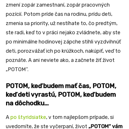
zmení zopár zamestnaní, zopár pracovných
pozícií. Potom príde čas na rodinu, prídu deti,
zmenia sa priority, už nestíhate to, čo predtým,
ste radi, keď to v práci nejako zvládnete, aby ste
po minimálne hodinovej zápche stihli vyzdvihnúť
deti, porozvážať ich po krúžkoch, nakúpiť, veď to
poznáte. A ani neviete ako, a začnete žiť život
„POTOM“.
POTOM, keď budem mať čas, POTOM,
keď deti vyrastú, POTOM, keď budem
na dôchodku…
A
po štyridsiatke
, v tom najlepšom prípade, si
uvedomíte, že ste vyčerpaní, život
„POTOM“ vám