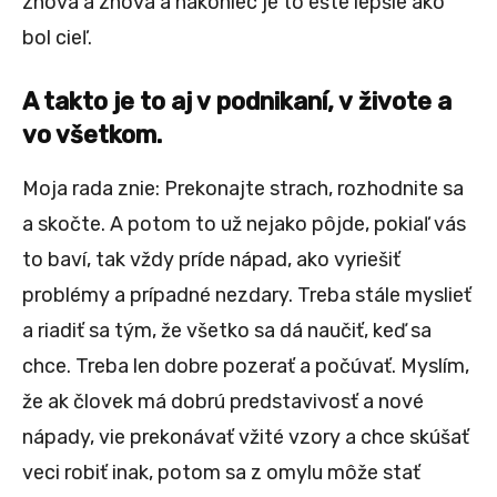
znova a znova a nakoniec je to ešte lepšie ako
bol cieľ.
A takto je to aj v podnikaní, v živote a
vo všetkom.
Moja rada znie: Prekonajte strach, rozhodnite sa
a skočte. A potom to už nejako pôjde, pokiaľ vás
to baví, tak vždy príde nápad, ako vyriešiť
problémy a prípadné nezdary. Treba stále myslieť
a riadiť sa tým, že všetko sa dá naučiť, keď sa
chce. Treba len dobre pozerať a počúvať. Myslím,
že ak človek má dobrú predstavivosť a nové
nápady, vie prekonávať vžité vzory a chce skúšať
veci robiť inak, potom sa z omylu môže stať