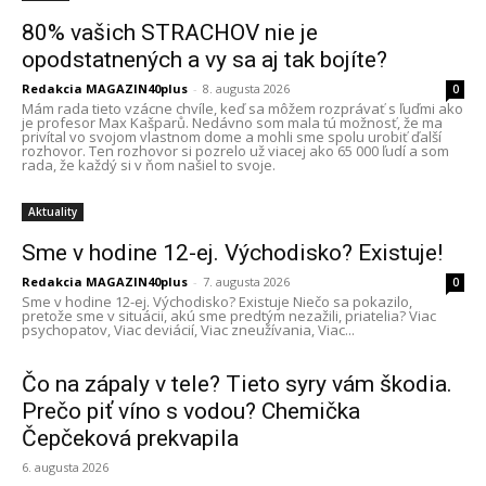
80% vašich STRACHOV nie je
opodstatnených a vy sa aj tak bojíte?
Redakcia MAGAZIN40plus
-
8. augusta 2026
0
Mám rada tieto vzácne chvíle, keď sa môžem rozprávať s ľuďmi ako
je profesor Max Kašparů. Nedávno som mala tú možnosť, že ma
privítal vo svojom vlastnom dome a mohli sme spolu urobiť ďalší
rozhovor. Ten rozhovor si pozrelo už viacej ako 65 000 ľudí a som
rada, že každý si v ňom našiel to svoje.
Aktuality
Sme v hodine 12-ej. Východisko? Existuje!
Redakcia MAGAZIN40plus
-
7. augusta 2026
0
Sme v hodine 12-ej. Východisko? Existuje Niečo sa pokazilo,
pretože sme v situácii, akú sme predtým nezažili, priatelia? Viac
psychopatov, Viac deviácií, Viac zneužívania, Viac...
Čo na zápaly v tele? Tieto syry vám škodia.
Prečo piť víno s vodou? Chemička
Čepčeková prekvapila
6. augusta 2026