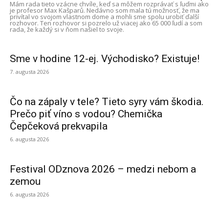
Mám rada tieto vzácne chvíle, keď sa môžem rozprávať s ľuďmi ako
je profesor Max Kašparů. Nedávno som mala tú možnosť, že ma
privítal vo svojom vlastnom dome a mohli sme spolu urobiť ďalší
rozhovor. Ten rozhovor si pozrelo už viacej ako 65 000 ľudí a som
rada, že každý si v ňom našiel to svoje.
Sme v hodine 12-ej. Východisko? Existuje!
7. augusta 2026
Čo na zápaly v tele? Tieto syry vám škodia.
Prečo piť víno s vodou? Chemička
Čepčeková prekvapila
6. augusta 2026
Festival ODznova 2026 – medzi nebom a
zemou
6. augusta 2026