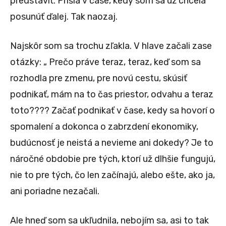
predstaviť. Prišla v čase, kedy som sa už chcela
posunúť ďalej. Tak naozaj.
Najskôr som sa trochu zľakla. V hlave začali zase
otázky: „ Prečo práve teraz, teraz, keď som sa
rozhodla pre zmenu, pre novú cestu, skúsiť
podnikať, mám na to čas priestor, odvahu a teraz
toto???? Začať podnikať v čase, kedy sa hovorí o
spomalení a dokonca o zabrzdení ekonomiky,
budúcnosť je neistá a nevieme ani dokedy? Je to
náročné obdobie pre tých, ktorí už dlhšie fungujú,
nie to pre tých, čo len začínajú, alebo ešte, ako ja,
ani poriadne nezačali.
Ale hneď som sa ukľudnila, nebojím sa, asi to tak