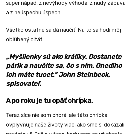
super nápad, z nevýhody výhoda, z nudy zábava
a z neúspechu úspech.
Všetko ostatné sa dá naučiť. Na to sa hodí môj
obľúbený citát:
„Myšlienky sú ako králiky. Dostanete
párik a naučíte sa, čo s ním. Onedlho
ich máte tucet.“
John Steinbeck,
spisovateľ.
A po roku je tu opäť chrípka.
Teraz síce nie som chorá, ale táto chrípka
ovplyvňuje naše životy viac, ako sme si dokázali