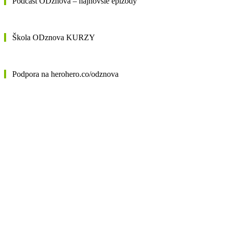
Podcast ODznova – najnovšie epizódy
Škola ODznova KURZY
Podpora na herohero.co/odznova