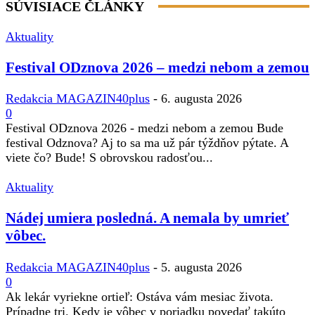
SÚVISIACE ČLÁNKY
Aktuality
Festival ODznova 2026 – medzi nebom a zemou
Redakcia MAGAZIN40plus
-
6. augusta 2026
0
Festival ODznova 2026 - medzi nebom a zemou Bude
festival Odznova? Aj to sa ma už pár týždňov pýtate. A
viete čo? Bude! S obrovskou radosťou...
Aktuality
Nádej umiera posledná. A nemala by umrieť
vôbec.
Redakcia MAGAZIN40plus
-
5. augusta 2026
0
Ak lekár vyriekne ortieľ: Ostáva vám mesiac života.
Prípadne tri. Kedy je vôbec v poriadku povedať takúto