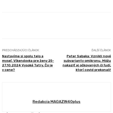
Facebook
X
Pinterest
WhatsApp
PREDCHÁDZAJÚCI ČLÁNOK
ĎALŠÍ ČLÁNOK
Nastavíme si spolu telo a
Peter Sabaka: Vznikli nové
myseľ. Víkendovka pre ženy 25-
subvarianty omikronu. Môžu
27.10.2024 Vysoké Tatry. Čo je
nakaziť aj očkovaných či ľudí,
v cene?
ktorí covid prekonali!
Redakcia MAGAZIN40plus