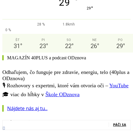
°
29
°
29
28 %
1.8kmh
0 %
ŠT
PI
SO
NE
PO
31
°
23
°
22
°
26
°
29
°
MAGAZÍN 40PLUS a podcast ODznova
Odhaľujem, čo funguje pre zdravie, energiu, telo (40plus a
ODznova)
🎙️ Rozhovory s expertmi, ktoré vám otvoria oči –
YouTube
🎓 viac do hĺbky v
Škole ODznova
Nájdete nás aj tu...
127,000
Fanúšikovia
PÁČI SA
20,400
Nasledovníci