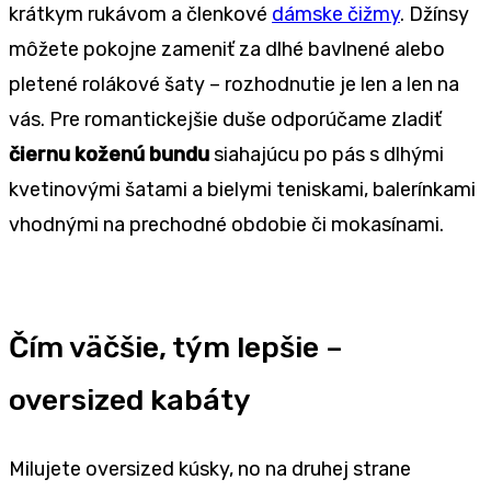
krátkym rukávom a členkové
dámske čižmy
. Džínsy
môžete pokojne zameniť za dlhé bavlnené alebo
pletené rolákové šaty – rozhodnutie je len a len na
vás. Pre romantickejšie duše odporúčame zladiť
čiernu koženú bundu
siahajúcu po pás s dlhými
kvetinovými šatami a bielymi teniskami, balerínkami
vhodnými na prechodné obdobie či mokasínami.
Čím väčšie, tým lepšie –
oversized kabáty
Milujete oversized kúsky, no na druhej strane