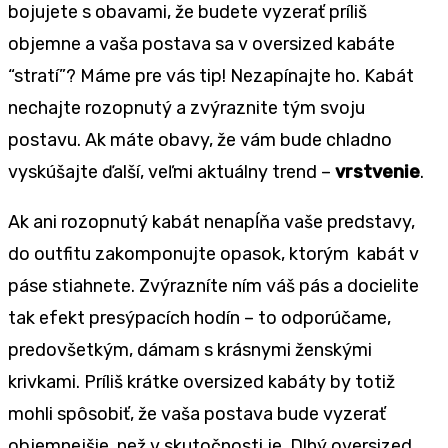
bojujete s obavami, že budete vyzerať príliš
objemne a vaša postava sa v oversized kabáte
“stratí”? Máme pre vás tip! Nezapínajte ho. Kabát
nechajte rozopnutý a zvýraznite tým svoju
postavu. Ak máte obavy, že vám bude chladno
vyskúšajte ďalší, veľmi aktuálny trend –
vrstvenie
.
Ak ani rozopnutý kabát nenapĺňa vaše predstavy,
do outfitu zakomponujte opasok, ktorým kabát v
páse stiahnete. Zvýrazníte ním váš pás a docielite
tak efekt presýpacích hodín – to odporúčame,
predovšetkým, dámam s krásnymi ženskými
krivkami. Príliš krátke oversized kabáty by totiž
mohli spôsobiť, že vaša postava bude vyzerať
objemnejšie, než v skutočnosti je. Dlhý oversized