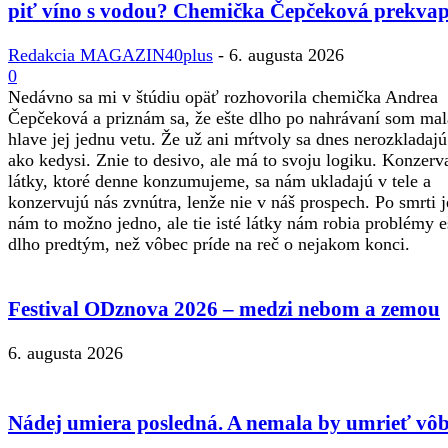
piť víno s vodou? Chemička Čepčeková prekvap
Redakcia MAGAZIN40plus
-
6. augusta 2026
0
Nedávno sa mi v štúdiu opäť rozhovorila chemička Andrea
Čepčeková a priznám sa, že ešte dlho po nahrávaní som mal
hlave jej jednu vetu. Že už ani mŕtvoly sa dnes nerozkladajú
ako kedysi. Znie to desivo, ale má to svoju logiku. Konzerv
látky, ktoré denne konzumujeme, sa nám ukladajú v tele a
konzervujú nás zvnútra, lenže nie v náš prospech. Po smrti j
nám to možno jedno, ale tie isté látky nám robia problémy e
dlho predtým, než vôbec príde na reč o nejakom konci.
Festival ODznova 2026 – medzi nebom a zemou
6. augusta 2026
Nádej umiera posledná. A nemala by umrieť vôb