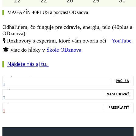
22
°
22
°
26
°
29
°
30
°
MAGAZÍN 40PLUS a podcast ODznova
Odhaľujem, čo funguje pre zdravie, energiu, telo (40plus a
ODznova)
🎙️ Rozhovory s expertmi, ktoré vám otvoria oči –
YouTube
🎓 viac do hĺbky v
Škole ODznova
Nájdete nás aj tu...
127,000
Fanúšikovia
PÁČI SA
20,400
Nasledovníci
NASLEDOVAŤ
83,700
Odberatelia
PREDPLATIŤ