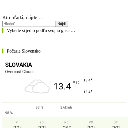
Kto hľadá, nájde …
Nájdi
Vyberte si jedlo podľa svojho gusta…
Počasie Slovensko
SLOVAKIA
Overcast Clouds
°
13.4
°
C
13.4
°
13.4
83 %
2.6kmh
98 %
PI
SO
NE
PO
UT