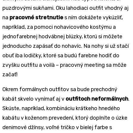
puzdrovými sukňami. Oku lahodiaci outfit vhodný aj
na
pracovn
é stretnutie
s ním dokážete vykúzliť,
napríklad, za pomoci nohavicového kostýmu a
jednofarebnej hodvábnej blúzky, ktorú si môžete
jednoducho zapásať do nohavíc. Na nohy si už stačí
obuť iba lodičky, ktoré sa budú farebne hodiť do
zvyšku outfitu a voilà – pracovný meeting sa môže
začať!
Okrem formálnych outfitov sa bude prechodný
kabát skvelo vynímať aj v
outfitoch neformálnych
.
Skúste, napríklad, kombináciu krátkeho hnedého
kabátu v koženom prevedení, ktorý doplníte o úzke
denimové džínsy, voľné tričko v bielej farbe s