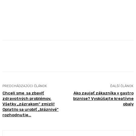
Facebook
X
Pinterest
WhatsApp
PREDCHÁDZAJÚCI ČLÁNOK
ĎALŠÍ ČLÁNOK
Chceli sme sa zbaviť
Ako zaujať zákazníka v gastro
zdravotných problémov.
biznise? Vyskúšajte kreatívne
Všetky „zázrakom“ zmizli!
obaly
Oplatilo sa urobiť „bláznivé“
rozhodnutie…