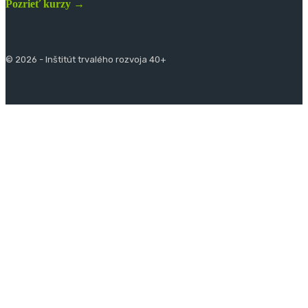
Pozrieť kurzy →
© 2026 - Inštitút trvalého rozvoja 40+