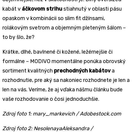
kabát v
áčkovom strihu
stiahnutý v oblasti pásu
opaskom v kombinácii so slim fit džínsami,
rolákovým svetrom a objemným pleteným šálom –
to by šlo, že?
Krátke, dlhé, bavlnené či kožené, ležérnejšie či
formálne – MODIVO momentálne ponúka obrovský
sortiment kvalitných
prechodných kabátov
a
rozhodnutie, pre aký sa nakoniec rozhodnete je len a
len na vás. Veríme, že aj vďaka nášmu článku bude
vaše rozhodovanie o čosi jednoduchšie.
Zdroj foto 1: mary_markevich / Adobestock.com
Zdroj foto 2: NesolenayaAleksandra /