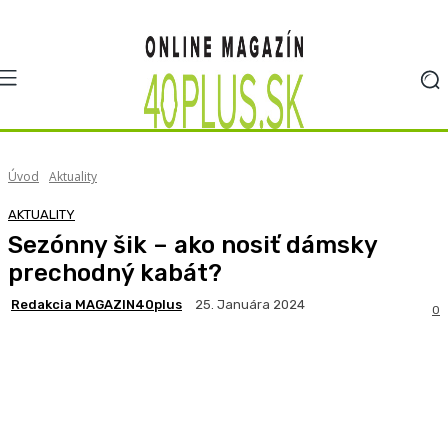
Úvod
Aktuality
AKTUALITY
Sezónny šik – ako nosiť dámsky
prechodný kabát?
Redakcia MAGAZIN40plus
25. Januára 2024
0
Facebook
X
Pinterest
WhatsApp