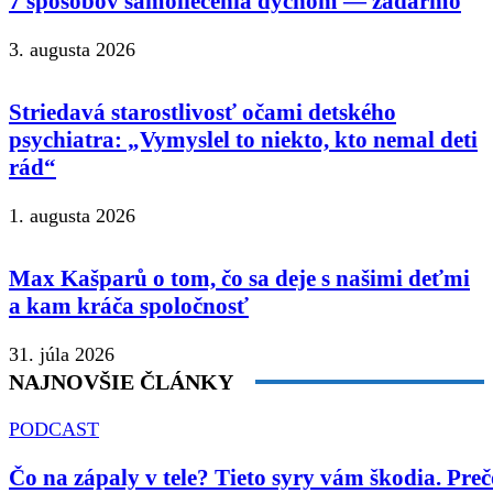
7 spôsobov samoliečenia dychom — zadarmo
3. augusta 2026
Striedavá starostlivosť očami detského
psychiatra: „Vymyslel to niekto, kto nemal deti
rád“
1. augusta 2026
Max Kašparů o tom, čo sa deje s našimi deťmi
a kam kráča spoločnosť
31. júla 2026
NAJNOVŠIE ČLÁNKY
PODCAST
Čo na zápaly v tele? Tieto syry vám škodia. Preč