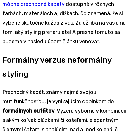
módne prechodné kabáty
dostupné v rôznych
farbách, materiáloch aj dĺžkach, čo znamená, že si
vyberie skutočne každá z vás. Záleží iba na vás a na
tom, aký styling preferujete! A presne tomuto sa
budeme v nasledujúcom článku venovať.
Formálny verzus neformálny
styling
Prechodný kabát, známy najmä svojou
mutifunkčnosťou, je vynikajúcim doplnkom do
formálnych outfitov
. Vyzerá výborne v kombinácii
s akýmikoľvek blúzkami či košeľami, elegantnými
čiernymi šatami siahajúcimi nad aj pod kolená, či