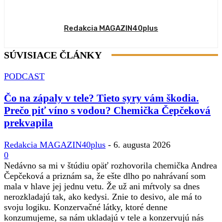
Redakcia MAGAZIN40plus
SÚVISIACE ČLÁNKY
PODCAST
Čo na zápaly v tele? Tieto syry vám škodia.
Prečo piť víno s vodou? Chemička Čepčeková
prekvapila
Redakcia MAGAZIN40plus
-
6. augusta 2026
0
Nedávno sa mi v štúdiu opäť rozhovorila chemička Andrea
Čepčeková a priznám sa, že ešte dlho po nahrávaní som
mala v hlave jej jednu vetu. Že už ani mŕtvoly sa dnes
nerozkladajú tak, ako kedysi. Znie to desivo, ale má to
svoju logiku. Konzervačné látky, ktoré denne
konzumujeme, sa nám ukladajú v tele a konzervujú nás