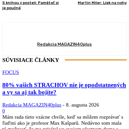
S knihou v posteli: Pamätať si
Martin Miler: Liek na nohy
je poučné
Redakcia MAGAZIN40plus
SÚVISIACE ČLÁNKY
FOCUS
80% vašich STRACHOV nie je opodstatnených
a vy sa aj tak bojíte?
Redakcia MAGAZIN40plus
-
8. augusta 2026
0
Mám rada tieto vzácne chvíle, keď sa môžem rozprávať s
ľuďmi ako je profesor Max Kašparů. Nedávno som mala
tú možnosť, že ma privítal vo svojom vlastnom dome a