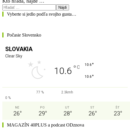
Kto hľadá, nájde …
Nájdi
Vyberte si jedlo podľa svojho gusta…
Počasie Slovensko
SLOVAKIA
Clear Sky
°
10.6
°
C
10.6
°
10.6
77 %
2.3kmh
0 %
NE
PO
UT
ST
ŠT
26
°
29
°
28
°
26
°
23
°
MAGAZÍN 40PLUS a podcast ODznova