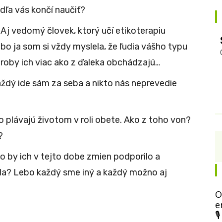
dľa vás končí naučiť?
 Aj vedomý človek, ktorý učí etikoterapiu
bo ja som si vždy myslela, že ľudia vášho typu
roby ich viac ako z ďaleka obchádzajú…
aždý ide sám za seba a nikto nás neprevedie
to plávajú životom v roli obete. Ako z toho von?
?
o by ich v tejto dobe zmien podporilo a
da? Lebo každý sme iný a každý možno aj
O
e
