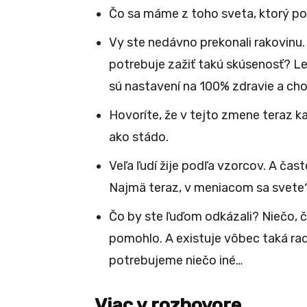
Čo sa máme z toho sveta, ktorý po
Vy ste nedávno prekonali rakovinu.
potrebuje zažiť takú skúsenosť? Le
sú nastavení na 100% zdravie a cho
Hovoríte, že v tejto zmene teraz k
ako stádo.
Veľa ľudí žije podľa vzorcov. A čas
Najmä teraz, v meniacom sa svete
Čo by ste ľuďom odkázali? Niečo, č
pomohlo. A existuje vôbec taká ra
potrebujeme niečo iné…
Viac v rozhovore