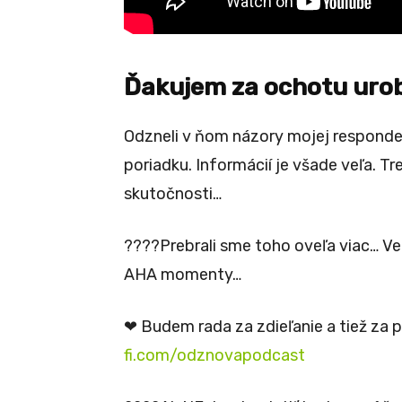
Ďakujem za ochotu urob
Odzneli v ňom názory mojej respondent
poriadku. Informácií je všade veľa. Tre
skutočnosti…
????Prebrali sme toho oveľa viac… Ve
AHA momenty…
❤ Budem rada za zdieľanie a tiež za
fi.com/odznovapodcast