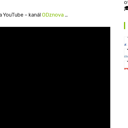
o

na YouTube – kanál
ODznova
…