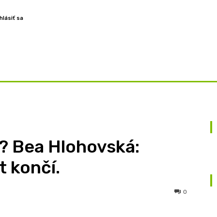
hlásiť sa
ROZHOVORY
ZAMYSLENIA
TÉMY
BLOG
O NÁS
 Bea Hlohovská:
 končí.
0
X
Pinterest
WhatsApp