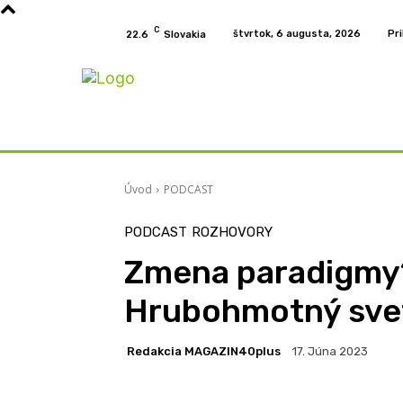
C
štvrtok, 6 augusta, 2026
Pri
22.6
Slovakia
Home
KURZY
PODCAST
PRÍBEHY
Úvod
PODCAST
PODCAST
ROZHOVORY
Zmena paradigmy?
Hrubohmotný svet
Redakcia MAGAZIN40plus
17. Júna 2023
Facebook
Zdieľam