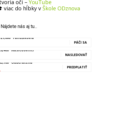
tvoria oči –
YouTube
 viac do hĺbky v
Škole ODznova
Nájdete nás aj tu...
127,000
Fanúšikovia
PÁČI SA
20,400
Nasledovníci
NASLEDOVAŤ
83,700
Odberatelia
PREDPLATIŤ