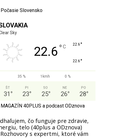
Počasie Slovensko
SLOVAKIA
Clear Sky
°
22.6
°
C
22.6
°
22.6
35 %
1kmh
0 %
ŠT
PI
SO
NE
PO
31
°
23
°
25
°
26
°
28
°
MAGAZÍN 40PLUS a podcast ODznova
dhaľujem, čo funguje pre zdravie,
nergiu, telo (40plus a ODznova)
️ Rozhovory s expertmi, ktoré vám