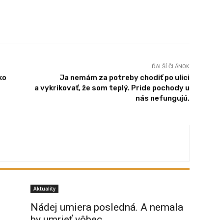
X
Pinterest
WhatsApp
ĎALŠÍ ČLÁNOK
ko
Ja nemám za potreby chodiť po ulici
a vykrikovať, že som teplý. Pride pochody u
nás nefungujú.
Aktuality
NAJ
ČL
Nádej umiera posledná. A nemala
by umrieť vôbec.