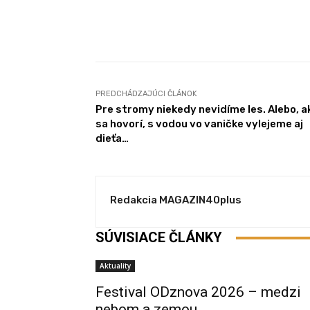
Facebook
Zdieľam
PREDCHÁDZAJÚCI ČLÁNOK
Pre stromy niekedy nevidíme les. Alebo, a
sa hovorí, s vodou vo vaničke vylejeme aj
dieťa…
Redakcia MAGAZIN40plus
SÚVISIACE ČLÁNKY
Aktuality
Festival ODznova 2026 – medzi
nebom a zemou