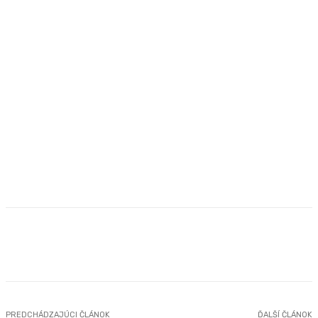
Facebook
X
Pinterest
WhatsApp
PREDCHÁDZAJÚCI ČLÁNOK
ĎALŠÍ ČLÁNOK