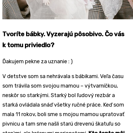
Tvoríte bábky. Vyzerajú pôsobivo. Čo vás
k tomu priviedlo?
Ďakujem pekne za uznanie : )
V detstve som sa nehrávala s bábikami. Veľa času
som trávila som svojou mamou – výtvarníčkou,
neskôr so starkými. Starký bol ľudový rezbár a
starká ovládala snáď všetky ručné práce. Keď som
mala 11 rokov, boli sme s mojou mamou upratovať
pivnicu a tam sme našli starú drevenú škatuľu so