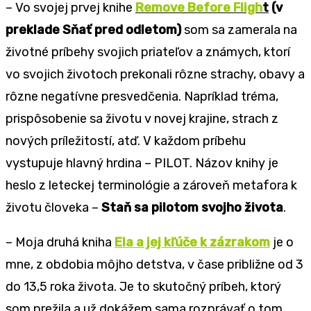
– Vo svojej prvej knihe
Remove Before Fligh
t
(v
preklade Sňať pred odletom)
som sa zamerala na
životné príbehy svojich priateľov a známych, ktorí
vo svojich životoch prekonali rôzne strachy, obavy a
rôzne negatívne presvedčenia. Napríklad tréma,
prispôsobenie sa životu v novej krajine, strach z
nových príležitostí, atď. V každom príbehu
vystupuje hlavný hrdina – PILOT. Názov knihy je
heslo z leteckej terminológie a zároveň metafora k
životu človeka –
Staň sa pilotom svojho života
.
– Moja druhá kniha
Ela a jej kľúče k zázrakom
je o
mne, z obdobia môjho detstva, v čase približne od 3
do 13,5 roka života. Je to skutočný príbeh, ktorý
som prežila a už dokážem sama rozprávať o tom,