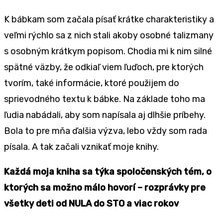
K bábkam som začala písať krátke charakteristiky a
veľmi rýchlo sa z nich stali akoby osobné talizmany
s osobným krátkym popisom. Chodia mi k nim silné
spätné väzby, že odkiaľ viem ľuďoch, pre ktorých
tvorím, také informácie, ktoré použijem do
sprievodného textu k bábke. Na základe toho ma
ľudia nabádali, aby som napísala aj dlhšie príbehy.
Bola to pre mňa ďalšia výzva, lebo vždy som rada
písala. A tak začali vznikať moje knihy.
Každá moja kniha sa týka spoločenských tém, o
ktorých sa možno málo hovorí – rozprávky pre
všetky deti od NULA do STO a viac rokov