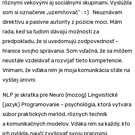
rôznymi vekovými aj sociálnymi skupinami. Vyslúžila
som si označenie „uzemňovač“ : =) Neuznávam
direktívu a pasívne autority z pozície moci. Mám
rada, keď sa ľuďom dávajú možnosti za
predpokladu, že si uvedomujú zodpovednosť –
hranice svojho správania. Som vďačná, že sa môžem
neustále vzdelávať a rozvíjať tieto kompetencie.
Vnímam, že vďaka nim je moja komunikácia stále na
vyššej úrovni.
NLP je skratka pre Neuro (mozog) Lingvistické
(jazyk) Programovanie – psychológia, ktorá vytvára
súbor praktických metód, rôznych techník
a komunikačných modelov. Vďaka nim sa každý, kto
ich ovláda, naučí zvyšovať svoju pracovnú