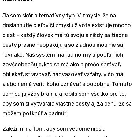
Ja som skôr alternatívny typ. V zmysle, že na
dosiahnutie cieľov či zmyslu života existuje mnoho
ciest – každý človek má tú svoju a nikdy sa žiadne
cesty presne neopakujú a so žiadnou inou nie sú
rovnaké. Náš systém má rád normy a podľa nich
zovšeobecňuje, kto sa má ako a prečo správať,
obliekať, stravovať, nadväzovať vzťahy, v čo má
alebo nemá veriť, koho uznávať a podobne. Tomuto
som sa ja vždy bránila a robila som všetko pre to,
aby som si vytvárala vlastné cesty aj za cenu, že sa
môžem potknúť a padnúť.
Záleží mi na tom, aby som vedome niesla