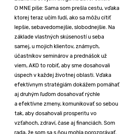
O MNE píše: Sama som prešla cestu, vďaka
ktorej teraz učím ľudí, ako sa môžu cítiť
lepšie, sebavedomejšie, slobodnejšie. Na
základe vlastných skúseností u seba
samej, u mojich klientov, známych,
účastníkov seminárov a prednášok už
viem, AKO to robiť, aby sme dosahovali
úspech v každej životnej oblasti. Vďaka
efektívnym stratégiám dokážem pomáhať
aj druhým ľuďom dosahovať rýchle
a efektívne zmeny, komunikovať so sebou
tak, aby dosahovali prosperitu vo
vzťahoch, zdraví, čase aj financiách. Som
rada, že som sa s ňou mohla porozprávať.