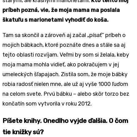
starými, ale krásnymi marionetami.
Kto tento môj
príbeh pozná, vie, že moja mama ma poslala
škatuľu s marionetami vyhodiť do koša.
Tam sa skončil a zároveň aj začal „písať“ príbeh o
mojich bábkach, ktoré poznáte dnes a stále sa aj
tejto oblasti rozvíjam. Veľmi by som si želala, keby
moja mama mohla vidieť, ako pokračujem v jej
umeleckých šľapajach. Zistila som, že moje bábky
robia radosť nielen mne, ale už aj vyše 1000 ľuďom
na celom svete. Prvú bábku – alebo skôr torzo bez
končatín som vytvorila v roku 2012.
Píšete knihy. Onedlho vyjde ďalšia. O čom
tie knižky sú?