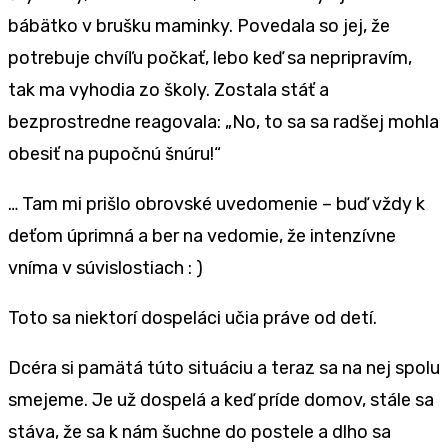
bábätko v brušku maminky. Povedala so jej, že
potrebuje chvíľu počkať, lebo keď sa nepripravím,
tak ma vyhodia zo školy. Zostala stáť a
bezprostredne reagovala: „No, to sa sa radšej mohla
obesiť na pupočnú šnúru!“
… Tam mi prišlo obrovské uvedomenie – buď vždy k
deťom úprimná a ber na vedomie, že intenzívne
vníma v súvislostiach : )
Toto sa niektorí dospeláci učia práve od detí.
Dcéra si pamätá túto situáciu a teraz sa na nej spolu
smejeme. Je už dospelá a keď príde domov, stále sa
stáva, že sa k nám šuchne do postele a dlho sa