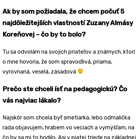
Ak by som požiadala, že chcem počuť 5
najdôležitejších vlastností Zuzany Almásy
Koreňovej – čo by to bolo?
Tu sa odvolám na svojich priateľov a známych, ktorí
o mne hovoria, že som spravodlivá, priama,
vyrovnaná, veselá, zásadová
Prečo ste chceli ísť na pedagogickú? Čo
vás najviac lákalo?
Najskôr som chcela byť smetiarka, lebo odmalička
rada objavujem, hrabem vo veciach a vymýšľam, na
čo by sa mi to hodilo. Asi v piatej triede na základnej