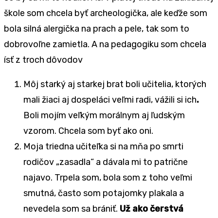
škole som chcela byť archeologička, ale keďže som
bola silná alergička na prach a pele, tak som to
dobrovoľne zamietla. A na pedagogiku som chcela
ísť z troch dôvodov
Môj starký aj starkej brat boli učitelia, ktorých
mali žiaci aj dospeláci veľmi radi, vážili si ich
.
Boli mojím veľkým morálnym aj ľudským
vzorom. Chcela som byť ako oni.
Moja triedna učiteľka si na mňa po smrti
rodičov „zasadla“ a dávala mi to patrične
najavo. Trpela som, bola som z toho veľmi
smutná, často som potajomky plakala a
nevedela som sa brániť.
Už ako čerstvá