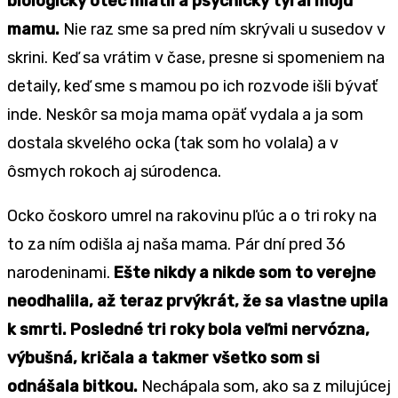
biologický otec mlátil a psychicky týral moju
mamu.
Nie raz sme sa pred ním skrývali u susedov v
skrini. Keď sa vrátim v čase, presne si spomeniem na
detaily, keď sme s mamou po ich rozvode išli bývať
inde. Neskôr sa moja mama opäť vydala a ja som
dostala skvelého ocka (tak som ho volala) a v
ôsmych rokoch aj súrodenca.
Ocko čoskoro umrel na rakovinu pľúc a o tri roky na
to za ním odišla aj naša mama. Pár dní pred 36
narodeninami.
Ešte nikdy a nikde som to verejne
neodhalila, až teraz prvýkrát, že sa vlastne upila
k smrti. Posledné tri roky bola veľmi nervózna,
výbušná, kričala a takmer všetko som si
odnášala bitkou.
Nechápala som, ako sa z milujúcej