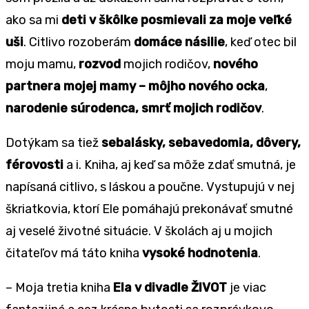
ako sa mi
deti v škôlke posmievali za moje veľké
uši
. Citlivo rozoberám
domáce násilie
, keď otec bil
moju mamu,
rozvod
mojich rodičov,
nového
partnera mojej mamy – môjho nového ocka
,
narodenie súrodenca, smrť mojich rodičov
.
Dotýkam sa tiež
sebalásky, sebavedomia, dôvery,
férovosti
a i. Kniha, aj keď sa môže zdať smutná, je
napísaná citlivo, s láskou a poučne. Vystupujú v nej
škriatkovia, ktorí Ele pomáhajú prekonávať smutné
aj veselé životné situácie. V školách aj u mojich
čitateľov má táto kniha
vysoké hodnotenia
.
– Moja tretia kniha
Ela v divadle ŽIVOT
je viac