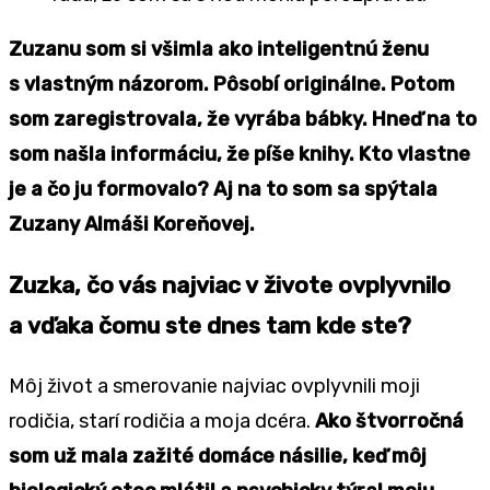
Zuzanu som si všimla ako inteligentnú ženu
s vlastným názorom. Pôsobí originálne. Potom
som zaregistrovala, že vyrába bábky. Hneď na to
som našla informáciu, že píše knihy. Kto vlastne
je a čo ju formovalo? Aj na to som sa spýtala
Zuzany Almáši Koreňovej.
Zuzka, čo vás najviac v živote ovplyvnilo
a vďaka čomu ste dnes tam kde ste?
Môj život a smerovanie najviac ovplyvnili moji
rodičia, starí rodičia a moja dcéra.
Ako štvorročná
som už mala zažité domáce násilie, keď môj