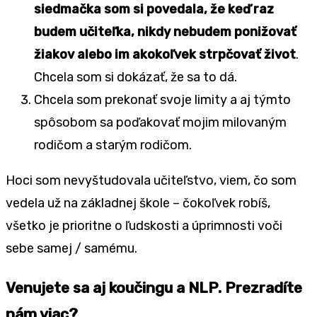
siedmačka som si povedala, že keď raz
budem učiteľka, nikdy nebudem ponižovať
žiakov alebo im akokoľvek strpčovať život
.
Chcela som si dokázať, že sa to dá.
Chcela som prekonať svoje limity a aj týmto
spôsobom sa poďakovať mojim milovaným
rodičom a starým rodičom.
Hoci som nevyštudovala učiteľstvo, viem, čo som
vedela už na základnej škole – čokoľvek robíš,
všetko je prioritne o ľudskosti a úprimnosti voči
sebe samej / samému.
Venujete sa aj koučingu a NLP. Prezradíte
nám viac?