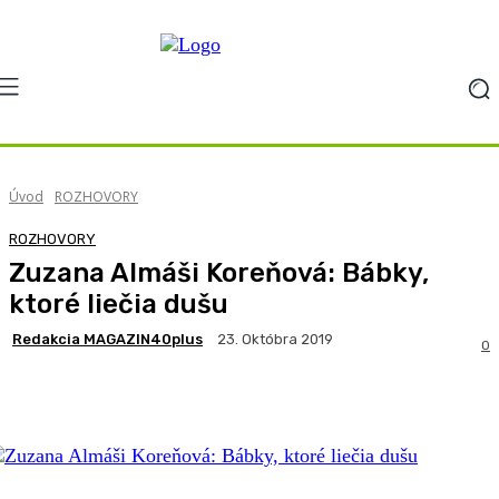
Úvod
ROZHOVORY
ROZHOVORY
Zuzana Almáši Koreňová: Bábky,
ktoré liečia dušu
Redakcia MAGAZIN40plus
23. Októbra 2019
0
Facebook
X
Pinterest
WhatsApp