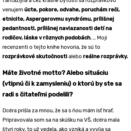
fantazijná a cez krásne bytosti sa rozprávkovo
venujem
úcte, pokore, odvahe, poruchám reči,
etnicite, Aspergerovmu syndrómu, prílišnej
pedantnosti, prílišnej naviazanosti detí na
rodičov, láske v rôznych podobách
, … Moji
recenzenti o tejto knihe hovoria, že sú to
rozprávkové skutočnosti
alebo
reálne rozprávky.
Máte životné motto? Alebo situáciu
(vtipnú či k zamysleniu) o ktorú by ste sa
radi s čitateľmi podelili?
Dcéra prišla za mnou, že sa s ňou mám ísť hrať.
Pripravovala som sa na skúšku na VŠ, dcéra mala
štyri roky, to už vedela, ako vzniká a vyvíja sa